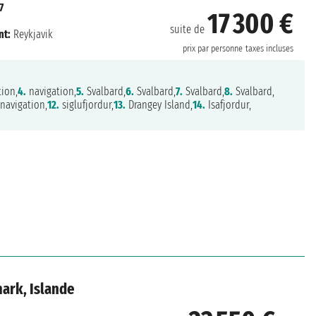
7
17 300 €
suite de
t:
Reykjavik
prix par personne
taxes incluses
ion,
4.
navigation,
5.
Svalbard,
6.
Svalbard,
7.
Svalbard,
8.
Svalbard,
navigation,
12.
siglufjordur,
13.
Drangey Island,
14.
Isafjordur,
ark, Islande