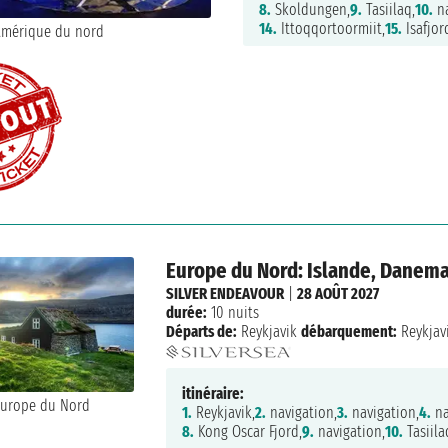
8.
Skoldungen,
9.
Tasiilaq,
10.
na
14.
Ittoqqortoormiit,
15.
Isafjor
Europe du Nord: Islande, Danem
SILVER ENDEAVOUR
|
28 AOÛT 2027
durée:
10 nuits
Départs de:
Reykjavik
débarquement:
Reykjav
itinéraire:
1.
Reykjavik,
2.
navigation,
3.
navigation,
4.
na
8.
Kong Oscar Fjord,
9.
navigation,
10.
Tasiila