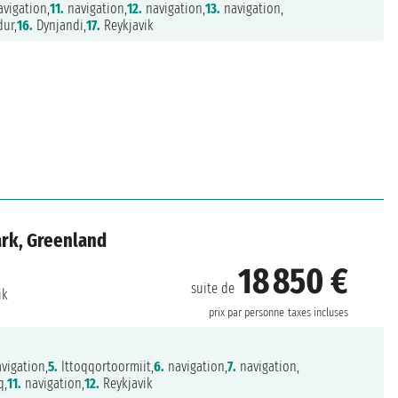
vigation,
11.
navigation,
12.
navigation,
13.
navigation,
dur,
16.
Dynjandi,
17.
Reykjavik
ark, Greenland
18 850 €
suite de
ik
prix par personne
taxes incluses
vigation,
5.
Ittoqqortoormiit,
6.
navigation,
7.
navigation,
q,
11.
navigation,
12.
Reykjavik