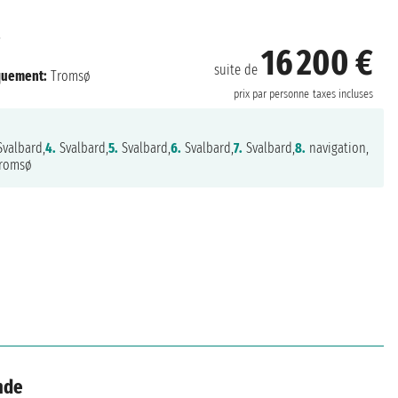
16 200 €
suite de
quement:
Tromsø
prix par personne
taxes incluses
valbard,
4.
Svalbard,
5.
Svalbard,
6.
Svalbard,
7.
Svalbard,
8.
navigation,
romsø
nde