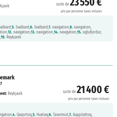
23 550 €
suite de
kjavik
prix par personne
taxes incluses
albard,
5.
Svalbard,
6.
Svalbard,
7.
navigation,
8.
navigation,
tion,
12.
navigation,
13.
navigation,
14.
navigation,
15.
siglufjordur,
,
19.
Reykjavik
nemark
7
21 400 €
suite de
ent:
Reykjavik
prix par personne
taxes incluses
igation,
4.
Qaqortoq,
5.
Hvalsey,
6.
Tasermiut,
7.
Aappilattoq,