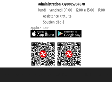
administration +390105704878
lundi - vendredi 09:00 - 12:00 e 15:00 - 17:00
Assistance gratuite
Soutien dédié
applications
t ® registree
ommerce e genes a con REA 433093. - Aut. Prov. n° 6167/131601 - assurance U