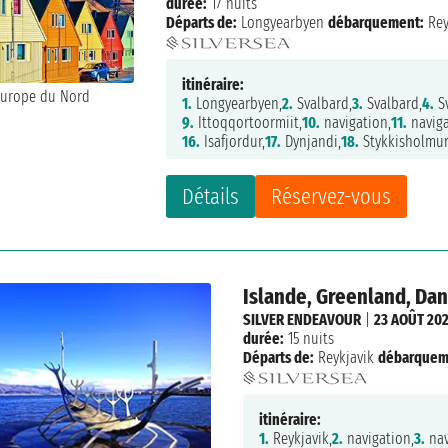
durée:
17 nuits
Départs de:
Longyearbyen
débarquement:
Rey
itinéraire:
1.
Longyearbyen,
2.
Svalbard,
3.
Svalbard,
4.
Sv
9.
Ittoqqortoormiit,
10.
navigation,
11.
naviga
16.
Isafjordur,
17.
Dynjandi,
18.
Stykkisholmur
Détails
Réservez-vous
Islande, Greenland, Da
SILVER ENDEAVOUR
|
23 AOÛT 202
durée:
15 nuits
Départs de:
Reykjavik
débarquem
itinéraire:
1.
Reykjavik,
2.
navigation,
3.
nav