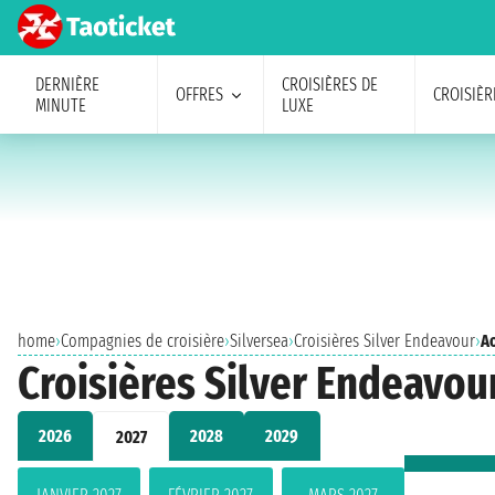
DERNIÈRE
CROISIÈRES DE
OFFRES
CROISIÈR
MINUTE
LUXE
home
›
Compagnies de croisière
›
Silversea
›
Croisières Silver Endeavour
›
A
Croisières Silver Endeavou
2026
2028
2029
2027