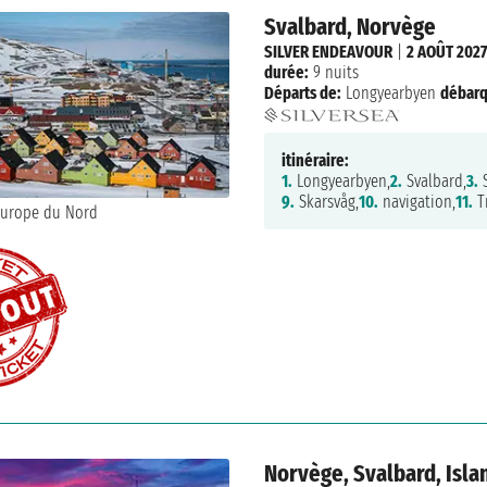
Svalbard, Norvège
SILVER ENDEAVOUR
|
2 AOÛT 2027
durée:
9 nuits
Départs de:
Longyearbyen
débar
itinéraire:
1.
Longyearbyen,
2.
Svalbard,
3.
S
9.
Skarsvåg,
10.
navigation,
11.
T
Norvège, Svalbard, Isla