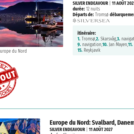
SILVER ENDEAVOUR
|
11 AOÛT 202
durée:
12 nuits
Départs de:
Tromsø
débarquemen
itinéraire:
1.
Tromsø,
2.
Skarsvåg,
3.
navigat
9.
navigation,
10.
Jan Mayen,
11.
15.
Reykjavik
Europe du Nord: Svalbard, Danem
SILVER ENDEAVOUR
|
11 AOÛT 2027