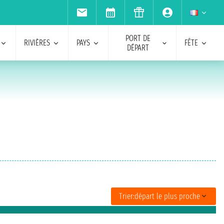
PORT DE
RIVIÈRES
PAYS
FÊTE
DÉPART
Trier:
départ le plus proche