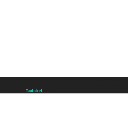
Taoticket S.r.l. Via Brigata Liguria, 3/21 16121 Genova ©2007/2026 - Taoticke
P.Iva 06206400720 - Capital social € 100.000,00 i.v. - ecrit a chambre de c
A portal of the
Taoticket
group