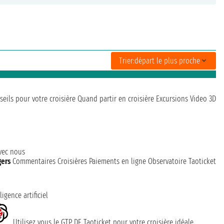
Trier:
départ le plus proche
seils pour votre croisière
Quand partir en croisière
Excursions
Video 3D
avec nous
gers
Commentaires Croisières
Paiements en ligne
Observatoire Taoticket
ligence artificiel
Utilisez vous le GTP DE Taoticket pour votre croisière idéale