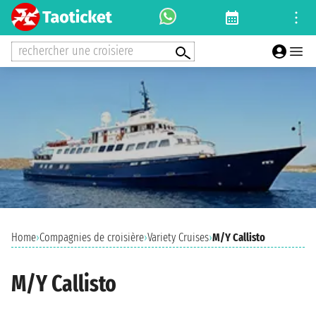
rechercher une croisiere
Home
›
Compagnies de croisière
›
Variety Cruises
›
M/Y Callisto
M/Y Callisto