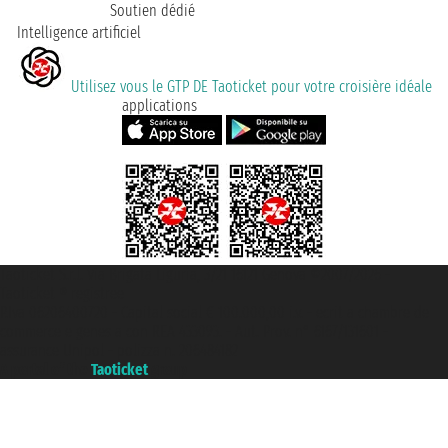
Soutien dédié
Intelligence artificiel
Utilisez vous le GTP DE Taoticket pour votre croisière idéale
applications
Taoticket S.r.l. Via Brigata Liguria, 3/21 16121 Genova ©2007/2026 -
Taoticket ® registree
P.Iva 06206400720 - Capital social € 100.000,00 i.v. - ecrit a chambre de
commerce e genes a con REA 433093. - Aut. Prov. n° 6167/131601 -
assurance Unipol - polizza n. 206484182
A portal of the
Taoticket
group