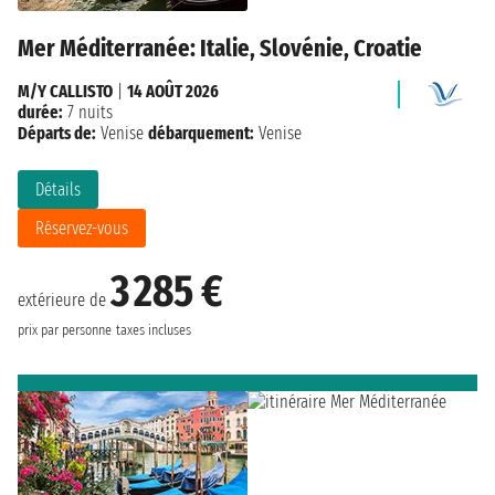
Mer Méditerranée: Italie, Slovénie, Croatie
M/Y CALLISTO
|
14 AOÛT 2026
durée:
7 nuits
Départs de:
Venise
débarquement:
Venise
Détails
Réservez-vous
3 285 €
extérieure de
prix par personne
taxes incluses