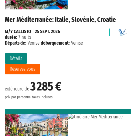
Mer Méditerranée: Italie, Slovénie, Croatie
M/Y CALLISTO
|
25 SEPT. 2026
durée:
7 nuits
Départs de:
Venise
débarquement:
Venise
Détails
Réservez-vous
3 285 €
extérieure de
prix par personne
taxes incluses