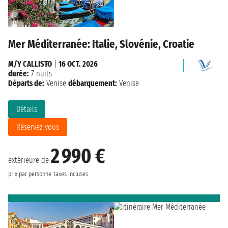
Mer Méditerranée: Italie, Slovénie, Croatie
M/Y CALLISTO
|
16 OCT. 2026
durée:
7 nuits
Départs de:
Venise
débarquement:
Venise
Détails
Réservez-vous
2 990 €
extérieure de
prix par personne
taxes incluses