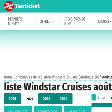
DERNIÈRE
CROISIÈRES DE
OFFRES
CROISIÈR
MINUTE
LUXE
home
›
Compagnies de croisière
›
Windstar Cruises
›
Catalogue 2027
›
Août 
liste Windstar Cruises aoû
1
2
..7
2026
2028
2029
2027