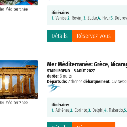
itinéraire:
1.
Venise,
2.
Rovinj,
3.
Zadar,
4.
Hvar,
5.
Dubrov
Détails
Réservez-vous
Mer Méditerranée: Grèce, Nicarag
STAR LEGEND
|
5 AOÛT 2027
durée:
6 nuits
Départs de:
Athènes
débarquement:
Civitavec
itinéraire:
1.
Athènes,
2.
Corinto,
3.
Delphi,
4.
Fiskardo,
5