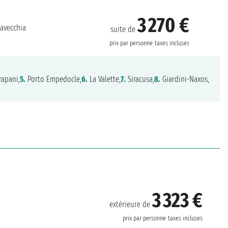
3 270 €
tavecchia
suite de
prix par personne
taxes incluses
rapani,
5.
Porto Empedocle,
6.
La Valette,
7.
Siracusa,
8.
Giardini-Naxos,
3 323 €
extérieure de
prix par personne
taxes incluses