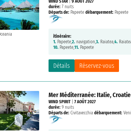
WIND STAR
|
9 AOÛT 2027
durée:
7 nuits
Départs de:
Papeete
débarquement:
Papeete
itinéraire:
1.
Papeete,
2.
navigation,
3.
Raiatea,
4.
Raiate
10.
Papeete,
11.
Papeete
Détails
Réservez-vous
Mer Méditerranée: Italie, Croatie
WIND SPIRIT
|
7 AOÛT 2027
durée:
9 nuits
Départs de:
Civitavecchia
débarquement:
Veni