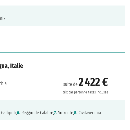
nik
ua, Italie
2 422 €
chia
suite de
prix par personne
taxes incluses
.
Gallipoli,
6.
Reggio de Calabre,
7.
Sorrente,
8.
Civitavecchia