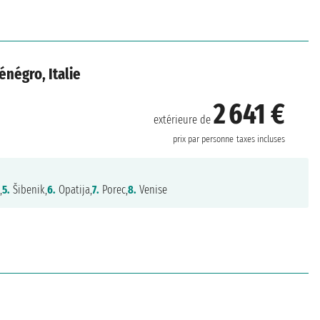
négro, Italie
2 641 €
extérieure de
prix par personne
taxes incluses
,
5.
Šibenik,
6.
Opatija,
7.
Porec,
8.
Venise