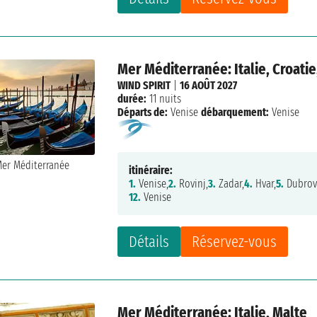
Mer Méditerranée: Italie, Croati
WIND SPIRIT
|
16 AOÛT 2027
durée:
11 nuits
Départs de:
Venise
débarquement:
Venise
itinéraire:
1.
Venise,
2.
Rovinj,
3.
Zadar,
4.
Hvar,
5.
Dubrov
12.
Venise
Détails
Réservez-vous
Mer Méditerranée: Italie, Malte