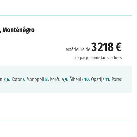
e, Monténégro
3 218 €
extérieure de
prix par personne
taxes incluses
nik,
6.
Kotor,
7.
Monopoli,
8.
Korčula,
9.
Šibenik,
10.
Opatija,
11.
Porec,