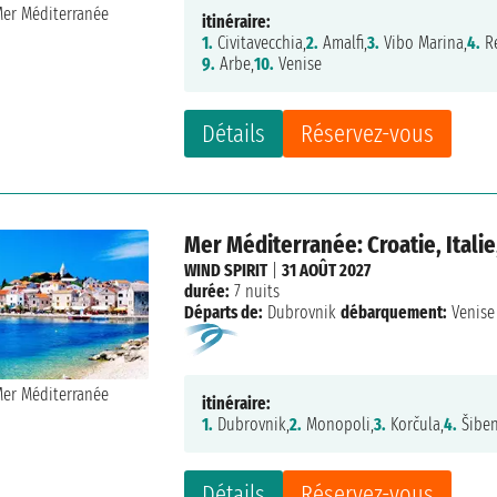
itinéraire:
1.
Civitavecchia,
2.
Amalfi,
3.
Vibo Marina,
4.
Re
9.
Arbe,
10.
Venise
Détails
Réservez-vous
Mer Méditerranée: Croatie, Italie
WIND SPIRIT
|
31 AOÛT 2027
durée:
7 nuits
Départs de:
Dubrovnik
débarquement:
Venise
itinéraire:
1.
Dubrovnik,
2.
Monopoli,
3.
Korčula,
4.
Šiben
Détails
Réservez-vous