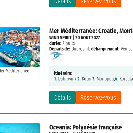
Détails
Réservez-vous
Mer Méditerranée: Croatie, Monté
WIND SPIRIT
|
20 AOÛT 2027
durée:
7 nuits
Départs de:
Dubrovnik
débarquement:
Venise
itinéraire:
1.
Dubrovnik,
2.
Kotor,
3.
Monopoli,
4.
Korčula
Détails
Réservez-vous
Oceania: Polynésie française