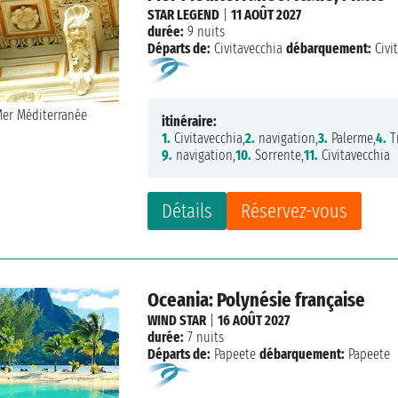
STAR LEGEND
|
11 AOÛT 2027
durée:
9 nuits
Départs de:
Civitavecchia
débarquement:
Civi
itinéraire:
1.
Civitavecchia,
2.
navigation,
3.
Palerme,
4.
T
9.
navigation,
10.
Sorrente,
11.
Civitavecchia
Détails
Réservez-vous
Oceania: Polynésie française
WIND STAR
|
16 AOÛT 2027
durée:
7 nuits
Départs de:
Papeete
débarquement:
Papeete