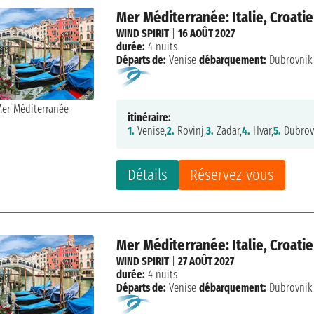
Mer Méditerranée: Italie, Croatie
WIND SPIRIT
|
16 AOÛT 2027
durée:
4 nuits
Départs de:
Venise
débarquement:
Dubrovnik
itinéraire:
1.
Venise,
2.
Rovinj,
3.
Zadar,
4.
Hvar,
5.
Dubrov
Détails
Réservez-vous
Mer Méditerranée: Italie, Croatie
WIND SPIRIT
|
27 AOÛT 2027
durée:
4 nuits
Départs de:
Venise
débarquement:
Dubrovnik