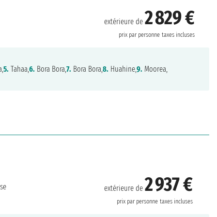
2 829 €
extérieure de
prix par personne
taxes incluses
a,
5.
Tahaa,
6.
Bora Bora,
7.
Bora Bora,
8.
Huahine,
9.
Moorea,
2 937 €
se
extérieure de
prix par personne
taxes incluses