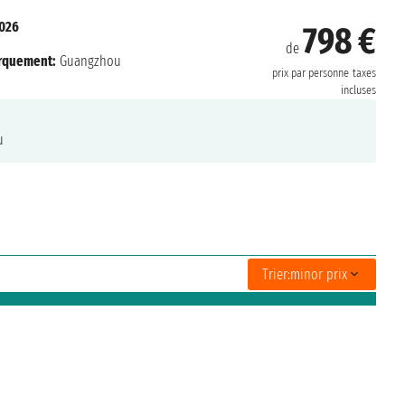
2026
798 €
de
rquement:
Guangzhou
prix par personne
taxes
incluses
u
Trier:
minor prix