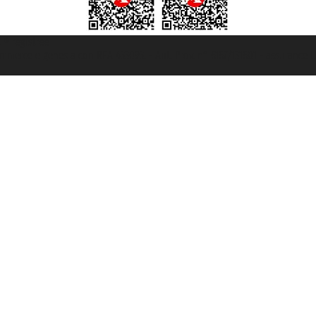
t ® registree
ommerce e genes a con REA 433093. - Aut. Prov. n° 6167/131601 - assurance U