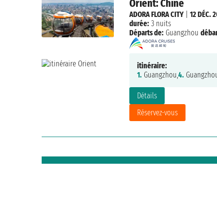
Orient: Chine
ADORA FLORA CITY
|
12 DÉC. 
durée:
3 nuits
Départs de:
Guangzhou
déba
itinéraire:
1.
Guangzhou,
4.
Guangzho
Détails
Réservez-vous