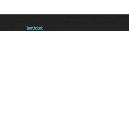
Taoticket S.r.l. Via Brigata Liguria, 3/21 16121 Genova ©2007/2026 - Taoticke
P.Iva 06206400720 - Capital social € 100.000,00 i.v. - ecrit a chambre de c
A portal of the
Taoticket
group