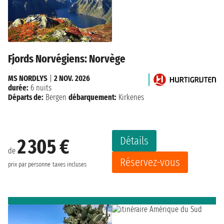
Fjords Norvégiens: Norvège
MS NORDLYS
|
2 NOV. 2026
durée:
6 nuits
Départs de:
Bergen
débarquement:
Kirkenes
Détails
2 305 €
de
Réservez-vous
prix par personne
taxes incluses