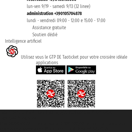
lun-ven 9/19 - samedi 9/13 (32 linee)
administration +390105704878
lundi - vendredi 09:00 - 12:00 e 15:00 - 17:00
Assistance gratuite
Soutien dédié
Intelligence artificiel
Utilisez vous le GTP DE Taoticket pour votre croisière idéale
applications
Taoticket S.r.l. Via Brigata Liguria, 3/21 16121 Genova ©2007/2026 -
Taoticket ® registree
P.Iva 06206400720 - Capital social € 100.000,00 i.v. - ecrit a chambre de
commerce e genes a con REA 433093. - Aut. Prov. n° 6167/131601 -