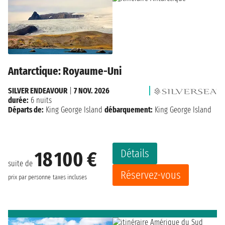
Antarctique: Royaume-Uni
SILVER ENDEAVOUR
|
7 NOV. 2026
durée:
6 nuits
Départs de:
King George Island
débarquement:
King George Island
Détails
18 100 €
suite de
Réservez-vous
prix par personne
taxes incluses