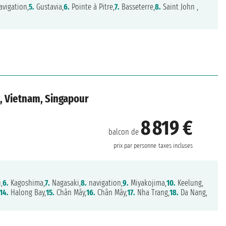
vigation,
5.
Gustavia,
6.
Pointe à Pitre,
7.
Basseterre,
8.
Saint John ,
g, Vietnam, Singapour
8 819 €
balcon de
prix par personne
taxes incluses
,
6.
Kagoshima,
7.
Nagasaki,
8.
navigation,
9.
Miyakojima,
10.
Keelung,
14.
Halong Bay,
15.
Chân Mây,
16.
Chân Mây,
17.
Nha Trang,
18.
Da Nang,