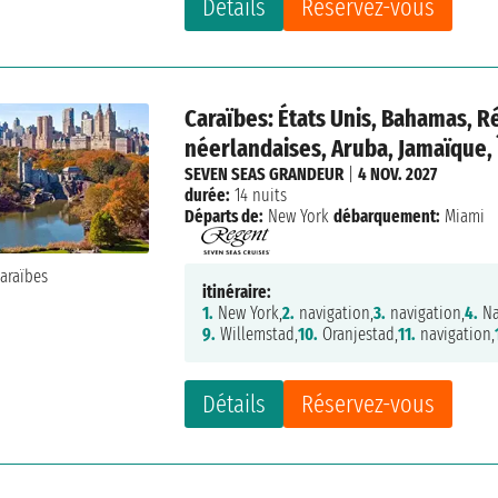
Détails
Réservez-vous
Caraïbes: États Unis, Bahamas, R
néerlandaises, Aruba, Jamaïque,
SEVEN SEAS GRANDEUR
|
4 NOV. 2027
durée:
14 nuits
Départs de:
New York
débarquement:
Miami
itinéraire:
1.
New York,
2.
navigation,
3.
navigation,
4.
Na
9.
Willemstad,
10.
Oranjestad,
11.
navigation,
Détails
Réservez-vous