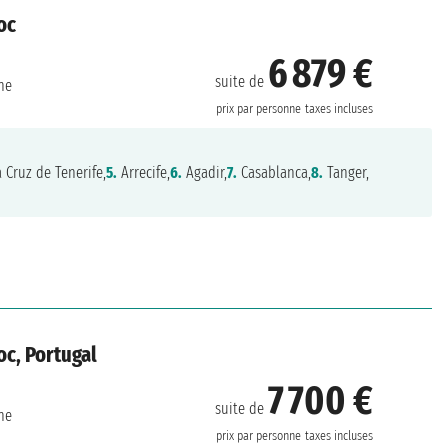
oc
6 879 €
suite de
ne
prix par personne
taxes incluses
 Cruz de Tenerife,
5.
Arrecife,
6.
Agadir,
7.
Casablanca,
8.
Tanger,
c, Portugal
7 700 €
suite de
ne
prix par personne
taxes incluses