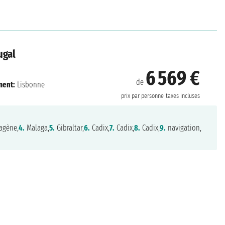
ugal
6 569 €
de
ment:
Lisbonne
prix par personne
taxes incluses
agène,
4.
Malaga,
5.
Gibraltar,
6.
Cadix,
7.
Cadix,
8.
Cadix,
9.
navigation,