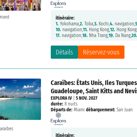
itinéraire:
1.
Yokohama,
2.
Toba,
3.
Kochi,
4.
navigation,
5
10.
navigation,
11.
Hong Kong,
12.
Hong Kong
17.
navigation,
18.
Nha Trang,
19.
Da Nang,
20
Détails
Réservez-vous
Caraïbes: États Unis, Iles Turque
Guadeloupe, Saint Kitts and Nevis
EXPLORA IV
|
5 NOV. 2027
durée:
8 nuits
Départs de:
Miami
débarquement:
San Juan
itinéraire: