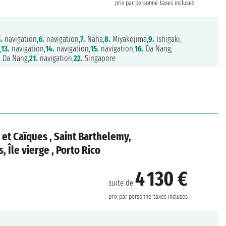
prix par personne
taxes incluses
.
navigation,
6.
navigation,
7.
Naha,
8.
Miyakojima,
9.
Ishigaki,
,
13.
navigation,
14.
navigation,
15.
navigation,
16.
Da Nang,
.
Da Nang,
21.
navigation,
22.
Singapore
s et Caïques , Saint Barthelemy,
, Île vierge , Porto Rico
4 130 €
suite de
prix par personne
taxes incluses