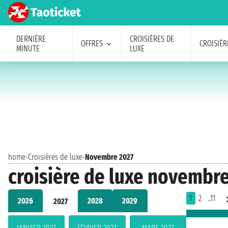
DERNIÈRE
CROISIÈRES DE
OFFRES
CROISIÈR
MINUTE
LUXE
home
›
Croisières de luxe
›
Novembre 2027
croisière de luxe novembre 
1
2
..11
2026
2028
2029
2027