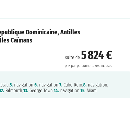
épublique Dominicaine, Antilles
 Îles Caïmans
5 824 €
suite de
prix par personne
taxes incluses
ssau,
5.
navigation,
6.
navigation,
7.
Cabo Rojo,
8.
navigation,
12.
Falmouth,
13.
George Town,
14.
navigation,
15.
Miami