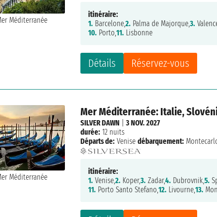
itinéraire:
1.
Barcelone,
2.
Palma de Majorque,
3.
Valenc
10.
Porto,
11.
Lisbonne
Détails
Réservez-vous
Mer Méditerranée: Italie, Slové
SILVER DAWN
|
3 NOV. 2027
durée:
12 nuits
Départs de:
Venise
débarquement:
Montecarl
itinéraire:
1.
Venise,
2.
Koper,
3.
Zadar,
4.
Dubrovnik,
5.
Sp
11.
Porto Santo Stefano,
12.
Livourne,
13.
Mon