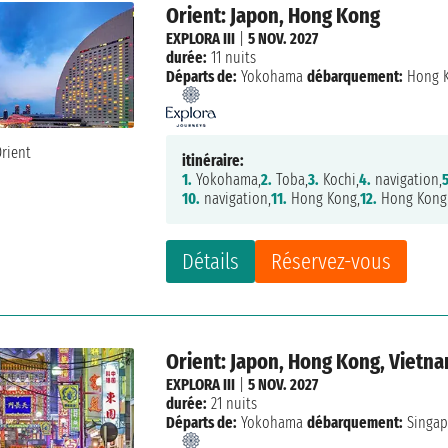
Orient: Japon, Hong Kong
EXPLORA III
|
5 NOV. 2027
durée:
11 nuits
Départs de:
Yokohama
débarquement:
Hong 
itinéraire:
1.
Yokohama,
2.
Toba,
3.
Kochi,
4.
navigation,
5
10.
navigation,
11.
Hong Kong,
12.
Hong Kong
Détails
Réservez-vous
Orient: Japon, Hong Kong, Vietn
EXPLORA III
|
5 NOV. 2027
durée:
21 nuits
Départs de:
Yokohama
débarquement:
Singap