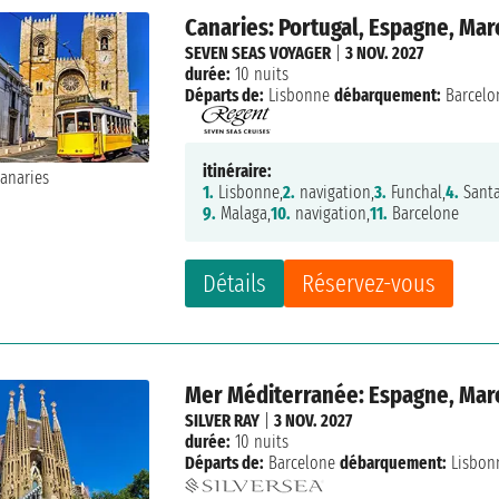
Canaries: Portugal, Espagne, Mar
SEVEN SEAS VOYAGER
|
3 NOV. 2027
durée:
10 nuits
Départs de:
Lisbonne
débarquement:
Barcelo
itinéraire:
1.
Lisbonne,
2.
navigation,
3.
Funchal,
4.
Santa
9.
Malaga,
10.
navigation,
11.
Barcelone
Détails
Réservez-vous
Mer Méditerranée: Espagne, Maro
SILVER RAY
|
3 NOV. 2027
durée:
10 nuits
Départs de:
Barcelone
débarquement:
Lisbon