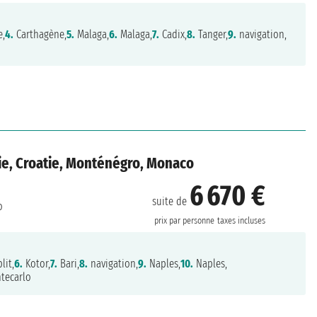
e,
4.
Carthagène,
5.
Malaga,
6.
Malaga,
7.
Cadix,
8.
Tanger,
9.
navigation,
nie, Croatie, Monténégro, Monaco
6 670 €
suite de
o
prix par personne
taxes incluses
lit,
6.
Kotor,
7.
Bari,
8.
navigation,
9.
Naples,
10.
Naples,
tecarlo