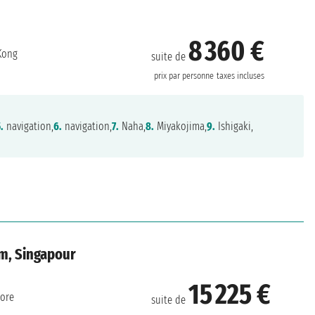
8 360 €
Kong
suite de
prix par personne
taxes incluses
.
navigation,
6.
navigation,
7.
Naha,
8.
Miyakojima,
9.
Ishigaki,
am, Singapour
15 225 €
ore
suite de