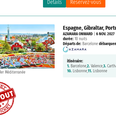
Détails
Réservez-vous
Espagne, Gibraltar, Port
AZAMARA ONWARD
|
6 NOV. 2027
durée:
10 nuits
Départs de:
Barcelone
débarque
itinéraire:
1.
Barcelone,
2.
Valence,
3.
Carth
10.
Lisbonne,
11.
Lisbonne