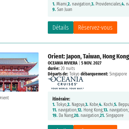
1.
Miami,
2.
navigation,
3.
Providenciales,
4.
na
9.
San Juan
Détails
Réservez-vous
Orient: Japon, Taiwan, Hong Kon
OCEANIA RIVIERA
|
5 NOV. 2027
durée:
20 nuits
Départs de:
Tokyo
débarquement:
Singapore
itinéraire:
1.
Tokyo,
2.
Nagoya,
3.
Kobe,
4.
Kochi,
5.
Beppu
11.
navigation,
12.
Hong Kong,
13.
navigation,
19.
Da Nang,
20.
navigation,
21.
Singapore