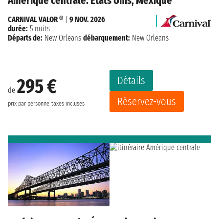
Amérique centrale: États Unis, Mexique
CARNIVAL VALOR ®
|
9 NOV. 2026
durée:
5 nuits
Départs de:
New Orleans
débarquement:
New Orleans
Détails
295 €
de
Réservez-vous
prix par personne
taxes incluses