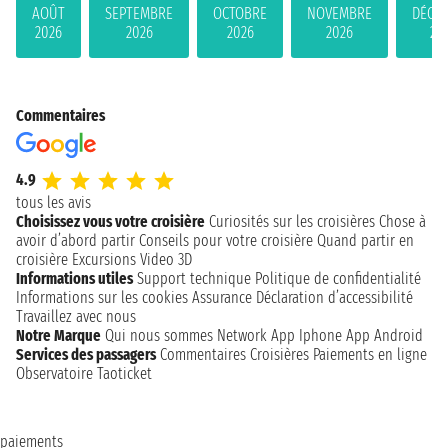
AOÛT
SEPTEMBRE
OCTOBRE
NOVEMBRE
DÉCE
2026
2026
2026
2026
20
Commentaires
4.9
tous les avis
Choisissez vous votre croisière
Curiosités sur les croisières
Chose à
avoir d’abord partir
Conseils pour votre croisière
Quand partir en
croisière
Excursions
Video 3D
Informations utiles
Support technique
Politique de confidentialité
Informations sur les cookies
Assurance
Déclaration d’accessibilité
Travaillez avec nous
Notre Marque
Qui nous sommes
Network
App Iphone
App Android
Services des passagers
Commentaires Croisières
Paiements en ligne
Observatoire Taoticket
paiements