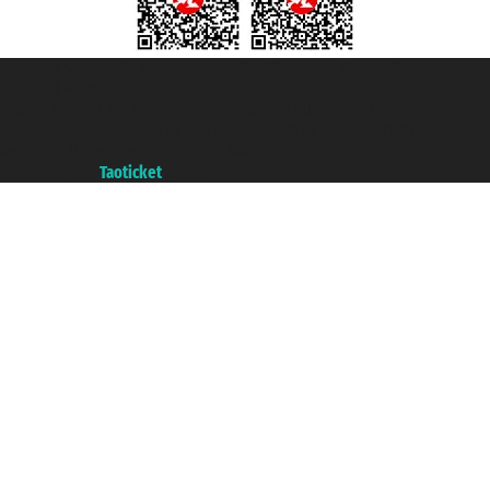
Taoticket S.r.l. Via Brigata Liguria, 3/21 16121 Genova ©2007/2026 -
Taoticket ® registree
P.Iva 06206400720 - Capital social € 100.000,00 i.v. - ecrit a chambre de
commerce e genes a con REA 433093. - Aut. Prov. n° 6167/131601 -
assurance Unipol - polizza n. 206484182
A portal of the
Taoticket
group