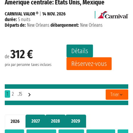
Amérique centrale: États Unis, Mexique
CARNIVAL VALOR ®
|
14 NOV. 2026
durée:
5 nuits
Départs de:
New Orleans
débarquement:
New Orleans
Détails
312 €
de
Réservez-vous
prix par personne
taxes incluses
1
2
..15
Trier
2027
2028
2029
2026