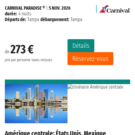
CARNIVAL PARADISE ®
|
5 NOV. 2026
durée:
4 nuits
Départs de:
Tampa
débarquement:
Tampa
Détails
273 €
de
Réservez-vous
prix par personne
taxes incluses
Amérique centrale: États Unis, Mexique