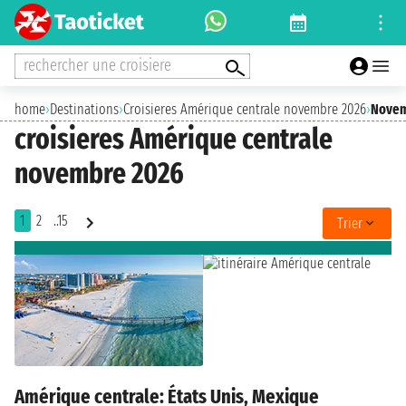
rechercher une croisiere
home
›
Destinations
›
Croisieres Amérique centrale novembre 2026
›
Novem
croisieres Amérique centrale
novembre 2026
1
2
..15
Trier
Amérique centrale: États Unis, Mexique