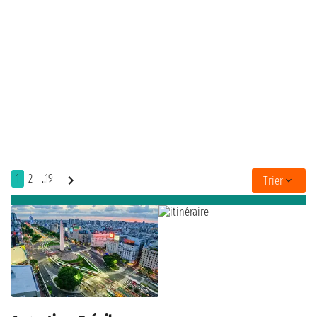
1
2
..19
Trier