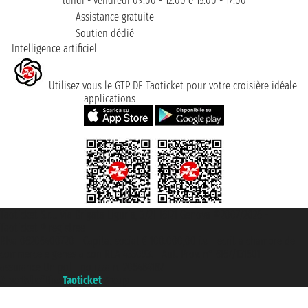
lundi - vendredi 09:00 - 12:00 e 15:00 - 17:00
Assistance gratuite
Soutien dédié
Intelligence artificiel
Utilisez vous le GTP DE Taoticket pour votre croisière idéale
applications
Taoticket S.r.l. Via Brigata Liguria, 3/21 16121 Genova ©2007/2026 -
Taoticket ® registree
P.Iva 06206400720 - Capital social € 100.000,00 i.v. - ecrit a chambre de
commerce e genes a con REA 433093. - Aut. Prov. n° 6167/131601 -
assurance Unipol - polizza n. 206484182
A portal of the
Taoticket
group