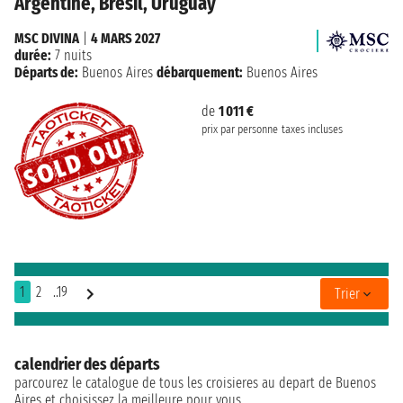
Argentine, Brésil, Uruguay
MSC DIVINA
|
4 MARS 2027
durée:
7 nuits
Départs de:
Buenos Aires
débarquement:
Buenos Aires
de
1 011 €
prix par personne
taxes incluses
1
2
..19
Trier
calendrier des départs
parcourez le catalogue de tous les croisieres au depart de Buenos
Aires et choisissez la meilleure pour vous