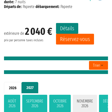
durée:
7 nuits
Départs de:
Papeete
débarquement:
Papeete
Détails
2 040 €
extérieure de
Réservez-vous
prix par personne
taxes incluses
Trier
2027
2026
AOÛT
SEPTEMBRE
OCTOBRE
NOVEMBRE
DÉCE
2026
2026
2026
2026
20