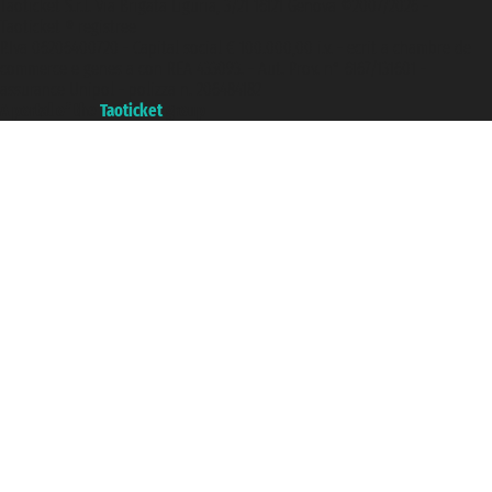
Taoticket S.r.l. Via Brigata Liguria, 3/21 16121 Genova ©2007/2026 -
Taoticket ® registree
P.Iva 06206400720 - Capital social € 100.000,00 i.v. - ecrit a chambre de
commerce e genes a con REA 433093. - Aut. Prov. n° 6167/131601 -
assurance Unipol - polizza n. 206484182
A portal of the
Taoticket
group