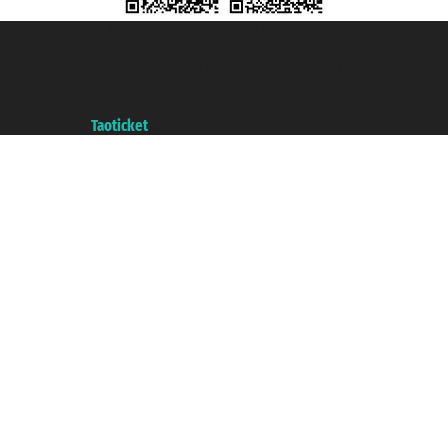
Taoticket S.r.l. Via Brigata Liguria, 3/21 16121 Genova ©2007/2026 -
Taoticket ® registree
P.Iva 06206400720 - Capital social € 100.000,00 i.v. - ecrit a chambre de
commerce e genes a con REA 433093. - Aut. Prov. n° 6167/131601 -
assurance Unipol - polizza n. 206484182
A portal of the
Taoticket
group