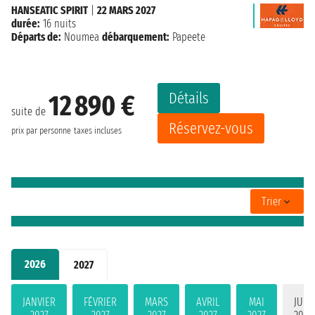
HANSEATIC SPIRIT
|
22 MARS 2027
durée:
16 nuits
Départs de:
Noumea
débarquement:
Papeete
Détails
12 890 €
suite de
Réservez-vous
prix par personne
taxes incluses
Trier
2026
2027
JANVIER
FÉVRIER
MARS
AVRIL
MAI
JUIN