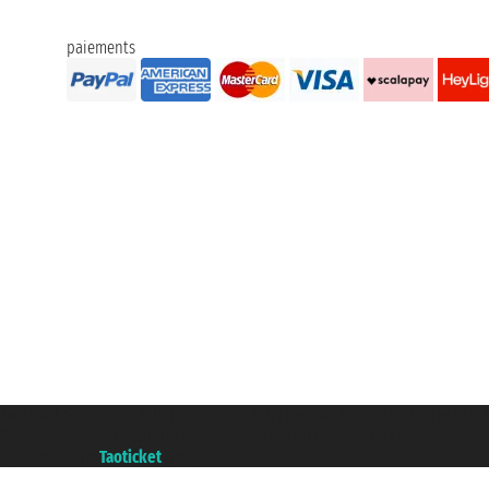
paiements
Taoticket S.r.l. Via Brigata Liguria, 3/21 16121 Genova ©2007/2026 - Taoticke
P.Iva 06206400720 - Capital social € 100.000,00 i.v. - ecrit a chambre de c
A portal of the
Taoticket
group