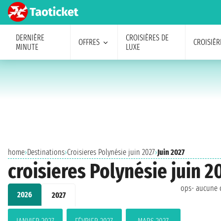
DERNIÈRE
CROISIÈRES DE
OFFRES
CROISIÈR
MINUTE
LUXE
home
›
Destinations
›
Croisieres Polynésie juin 2027
›
Juin 2027
croisieres Polynésie juin 2
ops- aucune c
2026
2027