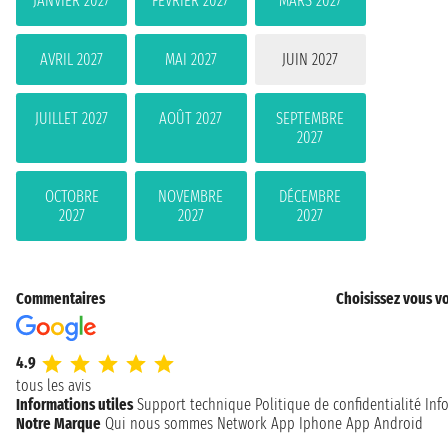
JANVIER 2027
FÉVRIER 2027
MARS 2027
AVRIL 2027
MAI 2027
JUIN 2027
JUILLET 2027
AOÛT 2027
SEPTEMBRE
2027
OCTOBRE
NOVEMBRE
DÉCEMBRE
2027
2027
2027
Commentaires
Choisissez vous vo
4.9
tous les avis
Informations utiles
Support technique
Politique de confidentialité
Inf
Notre Marque
Qui nous sommes
Network
App Iphone
App Android