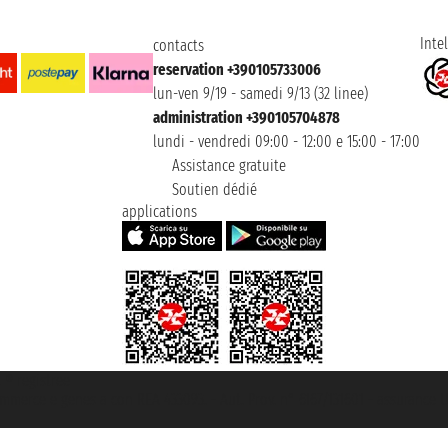
Intel
contacts
reservation +390105733006
lun-ven 9/19 - samedi 9/13 (32 linee)
administration +390105704878
lundi - vendredi 09:00 - 12:00 e 15:00 - 17:00
Assistance gratuite
Soutien dédié
applications
t ® registree
ommerce e genes a con REA 433093. - Aut. Prov. n° 6167/131601 - assurance U