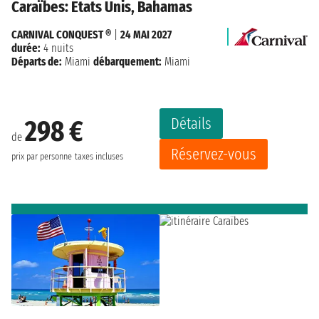
Caraïbes: États Unis, Bahamas
CARNIVAL CONQUEST ®
|
24 MAI 2027
durée:
4 nuits
Départs de:
Miami
débarquement:
Miami
Détails
298 €
de
Réservez-vous
prix par personne
taxes incluses