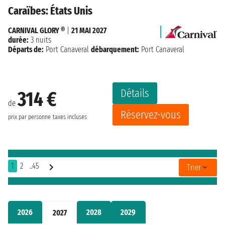
Caraïbes: États Unis
CARNIVAL GLORY ®
|
21 MAI 2027
durée:
3 nuits
Départs de:
Port Canaveral
débarquement:
Port Canaveral
Détails
314 €
de
Réservez-vous
prix par personne
taxes incluses
1
2
..45
Trier
2026
2028
2029
2027