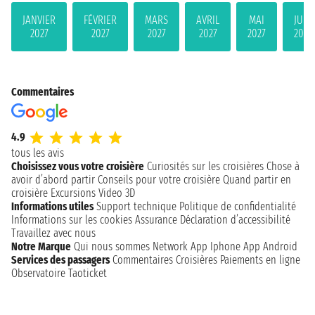
JANVIER
FÉVRIER
MARS
AVRIL
MAI
JUIN
2027
2027
2027
2027
2027
2027
Commentaires
4.9
tous les avis
Choisissez vous votre croisière
Curiosités sur les croisières
Chose à
avoir d’abord partir
Conseils pour votre croisière
Quand partir en
croisière
Excursions
Video 3D
Informations utiles
Support technique
Politique de confidentialité
Informations sur les cookies
Assurance
Déclaration d’accessibilité
Travaillez avec nous
Notre Marque
Qui nous sommes
Network
App Iphone
App Android
Services des passagers
Commentaires Croisières
Paiements en ligne
Observatoire Taoticket