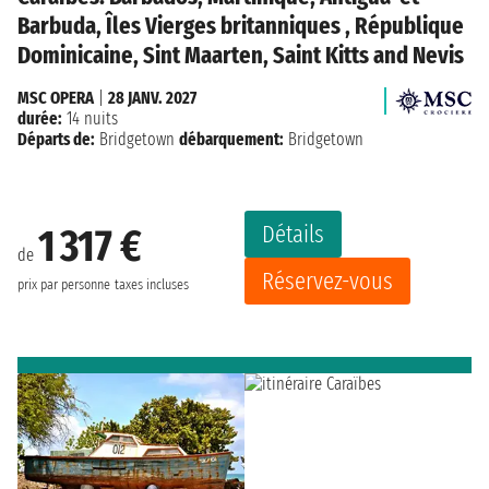
Barbuda, Îles Vierges britanniques , République
Dominicaine, Sint Maarten, Saint Kitts and Nevis
MSC OPERA
|
28 JANV. 2027
durée:
14 nuits
Départs de:
Bridgetown
débarquement:
Bridgetown
Détails
1 317 €
de
Réservez-vous
prix par personne
taxes incluses