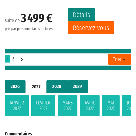
Détails
3 499 €
suite de
Réservez-vous
prix par personne
taxes incluses
1
2
Trier
2026
2028
2029
2027
JANVIER
FÉVRIER
MARS
AVRIL
MAI
JUIN
2027
2027
2027
2027
2027
2027
Commentaires