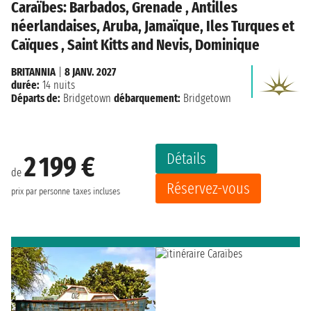
Caraïbes: Barbados, Grenade , Antilles
néerlandaises, Aruba, Jamaïque, Iles Turques et
Caïques , Saint Kitts and Nevis, Dominique
BRITANNIA
|
8 JANV. 2027
durée:
14 nuits
Départs de:
Bridgetown
débarquement:
Bridgetown
Détails
2 199 €
de
Réservez-vous
prix par personne
taxes incluses