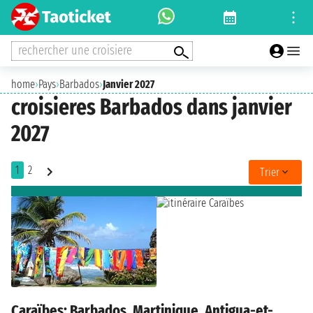
rechercher une croisiere
home
›
Pays
›
Barbados
›
Janvier 2027
croisieres Barbados dans janvier
2027
1
2
Trier
Caraïbes: Barbados, Martinique, Antigua-et-