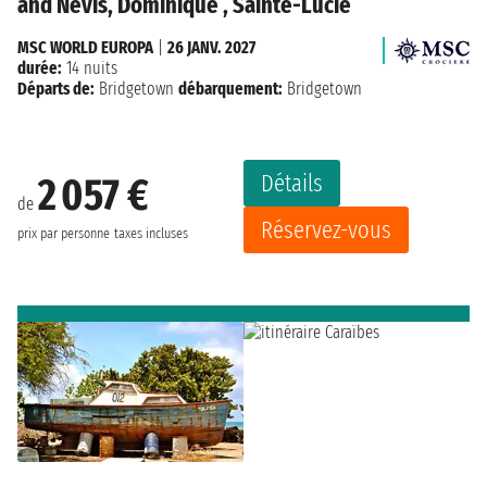
and Nevis, Dominique , Sainte-Lucie
MSC WORLD EUROPA
|
26 JANV. 2027
durée:
14 nuits
Départs de:
Bridgetown
débarquement:
Bridgetown
Détails
2 057 €
de
Réservez-vous
prix par personne
taxes incluses