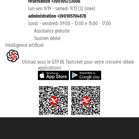
reservation +390105733006
lun-ven 9/19 - samedi 9/13 (32 linee)
administration +390105704878
lundi - vendredi 09:00 - 12:00 e 15:00 - 17:00
Assistance gratuite
Soutien dédié
Intelligence artificiel
Utilisez vous le GTP DE Taoticket pour votre croisière idéale
applications
Taoticket S.r.l. Via Brigata Liguria, 3/21 16121 Genova ©2007/2026 -
Taoticket ® registree
P.Iva 06206400720 - Capital social € 100.000,00 i.v. - ecrit a chambre de
commerce e genes a con REA 433093. - Aut. Prov. n° 6167/131601 -