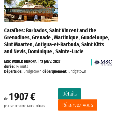
Caraïbes: Barbados, Saint Vincent and the
Grenadines, Grenade , Martinique, Guadeloupe,
Sint Maarten, Antigua-et-Barbuda, Saint Kitts
and Nevis, Dominique , Sainte-Lucie
MSC WORLD EUROPA
|
12 JANV. 2027
durée:
14 nuits
Départs de:
Bridgetown
débarquement:
Bridgetown
Détails
1 907 €
de
Réservez-vous
prix par personne
taxes incluses