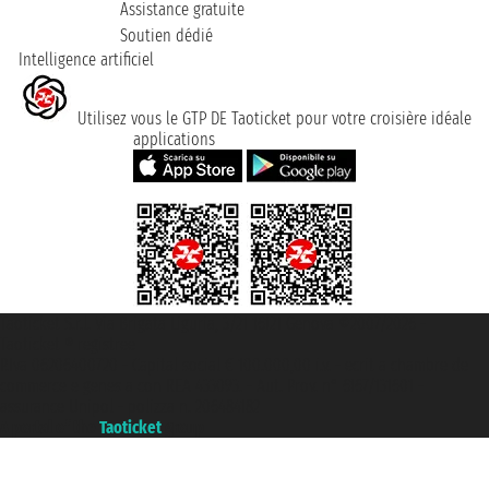
Assistance gratuite
Soutien dédié
Intelligence artificiel
Utilisez vous le GTP DE Taoticket pour votre croisière idéale
applications
Taoticket S.r.l. Via Brigata Liguria, 3/21 16121 Genova ©2007/2026 -
Taoticket ® registree
P.Iva 06206400720 - Capital social € 100.000,00 i.v. - ecrit a chambre de
commerce e genes a con REA 433093. - Aut. Prov. n° 6167/131601 -
assurance Unipol - polizza n. 206484182
A portal of the
Taoticket
group