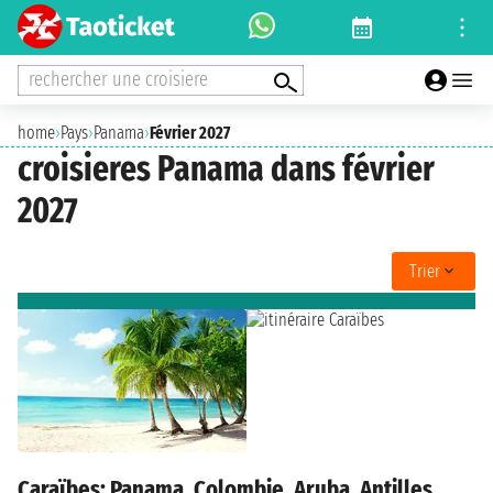
rechercher une croisiere
home
›
Pays
›
Panama
›
Février 2027
croisieres Panama dans février
2027
Trier
Caraïbes: Panama, Colombie, Aruba, Antilles