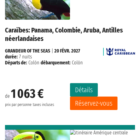
Caraïbes: Panama, Colombie, Aruba, Antilles
néerlandaises
GRANDEUR OF THE SEAS
|
20 FÉVR. 2027
durée:
7 nuits
Départs de:
Colón
débarquement:
Colón
Détails
1 063 €
de
Réservez-vous
prix par personne
taxes incluses