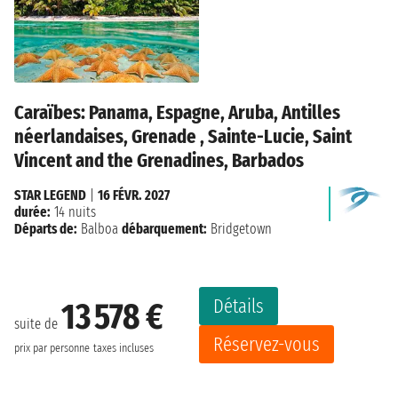
Caraïbes: Panama, Espagne, Aruba, Antilles
néerlandaises, Grenade , Sainte-Lucie, Saint
Vincent and the Grenadines, Barbados
STAR LEGEND
|
16 FÉVR. 2027
durée:
14 nuits
Départs de:
Balboa
débarquement:
Bridgetown
Détails
13 578 €
suite de
Réservez-vous
prix par personne
taxes incluses