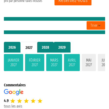
Réservez-vous
prix par personne
taxes incluses
Trier
2026
2028
2029
2027
JANVIER
FÉVRIER
MARS
AVRIL
MAI
JUIN
2027
2027
2027
2027
2027
2027
Commentaires
4.9
tous les avis