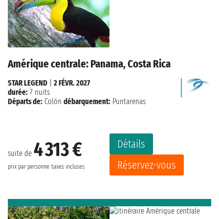
Amérique centrale: Panama, Costa Rica
STAR LEGEND
|
2 FÉVR. 2027
durée:
7 nuits
Départs de:
Colón
débarquement:
Puntarenas
Détails
4 313 €
suite de
Réservez-vous
prix par personne
taxes incluses