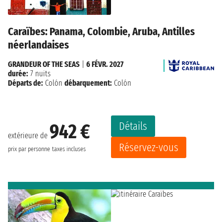
Caraïbes: Panama, Colombie, Aruba, Antilles
néerlandaises
GRANDEUR OF THE SEAS
|
6 FÉVR. 2027
durée:
7 nuits
Départs de:
Colón
débarquement:
Colón
Détails
942 €
extérieure de
Réservez-vous
prix par personne
taxes incluses