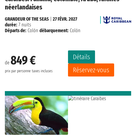
néerlandaises
GRANDEUR OF THE SEAS
|
27 FÉVR. 2027
durée:
7 nuits
Départs de:
Colón
débarquement:
Colón
Détails
849 €
de
Réservez-vous
prix par personne
taxes incluses