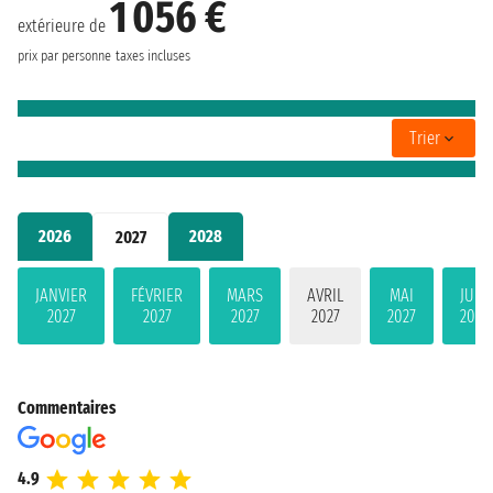
1 056 €
extérieure de
prix par personne
taxes incluses
Trier
2026
2028
2027
JANVIER
FÉVRIER
MARS
AVRIL
MAI
JUIN
2027
2027
2027
2027
2027
2027
Commentaires
4.9