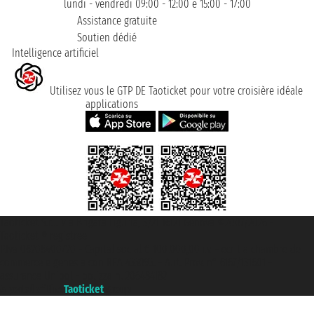
lundi - vendredi 09:00 - 12:00 e 15:00 - 17:00
Assistance gratuite
Soutien dédié
Intelligence artificiel
Utilisez vous le GTP DE Taoticket pour votre croisière idéale
applications
Taoticket S.r.l. Via Brigata Liguria, 3/21 16121 Genova ©2007/2026 -
Taoticket ® registree
P.Iva 06206400720 - Capital social € 100.000,00 i.v. - ecrit a chambre de
commerce e genes a con REA 433093. - Aut. Prov. n° 6167/131601 -
assurance Unipol - polizza n. 206484182
A portal of the
Taoticket
group