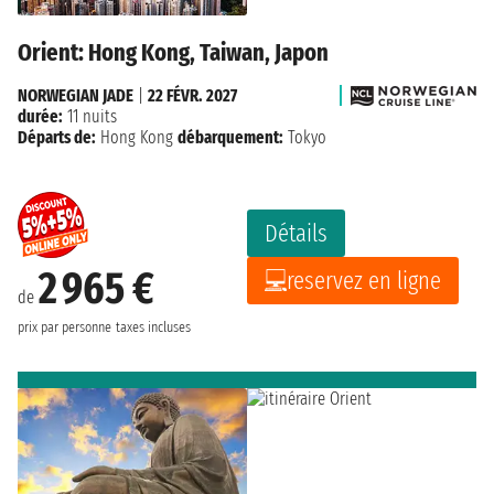
Orient: Hong Kong, Taiwan, Japon
NORWEGIAN JADE
|
22 FÉVR. 2027
durée:
11 nuits
Départs de:
Hong Kong
débarquement:
Tokyo
Détails
2 965 €
reservez en ligne
de
prix par personne
taxes incluses