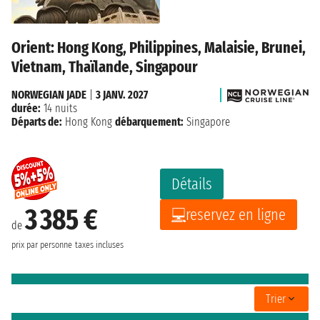
Orient: Hong Kong, Philippines, Malaisie, Brunei,
Vietnam, Thaïlande, Singapour
NORWEGIAN JADE
|
3 JANV. 2027
durée:
14 nuits
Départs de:
Hong Kong
débarquement:
Singapore
Détails
3 385 €
reservez en ligne
de
prix par personne
taxes incluses
Trier