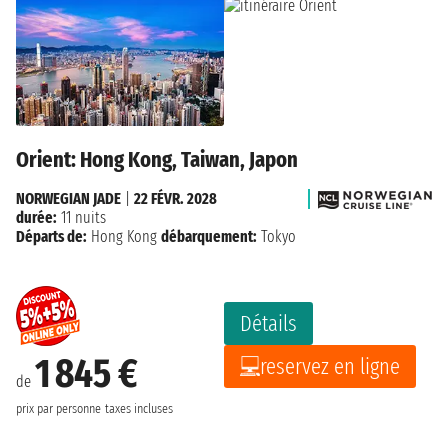
Orient: Hong Kong, Taiwan, Japon
NORWEGIAN JADE
|
22 FÉVR. 2028
durée:
11 nuits
Départs de:
Hong Kong
débarquement:
Tokyo
Détails
1 845 €
reservez en ligne
de
prix par personne
taxes incluses