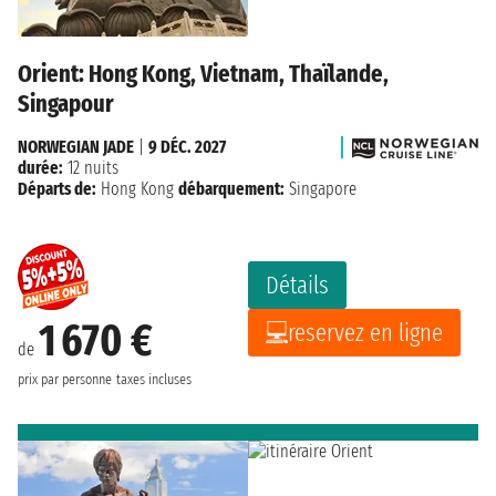
Orient: Hong Kong, Vietnam, Thaïlande,
Singapour
NORWEGIAN JADE
|
9 DÉC. 2027
durée:
12 nuits
Départs de:
Hong Kong
débarquement:
Singapore
Détails
1 670 €
reservez en ligne
de
prix par personne
taxes incluses