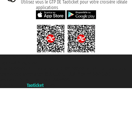
Utilisez vous le GTP DE Taoticket pour votre croisière idéale
applications
Taoticket S.r.l. Via Brigata Liguria, 3/21 16121 Genova ©2007/2026 -
Taoticket ® registree
P.Iva 06206400720 - Capital social € 100.000,00 i.v. - ecrit a chambre de
commerce e genes a con REA 433093. - Aut. Prov. n° 6167/131601 -
assurance Unipol - polizza n. 206484182
A portal of the
Taoticket
group