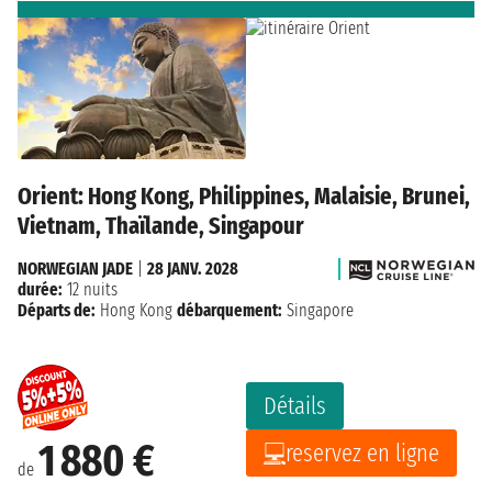
Orient: Hong Kong, Philippines, Malaisie, Brunei,
Vietnam, Thaïlande, Singapour
NORWEGIAN JADE
|
28 JANV. 2028
durée:
12 nuits
Départs de:
Hong Kong
débarquement:
Singapore
Détails
1 880 €
reservez en ligne
de