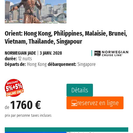
Orient: Hong Kong, Philippines, Malaisie, Brunei,
Vietnam, Thaïlande, Singapour
NORWEGIAN JADE
|
3 JANV. 2028
durée:
12 nuits
Départs de:
Hong Kong
débarquement:
Singapore
Détails
1 760 €
reservez en ligne
de
prix par personne
taxes incluses