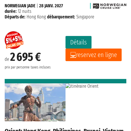
NORWEGIAN JADE
|
28 JANV. 2027
durée:
12 nuits
Départs de:
Hong Kong
débarquement:
Singapore
Détails
2 695 €
reservez en ligne
de
prix par personne
taxes incluses