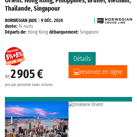
Orient: Hong Kong, Philippines, Brunei, Vietnam,
Thaïlande, Singapour
NORWEGIAN JADE
|
9 DÉC. 2026
durée:
14 nuits
Départs de:
Hong Kong
débarquement:
Singapore
Détails
2 905 €
reservez en ligne
de
prix par personne
taxes incluses