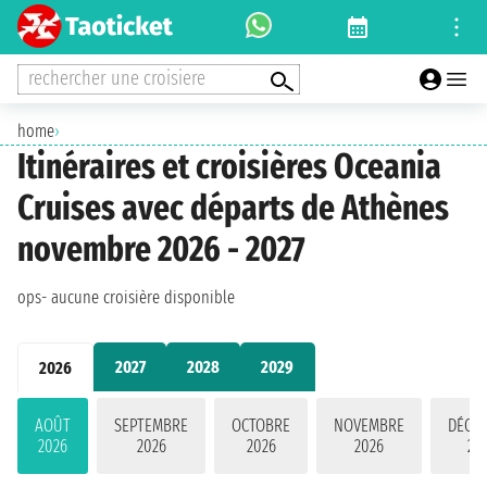
rechercher une croisiere
home
›
Itinéraires et croisières Oceania
Cruises avec départs de Athènes
novembre 2026 - 2027
ops- aucune croisière disponible
2027
2028
2029
2026
AOÛT
SEPTEMBRE
OCTOBRE
NOVEMBRE
DÉCE
2026
2026
2026
2026
20