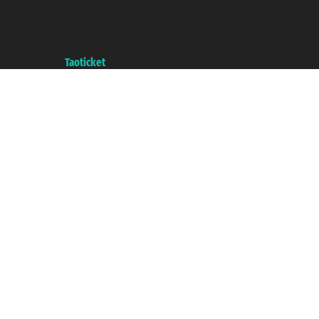
Taoticket ® registree
P.Iva 06206400720 - Capital social € 100.000,00 i.v. - ecrit a chambre de
commerce e genes a con REA 433093. - Aut. Prov. n° 6167/131601 -
assurance Unipol - polizza n. 206484182
A portal of the
Taoticket
group