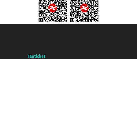
Taoticket S.r.l. Via Brigata Liguria, 3/21 16121 Genova ©2007/2026 -
Taoticket ® registree
P.Iva 06206400720 - Capital social € 100.000,00 i.v. - ecrit a chambre de
commerce e genes a con REA 433093. - Aut. Prov. n° 6167/131601 -
assurance Unipol - polizza n. 206484182
A portal of the
Taoticket
group