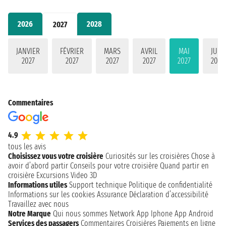
2026
2028
2027
JANVIER
FÉVRIER
MARS
AVRIL
MAI
JUIN
2027
2027
2027
2027
2027
2027
Commentaires
4.9
tous les avis
Choisissez vous votre croisière
Curiosités sur les croisières
Chose à
avoir d’abord partir
Conseils pour votre croisière
Quand partir en
croisière
Excursions
Video 3D
Informations utiles
Support technique
Politique de confidentialité
Informations sur les cookies
Assurance
Déclaration d’accessibilité
Travaillez avec nous
Notre Marque
Qui nous sommes
Network
App Iphone
App Android
Services des passagers
Commentaires Croisières
Paiements en ligne