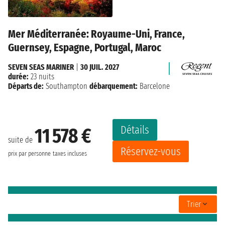
Mer Méditerranée: Royaume-Uni, France,
Guernsey, Espagne, Portugal, Maroc
SEVEN SEAS MARINER
|
30 JUIL. 2027
durée:
23 nuits
Départs de:
Southampton
débarquement:
Barcelone
Détails
11 578 €
suite de
Réservez-vous
prix par personne
taxes incluses
Trier