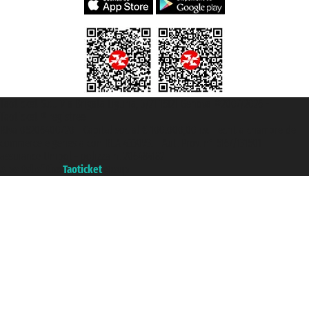
Taoticket S.r.l. Via Brigata Liguria, 3/21 16121 Genova ©2007/2026 -
Taoticket ® registree
P.Iva 06206400720 - Capital social € 100.000,00 i.v. - ecrit a chambre de
commerce e genes a con REA 433093. - Aut. Prov. n° 6167/131601 -
assurance Unipol - polizza n. 206484182
A portal of the
Taoticket
group