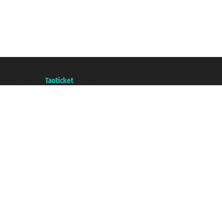
Taoticket S.r.l. Via Brigata Liguria, 3/21 16121 Genova ©2007/2026 - Taoticke
P.Iva 06206400720 - Capital social € 100.000,00 i.v. - ecrit a chambre de c
A portal of the
Taoticket
group