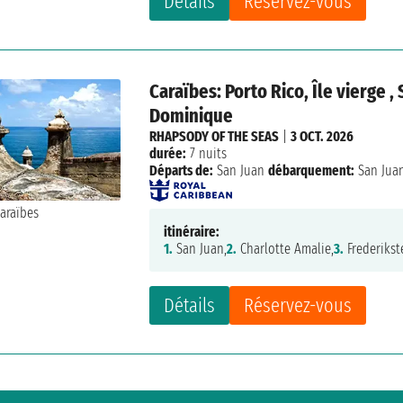
Détails
Réservez-vous
Caraïbes: Porto Rico, Île vierge 
Dominique
RHAPSODY OF THE SEAS
|
3 OCT. 2026
durée:
7 nuits
Départs de:
San Juan
débarquement:
San Jua
itinéraire:
1.
San Juan,
2.
Charlotte Amalie,
3.
Frederikst
Détails
Réservez-vous