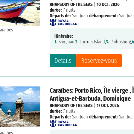
RHAPSODY OF THE SEAS
|
10 OCT. 2026
durée:
7 nuits
Départs de:
San Juan
débarquement:
San Jua
itinéraire:
1.
San Juan,
2.
Tortola Island,
3.
Philipsburg,
4
Détails
Réservez-vous
Caraïbes: Porto Rico, Île vierge ,
Antigua-et-Barbuda, Dominique
RHAPSODY OF THE SEAS
|
17 OCT. 2026
durée:
7 nuits
Départs de:
San Juan
débarquement:
San Jua