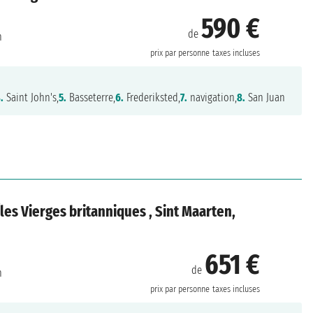
590 €
de
n
prix par personne
taxes incluses
.
Saint John's,
5.
Basseterre,
6.
Frederiksted,
7.
navigation,
8.
San Juan
 Îles Vierges britanniques , Sint Maarten,
651 €
de
n
prix par personne
taxes incluses