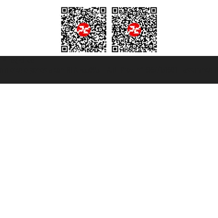
t ® registree
ommerce e genes a con REA 433093. - Aut. Prov. n° 6167/131601 - assurance U