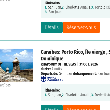
itinéraire:
1.
San Juan,
2.
Charlotte Amalie,
3.
Tortola Is
8.
San Juan
Détails
Réservez-vous
Caraïbes: Porto Rico, Île vierge 
Dominique
RHAPSODY OF THE SEAS
|
31 OCT. 2026
durée:
7 nuits
Départs de:
San Juan
débarquement:
San Jua
itinéraire:
1.
San Juan,
2.
Charlotte Amalie,
3.
Frederikst