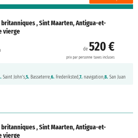
s britanniques , Sint Maarten, Antigua-et-
e vierge
520 €
de
n
prix par personne
taxes incluses
.
Saint John's,
5.
Basseterre,
6.
Frederiksted,
7.
navigation,
8.
San Juan
s britanniques , Sint Maarten, Antigua-et-
e vierge