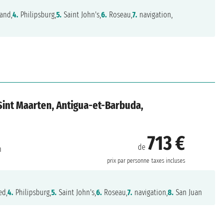
land,
4.
Philipsburg,
5.
Saint John's,
6.
Roseau,
7.
navigation,
, Sint Maarten, Antigua-et-Barbuda,
713 €
de
n
prix par personne
taxes incluses
ed,
4.
Philipsburg,
5.
Saint John's,
6.
Roseau,
7.
navigation,
8.
San Juan