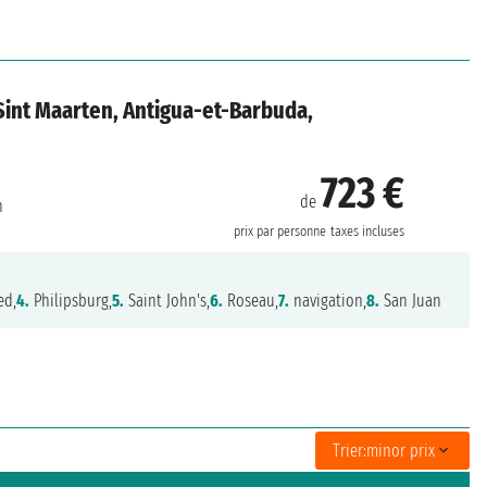
, Sint Maarten, Antigua-et-Barbuda,
723 €
de
n
prix par personne
taxes incluses
ed,
4.
Philipsburg,
5.
Saint John's,
6.
Roseau,
7.
navigation,
8.
San Juan
Trier:
minor prix