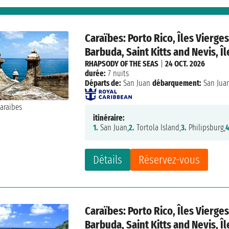
Caraïbes: Porto Rico, Îles Vierge
Barbuda, Saint Kitts and Nevis, Îl
RHAPSODY OF THE SEAS
|
24 OCT. 2026
durée:
7 nuits
Départs de:
San Juan
débarquement:
San Jua
itinéraire:
1.
San Juan,
2.
Tortola Island,
3.
Philipsburg,
4
Détails
Réservez-vous
Caraïbes: Porto Rico, Îles Vierge
Barbuda, Saint Kitts and Nevis, Îl