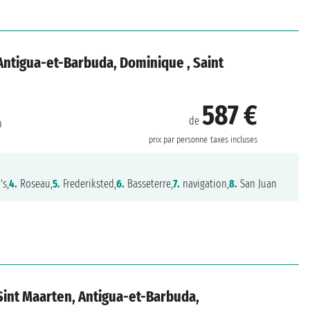
, Antigua-et-Barbuda, Dominique , Saint
587 €
de
n
prix par personne
taxes incluses
's,
4.
Roseau,
5.
Frederiksted,
6.
Basseterre,
7.
navigation,
8.
San Juan
, Sint Maarten, Antigua-et-Barbuda,