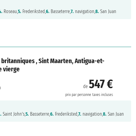
4.
Roseau,
5.
Frederiksted,
6.
Basseterre,
7.
navigation,
8.
San Juan
s britanniques , Sint Maarten, Antigua-et-
e vierge
547 €
de
n
prix par personne
taxes incluses
.
Saint John's,
5.
Basseterre,
6.
Frederiksted,
7.
navigation,
8.
San Juan