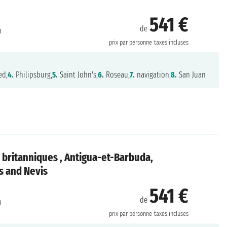
541 €
de
n
prix par personne
taxes incluses
ed,
4.
Philipsburg,
5.
Saint John's,
6.
Roseau,
7.
navigation,
8.
San Juan
s britanniques , Antigua-et-Barbuda,
ts and Nevis
541 €
de
n
prix par personne
taxes incluses