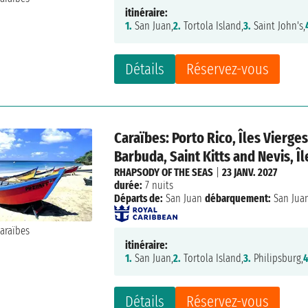
itinéraire:
1.
San Juan,
2.
Tortola Island,
3.
Saint John's,
Détails
Réservez-vous
Caraïbes: Porto Rico, Îles Vierge
Barbuda, Saint Kitts and Nevis, Îl
RHAPSODY OF THE SEAS
|
23 JANV. 2027
durée:
7 nuits
Départs de:
San Juan
débarquement:
San Jua
itinéraire:
1.
San Juan,
2.
Tortola Island,
3.
Philipsburg,
4
Détails
Réservez-vous