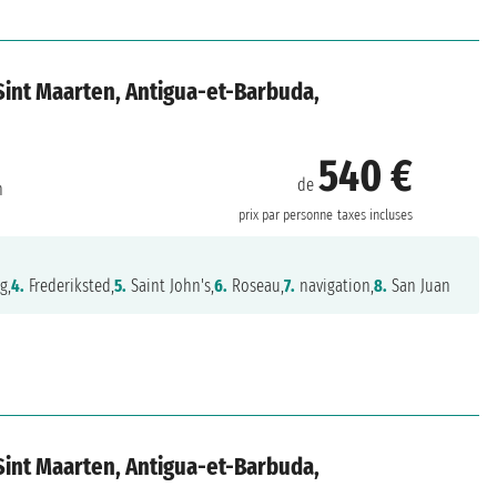
, Sint Maarten, Antigua-et-Barbuda,
540 €
de
n
prix par personne
taxes incluses
g,
4.
Frederiksted,
5.
Saint John's,
6.
Roseau,
7.
navigation,
8.
San Juan
, Sint Maarten, Antigua-et-Barbuda,