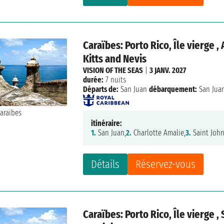
Caraïbes: Porto Rico, Île vierge 
Kitts and Nevis
VISION OF THE SEAS
|
3 JANV. 2027
durée:
7 nuits
Départs de:
San Juan
débarquement:
San Jua
itinéraire:
1.
San Juan,
2.
Charlotte Amalie,
3.
Saint John
Détails
Réservez-vous
Caraïbes: Porto Rico, Île vierge 