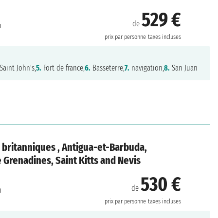
529 €
de
n
prix par personne
taxes incluses
Saint John's,
5.
Fort de france,
6.
Basseterre,
7.
navigation,
8.
San Juan
s britanniques , Antigua-et-Barbuda,
 Grenadines, Saint Kitts and Nevis
530 €
de
n
prix par personne
taxes incluses