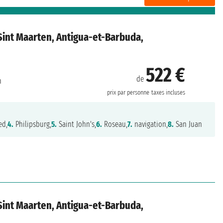
, Sint Maarten, Antigua-et-Barbuda,
522 €
de
n
prix par personne
taxes incluses
ed,
4.
Philipsburg,
5.
Saint John's,
6.
Roseau,
7.
navigation,
8.
San Juan
, Sint Maarten, Antigua-et-Barbuda,