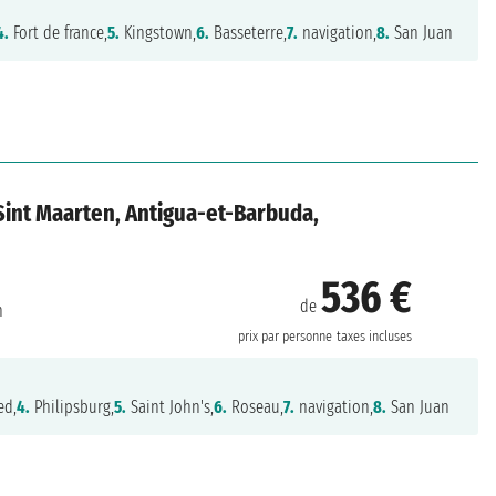
4.
Fort de france,
5.
Kingstown,
6.
Basseterre,
7.
navigation,
8.
San Juan
, Sint Maarten, Antigua-et-Barbuda,
536 €
de
n
prix par personne
taxes incluses
ed,
4.
Philipsburg,
5.
Saint John's,
6.
Roseau,
7.
navigation,
8.
San Juan