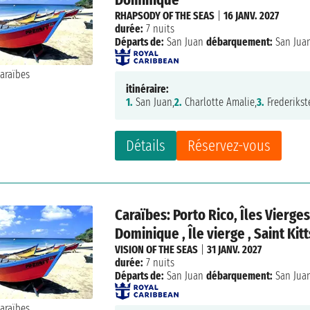
RHAPSODY OF THE SEAS
|
16 JANV. 2027
durée:
7 nuits
Départs de:
San Juan
débarquement:
San Jua
itinéraire:
1.
San Juan,
2.
Charlotte Amalie,
3.
Frederikst
Détails
Réservez-vous
Caraïbes: Porto Rico, Îles Vierge
Dominique , Île vierge , Saint Kit
VISION OF THE SEAS
|
31 JANV. 2027
durée:
7 nuits
Départs de:
San Juan
débarquement:
San Jua