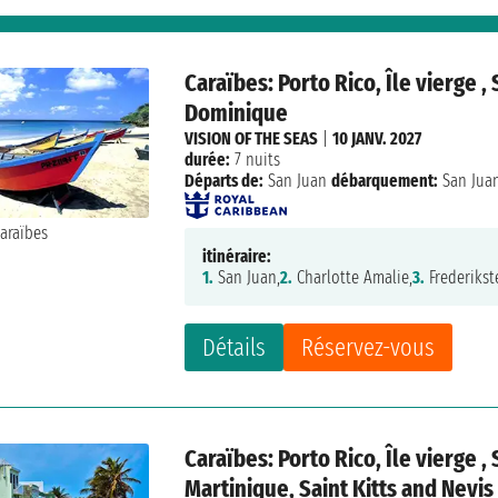
Caraïbes: Porto Rico, Île vierge 
Dominique
VISION OF THE SEAS
|
10 JANV. 2027
durée:
7 nuits
Départs de:
San Juan
débarquement:
San Jua
itinéraire:
1.
San Juan,
2.
Charlotte Amalie,
3.
Frederikst
Détails
Réservez-vous
Caraïbes: Porto Rico, Île vierge 
Martinique, Saint Kitts and Nevis