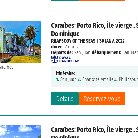
Caraïbes: Porto Rico, Île vierge 
Dominique
RHAPSODY OF THE SEAS
|
30 JANV. 2027
durée:
7 nuits
Départs de:
San Juan
débarquement:
San Jua
itinéraire:
1.
San Juan,
2.
Charlotte Amalie,
3.
Philipsbur
Détails
Réservez-vous
Caraïbes: Porto Rico, Île vierge 
Dominique