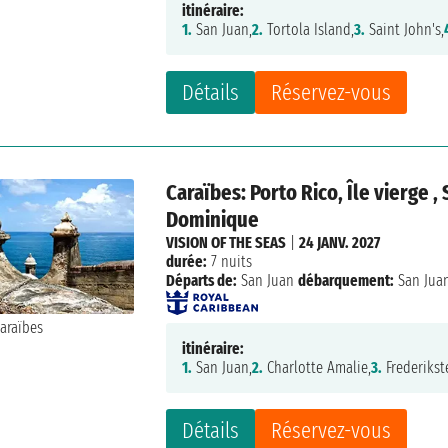
itinéraire:
1.
San Juan,
2.
Tortola Island,
3.
Saint John's,
Détails
Réservez-vous
Caraïbes: Porto Rico, Île vierge 
Dominique
VISION OF THE SEAS
|
24 JANV. 2027
durée:
7 nuits
Départs de:
San Juan
débarquement:
San Jua
itinéraire:
1.
San Juan,
2.
Charlotte Amalie,
3.
Frederikst
Détails
Réservez-vous