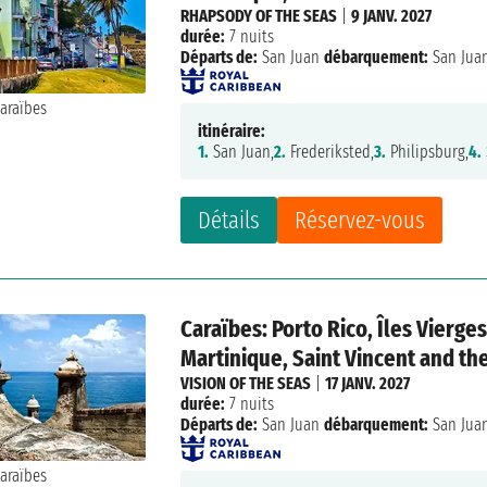
RHAPSODY OF THE SEAS
|
9 JANV. 2027
durée:
7 nuits
Départs de:
San Juan
débarquement:
San Jua
itinéraire:
1.
San Juan,
2.
Frederiksted,
3.
Philipsburg,
4.
Détails
Réservez-vous
Caraïbes: Porto Rico, Îles Vierge
Martinique, Saint Vincent and the
VISION OF THE SEAS
|
17 JANV. 2027
durée:
7 nuits
Départs de:
San Juan
débarquement:
San Jua