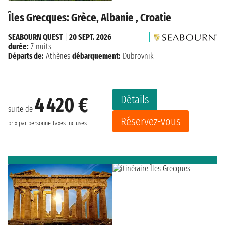
Îles Grecques: Grèce, Albanie , Croatie
SEABOURN QUEST
|
20 SEPT. 2026
durée:
7 nuits
Départs de:
Athènes
débarquement:
Dubrovnik
Détails
4 420 €
suite de
Réservez-vous
prix par personne
taxes incluses