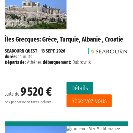
Îles Grecques: Grèce, Turquie, Albanie , Croatie
SEABOURN QUEST
|
13 SEPT. 2026
durée:
14 nuits
Départs de:
Athènes
débarquement:
Dubrovnik
Détails
9 520 €
suite de
Réservez-vous
prix par personne
taxes incluses