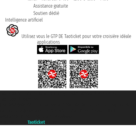
Assistance gratuite
Soutien dédié
Intelligence artificiel
Utilisez vous le GTP DE Taoticket pour votre croisière idéale
applications
Taoticket S.r.l. Via Brigata Liguria, 3/21 16121 Genova ©2007/2026 -
Taoticket ® registree
P.Iva 06206400720 - Capital social € 100.000,00 i.v. - ecrit a chambre de
commerce e genes a con REA 433093. - Aut. Prov. n° 6167/131601 -
assurance Unipol - polizza n. 206484182
A portal of the
Taoticket
group