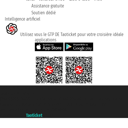
Assistance gratuite
Soutien dédié
Intelligence artificiel
Utilisez vous le GTP DE Taoticket pour votre croisière idéale
applications
Taoticket S.r.l. Via Brigata Liguria, 3/21 16121 Genova ©2007/2026 -
Taoticket ® registree
P.Iva 06206400720 - Capital social € 100.000,00 i.v. - ecrit a chambre de
commerce e genes a con REA 433093. - Aut. Prov. n° 6167/131601 -
assurance Unipol - polizza n. 206484182
A portal of the
Taoticket
group