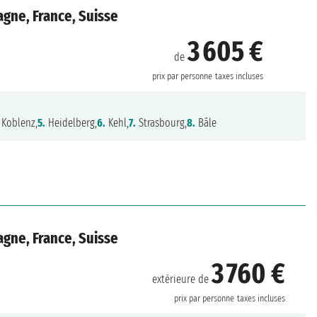
agne, France, Suisse
3 605 €
de
prix par personne
taxes incluses
Koblenz,
5.
Heidelberg,
6.
Kehl,
7.
Strasbourg,
8.
Bâle
agne, France, Suisse
3 760 €
extérieure de
prix par personne
taxes incluses