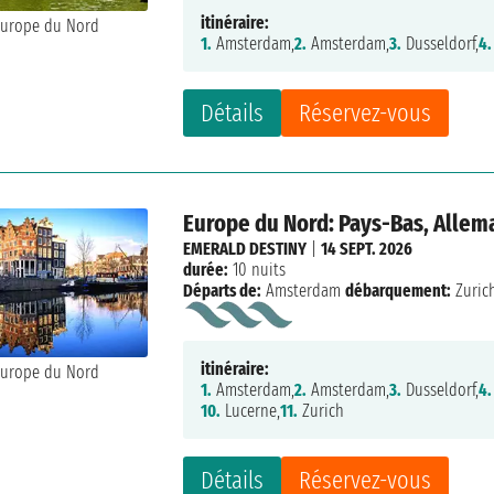
itinéraire:
1.
Amsterdam,
2.
Amsterdam,
3.
Dusseldorf,
4.
Détails
Réservez-vous
Europe du Nord: Pays-Bas, Allem
EMERALD DESTINY
|
14 SEPT. 2026
durée:
10 nuits
Départs de:
Amsterdam
débarquement:
Zuric
itinéraire:
1.
Amsterdam,
2.
Amsterdam,
3.
Dusseldorf,
4.
10.
Lucerne,
11.
Zurich
Détails
Réservez-vous