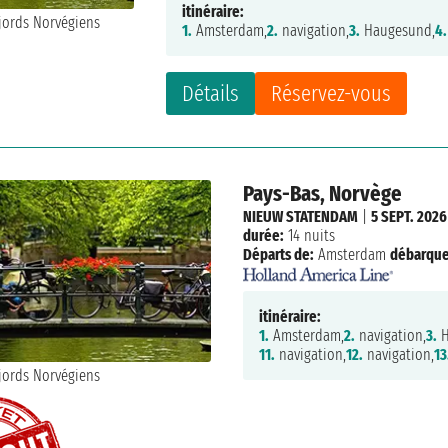
itinéraire:
1.
Amsterdam,
2.
navigation,
3.
Haugesund,
4.
Détails
Réservez-vous
Pays-Bas, Norvège
NIEUW STATENDAM
|
5 SEPT. 2026
durée:
14 nuits
Départs de:
Amsterdam
débarqu
itinéraire:
1.
Amsterdam,
2.
navigation,
3.
H
11.
navigation,
12.
navigation,
13