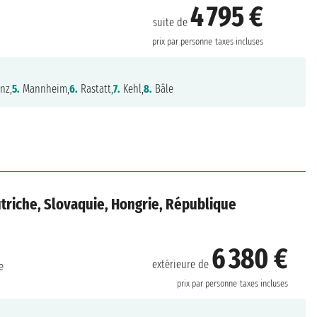
4 795 €
suite de
prix par personne
taxes incluses
nz,
5.
Mannheim,
6.
Rastatt,
7.
Kehl,
8.
Bâle
triche, Slovaquie, Hongrie, République
6 380 €
extérieure de
e
prix par personne
taxes incluses