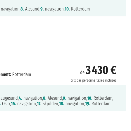
navigation,
8.
Alesund,
9.
navigation,
10.
Rotterdam
3 430 €
de
ement:
Rotterdam
prix par personne
taxes incluses
augesund,
4.
navigation,
8.
Alesund,
9.
navigation,
10.
Rotterdam,
.
Oslo,
16.
navigation,
17.
Skjolden,
18.
navigation,
19.
Rotterdam