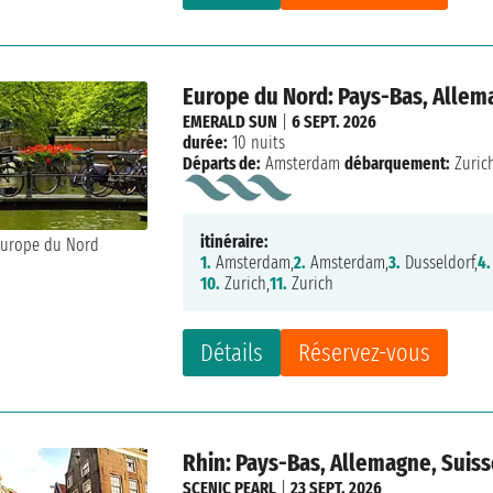
Europe du Nord: Pays-Bas, Allem
EMERALD SUN
|
6 SEPT. 2026
durée:
10 nuits
Départs de:
Amsterdam
débarquement:
Zuric
itinéraire:
1.
Amsterdam,
2.
Amsterdam,
3.
Dusseldorf,
4.
10.
Zurich,
11.
Zurich
Détails
Réservez-vous
Rhin: Pays-Bas, Allemagne, Suis
SCENIC PEARL
|
23 SEPT. 2026