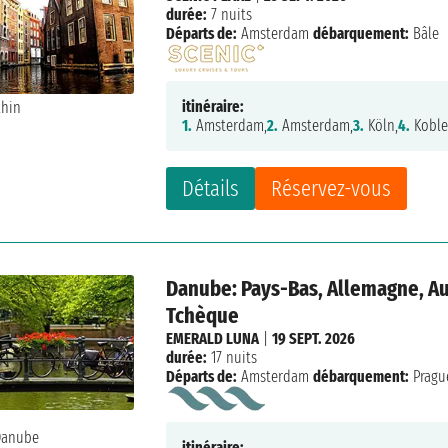
durée:
7 nuits
Départs de:
Amsterdam
débarquement:
Bâle
itinéraire:
1.
Amsterdam,
2.
Amsterdam,
3.
Köln,
4.
Koble
Détails
Réservez-vous
Danube: Pays-Bas, Allemagne, Au
Tchèque
EMERALD LUNA
|
19 SEPT. 2026
durée:
17 nuits
Départs de:
Amsterdam
débarquement:
Pragu
itinéraire: