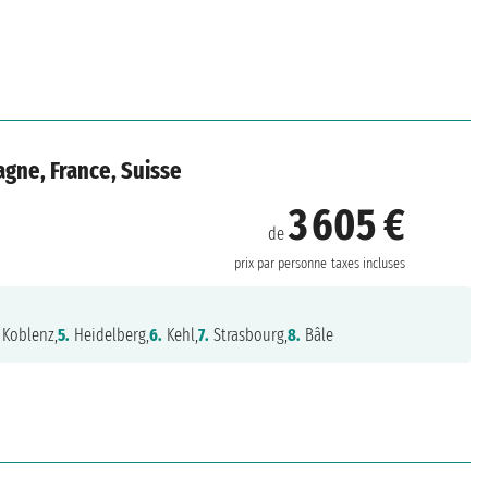
agne, France, Suisse
3 605 €
de
prix par personne
taxes incluses
Koblenz,
5.
Heidelberg,
6.
Kehl,
7.
Strasbourg,
8.
Bâle