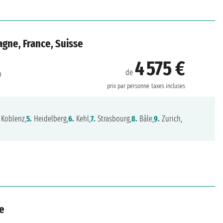
agne, France, Suisse
4 575 €
de
h
prix par personne
taxes incluses
Koblenz,
5.
Heidelberg,
6.
Kehl,
7.
Strasbourg,
8.
Bâle,
9.
Zurich,
se