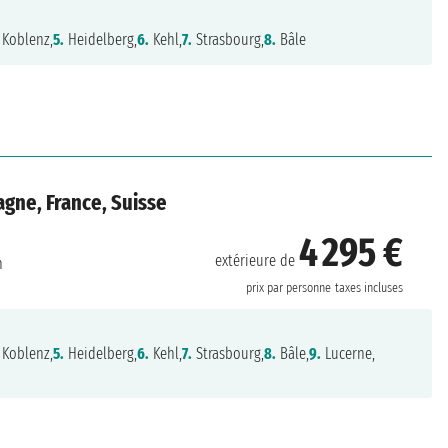
Koblenz,
5.
Heidelberg,
6.
Kehl,
7.
Strasbourg,
8.
Bâle
agne, France, Suisse
4 295 €
extérieure de
h
prix par personne
taxes incluses
Koblenz,
5.
Heidelberg,
6.
Kehl,
7.
Strasbourg,
8.
Bâle,
9.
Lucerne,