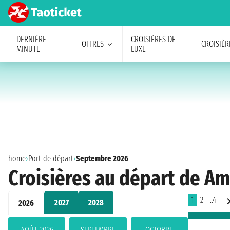
DERNIÈRE
CROISIÈRES DE
OFFRES
CROISIÈR
MINUTE
LUXE
home
›
Port de départ
›
Septembre 2026
Croisières au départ de 
1
2
..4
2027
2028
2026