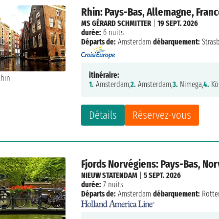
Rhin: Pays-Bas, Allemagne, Fran
MS GÉRARD SCHMITTER
|
19 SEPT. 2026
durée:
6 nuits
Départs de:
Amsterdam
débarquement:
Stras
itinéraire:
1.
Amsterdam,
2.
Amsterdam,
3.
Nimega,
4.
Kö
Détails
Réservez-vous
Fjords Norvégiens: Pays-Bas, No
NIEUW STATENDAM
|
5 SEPT. 2026
durée:
7 nuits
Départs de:
Amsterdam
débarquement:
Rotte