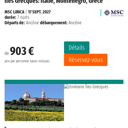
Îles Grecques: Italie, Monténégro, Grèce
MSC LIRICA
|
17 SEPT. 2027
durée:
7 nuits
Départs de:
Ancône
débarquement:
Ancône
Détails
903 €
de
Réservez-vous
prix par personne
taxes incluses