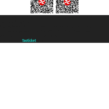
Taoticket S.r.l. Via Brigata Liguria, 3/21 16121 Genova ©2007/2026 -
Taoticket ® registree
P.Iva 06206400720 - Capital social € 100.000,00 i.v. - ecrit a chambre de
commerce e genes a con REA 433093. - Aut. Prov. n° 6167/131601 -
assurance Unipol - polizza n. 206484182
A portal of the
Taoticket
group