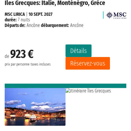
Îles Grecques: Italie, Monténégro, Grèce
MSC LIRICA
|
10 SEPT. 2027
durée:
7 nuits
Départs de:
Ancône
débarquement:
Ancône
Détails
923 €
de
Réservez-vous
prix par personne
taxes incluses