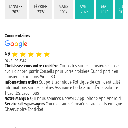
JANVIER
FÉVRIER
MARS
AVRIL
MAI
JUIN
2027
2027
2027
2027
2027
2027
Commentaires
4.9
tous les avis
Choisissez vous votre croisière
Curiosités sur les croisières
Chose à
avoir d’abord partir
Conseils pour votre croisière
Quand partir en
croisière
Excursions
Video 3D
Informations utiles
Support technique
Politique de confidentialité
Informations sur les cookies
Assurance
Déclaration d’accessibilité
Travaillez avec nous
Notre Marque
Qui nous sommes
Network
App Iphone
App Android
Services des passagers
Commentaires Croisières
Paiements en ligne
Observatoire Taoticket