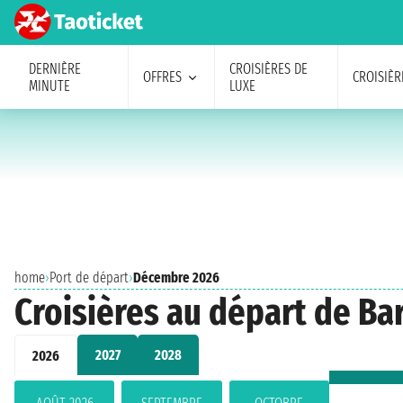
DERNIÈRE
CROISIÈRES DE
OFFRES
CROISIÈR
MINUTE
LUXE
home
›
Port de départ
›
Décembre 2026
Croisières au départ de B
2027
2028
2026