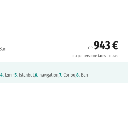
943 €
de
Bari
prix par personne
taxes incluses
,
4.
Izmir,
5.
Istanbul,
6.
navigation,
7.
Corfou,
8.
Bari