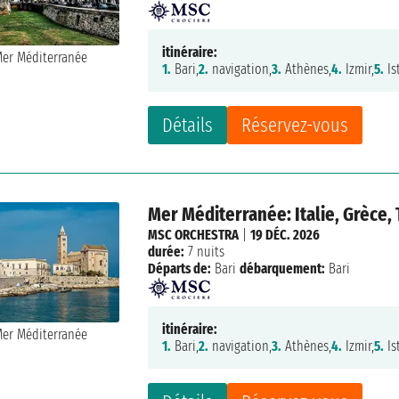
itinéraire:
1.
Bari,
2.
navigation,
3.
Athènes,
4.
Izmir,
5.
Is
Détails
Réservez-vous
Mer Méditerranée: Italie, Grèce,
MSC ORCHESTRA
|
19 DÉC. 2026
durée:
7 nuits
Départs de:
Bari
débarquement:
Bari
itinéraire:
1.
Bari,
2.
navigation,
3.
Athènes,
4.
Izmir,
5.
Is