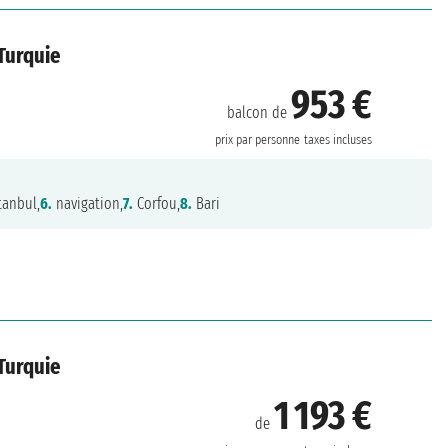
 Turquie
953 €
balcon de
prix par personne
taxes incluses
tanbul,
6.
navigation,
7.
Corfou,
8.
Bari
 Turquie
1 193 €
de