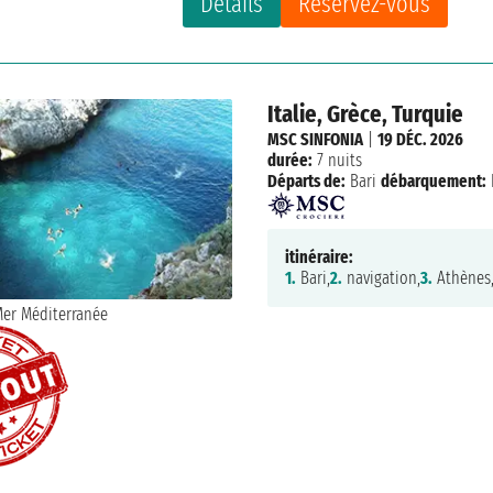
Détails
Réservez-vous
Italie, Grèce, Turquie
MSC SINFONIA
|
19 DÉC. 2026
durée:
7 nuits
Départs de:
Bari
débarquement:
itinéraire:
1.
Bari,
2.
navigation,
3.
Athènes