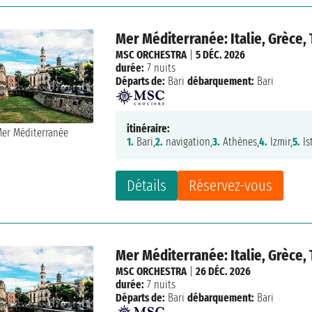
Mer Méditerranée: Italie, Grèce,
MSC ORCHESTRA
|
5 DÉC. 2026
durée:
7 nuits
Départs de:
Bari
débarquement:
Bari
itinéraire:
1.
Bari,
2.
navigation,
3.
Athènes,
4.
Izmir,
5.
Is
Détails
Réservez-vous
Mer Méditerranée: Italie, Grèce,
MSC ORCHESTRA
|
26 DÉC. 2026
durée:
7 nuits
Départs de:
Bari
débarquement:
Bari