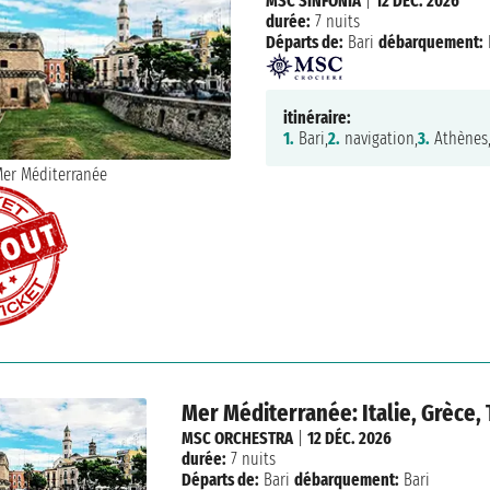
MSC SINFONIA
|
12 DÉC. 2026
durée:
7 nuits
Départs de:
Bari
débarquement:
itinéraire:
1.
Bari,
2.
navigation,
3.
Athènes
Mer Méditerranée: Italie, Grèce,
MSC ORCHESTRA
|
12 DÉC. 2026
durée:
7 nuits
Départs de:
Bari
débarquement:
Bari