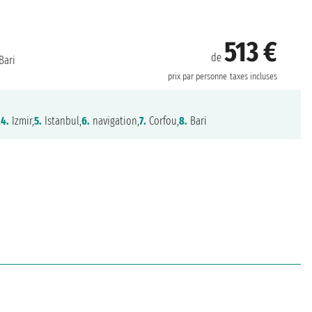
513 €
de
Bari
prix par personne
taxes incluses
,
4.
Izmir,
5.
Istanbul,
6.
navigation,
7.
Corfou,
8.
Bari