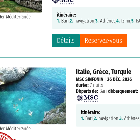
itinéraire:
1.
Bari,
2.
navigation,
3.
Athènes,
4.
Izmir,
5.
Is
Détails
Réservez-vous
Italie, Grèce, Turquie
MSC SINFONIA
|
26 DÉC. 2026
durée:
7 nuits
Départs de:
Bari
débarquement:
itinéraire:
1.
Bari,
2.
navigation,
3.
Athènes