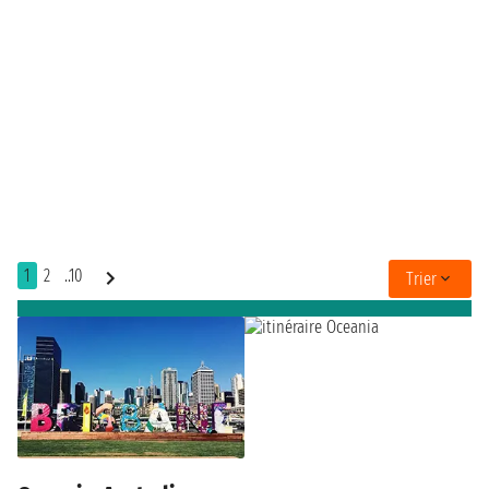
1
2
..10
Trier