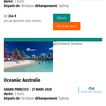
durée:
3 nuits
Départs de:
Brisbane
débarquement:
Sydney
de
244 €
Détails
prix par personne
taxes incluses
Réservez-vous
Oceania: Australie
GRAND PRINCESS
|
27 MARS 2028
durée:
3 nuits
Départs de:
Brisbane
débarquement:
Sydney