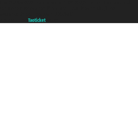
P.Iva 06206400720 - Capital social € 100.000,00 i.v. - ecrit a chambre de
commerce e genes a con REA 433093. - Aut. Prov. n° 6167/131601 -
assurance Unipol - polizza n. 206484182
A portal of the
Taoticket
group