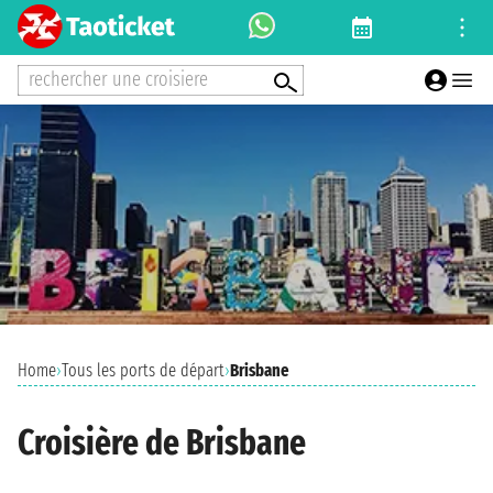
rechercher une croisiere
Home
›
Tous les ports de départ
›
Brisbane
Croisière de Brisbane