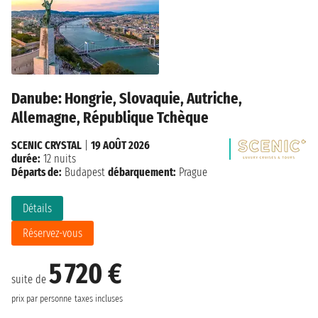
Danube: Hongrie, Slovaquie, Autriche,
Allemagne, République Tchèque
SCENIC CRYSTAL
|
19 AOÛT 2026
durée:
12 nuits
Départs de:
Budapest
débarquement:
Prague
Détails
Réservez-vous
5 720 €
suite de
prix par personne
taxes incluses