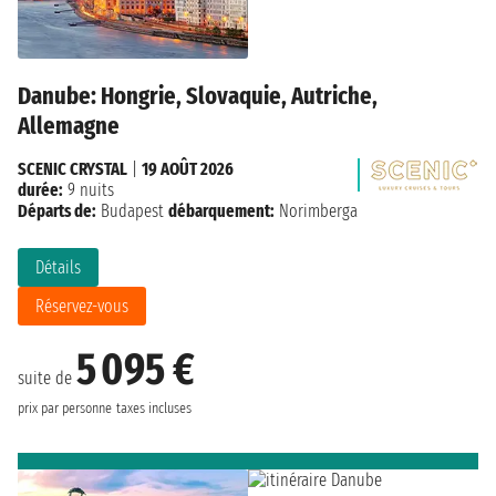
Danube: Hongrie, Slovaquie, Autriche,
Allemagne
SCENIC CRYSTAL
|
19 AOÛT 2026
durée:
9 nuits
Départs de:
Budapest
débarquement:
Norimberga
Détails
Réservez-vous
5 095 €
suite de
prix par personne
taxes incluses