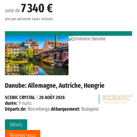
7 340 €
suite de
prix par personne
taxes incluses
Danube: Allemagne, Autriche, Hongrie
SCENIC CRYSTAL
|
28 AOÛT 2026
durée:
9 nuits
Départs de:
Norimberga
débarquement:
Budapest
Détails
Réservez-vous