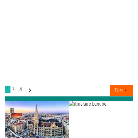
1
2
..9
Trier