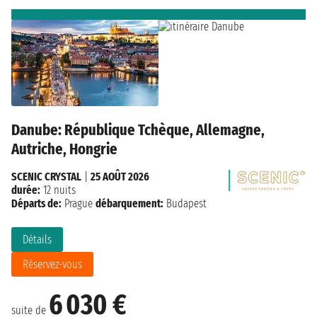
Danube: République Tchèque, Allemagne,
Autriche, Hongrie
SCENIC CRYSTAL
|
25 AOÛT 2026
durée:
12 nuits
Départs de:
Prague
débarquement:
Budapest
Détails
Réservez-vous
6 030 €
suite de