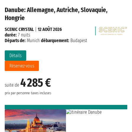
Danube: Allemagne, Autriche, Slovaquie,
Hongrie
SCENIC CRYSTAL
|
12 AOÛT 2026
durée:
7 nuits
Départs de:
Munich
débarquement:
Budapest
Détails
Réservez-vous
4 285 €
suite de
prix par personne
taxes incluses