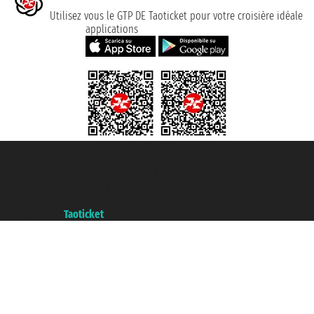
Utilisez vous le GTP DE Taoticket pour votre croisière idéale
applications
Taoticket S.r.l. Via Brigata Liguria, 3/21 16121 Genova ©2007/2026 -
Taoticket ® registree
P.Iva 06206400720 - Capital social € 100.000,00 i.v. - ecrit a chambre de
commerce e genes a con REA 433093. - Aut. Prov. n° 6167/131601 -
assurance Unipol - polizza n. 206484182
A portal of the
Taoticket
group