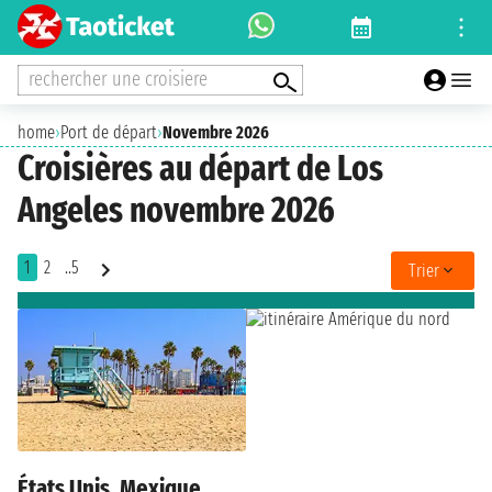
rechercher une croisiere
home
›
Port de départ
›
Novembre 2026
Croisières au départ de Los
Angeles novembre 2026
1
2
..5
Trier
États Unis, Mexique