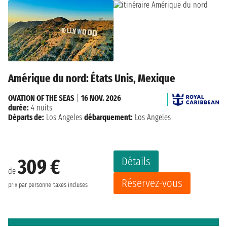
Amérique du nord: États Unis, Mexique
OVATION OF THE SEAS
|
16 NOV. 2026
durée:
4 nuits
Départs de:
Los Angeles
débarquement:
Los Angeles
Détails
309 €
de
Réservez-vous
prix par personne
taxes incluses