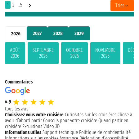
1
2
..5
Trier
2027
2028
2029
2026
AOÛT
SEPTEMBRE
OCTOBRE
NOVEMBRE
DÉCE
2026
2026
2026
2026
20
Commentaires
4.9
tous les avis
Choisissez vous votre croisière
Curiosités sur les croisières
Chose à
avoir d’abord partir
Conseils pour votre croisière
Quand partir en
croisière
Excursions
Video 3D
Informations utiles
Support technique
Politique de confidentialité
Informations sur les cookies
Assurance
Déclaration d’accessibilité