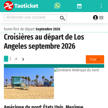
rechercher une croisiere
home
›
Port de départ
›
Septembre 2026
Croisières au départ de Los
Angeles septembre 2026
1
2
..4
Trier
Amérique du nord: États Unis, Mexique