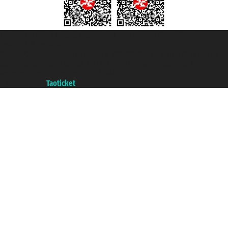
Taoticket S.r.l. Via Brigata Liguria, 3/21 16121 Genova ©2007/2026 -
Taoticket ® registree
P.Iva 06206400720 - Capital social € 100.000,00 i.v. - ecrit a chambre de
commerce e genes a con REA 433093. - Aut. Prov. n° 6167/131601 -
assurance Unipol - polizza n. 206484182
A portal of the
Taoticket
group