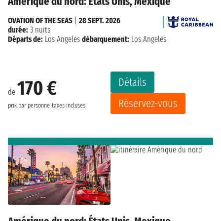
Amérique du nord: États Unis, Mexique
OVATION OF THE SEAS
|
28 SEPT. 2026
durée:
3 nuits
Départs de:
Los Angeles
débarquement:
Los Angeles
Détails
170 €
de
Réservez-vous
prix par personne
taxes incluses