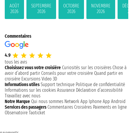
AOÛT
SEPTEMBRE
OCTOBRE
NOVEMBRE
DÉCE
2026
2026
2026
2026
20
Commentaires
4.9
tous les avis
Choisissez vous votre croisière
Curiosités sur les croisières
Chose à
avoir d’abord partir
Conseils pour votre croisière
Quand partir en
croisière
Excursions
Video 3D
Informations utiles
Support technique
Politique de confidentialité
Informations sur les cookies
Assurance
Déclaration d’accessibilité
Travaillez avec nous
Notre Marque
Qui nous sommes
Network
App Iphone
App Android
Services des passagers
Commentaires Croisières
Paiements en ligne
Observatoire Taoticket
paiements