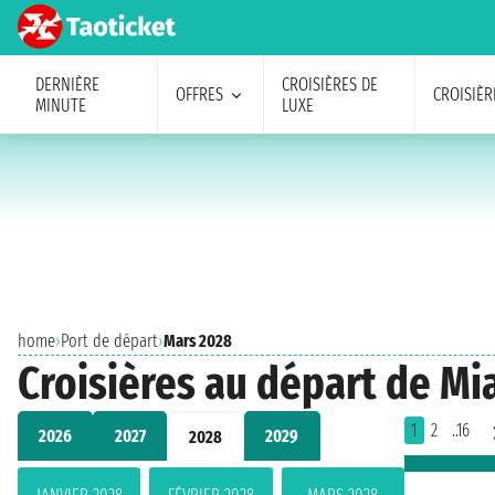
DERNIÈRE
CROISIÈRES DE
OFFRES
CROISIÈR
MINUTE
LUXE
home
›
Port de départ
›
Mars 2028
Croisières au départ de M
1
2
..16
2026
2027
2029
2028