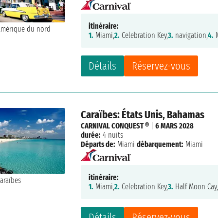
itinéraire:
1.
Miami,
2.
Celebration Key,
3.
navigation,
4.
M
Détails
Réservez-vous
Caraïbes: États Unis, Bahamas
CARNIVAL CONQUEST ®
|
6 MARS 2028
durée:
4 nuits
Départs de:
Miami
débarquement:
Miami
itinéraire:
1.
Miami,
2.
Celebration Key,
3.
Half Moon Cay
Détails
Réservez-vous