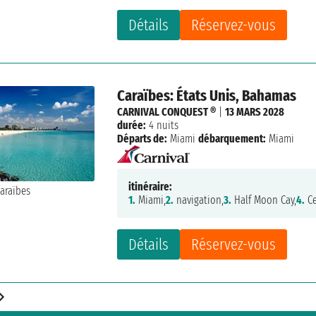
Détails
Réservez-vous
Caraïbes: États Unis, Bahamas
CARNIVAL CONQUEST ®
|
13 MARS 2028
durée:
4 nuits
Départs de:
Miami
débarquement:
Miami
itinéraire:
1.
Miami,
2.
navigation,
3.
Half Moon Cay,
4.
Ce
Détails
Réservez-vous