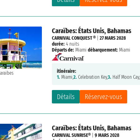
Caraïbes: États Unis, Bahamas
CARNIVAL CONQUEST ®
|
27 MARS 2028
durée:
4 nuits
Départs de:
Miami
débarquement:
Miami
itinéraire:
1.
Miami,
2.
Celebration Key,
3.
Half Moon Cay
Détails
Réservez-vous
Caraïbes: États Unis, Bahamas
CARNIVAL SUNRISE®
|
9 MARS 2028