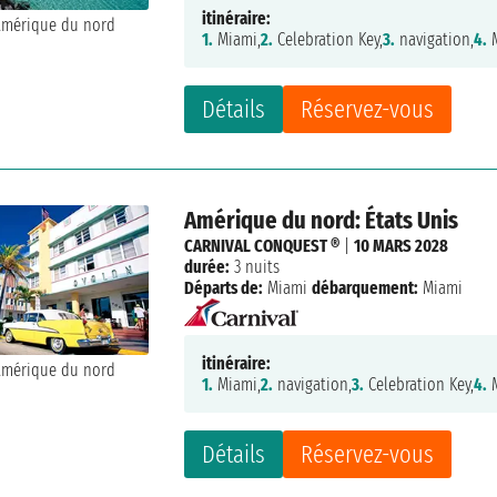
itinéraire:
1.
Miami,
2.
Celebration Key,
3.
navigation,
4.
M
Détails
Réservez-vous
Amérique du nord: États Unis
CARNIVAL CONQUEST ®
|
10 MARS 2028
durée:
3 nuits
Départs de:
Miami
débarquement:
Miami
itinéraire:
1.
Miami,
2.
navigation,
3.
Celebration Key,
4.
M
Détails
Réservez-vous