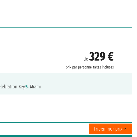
329 €
de
prix par personne
taxes incluses
lebration Key,
5.
Miami
Trier:
minor prix