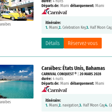
durée:
4 nuits
Départs de:
Miami
débarquement:
Miami
itinéraire:
1.
Miami,
2.
Celebration Key,
3.
Half Moon Cay
Détails
Réservez-vous
Caraïbes: États Unis, Bahamas
CARNIVAL CONQUEST ®
|
20 MARS 2028
durée:
4 nuits
Départs de:
Miami
débarquement:
Miami
itinéraire:
1.
Miami,
2.
navigation,
3.
Half Moon Cay,
4.
Ce