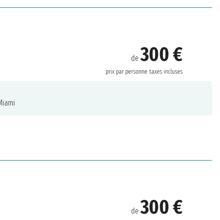
300 €
de
prix par personne
taxes incluses
iami
300 €
de