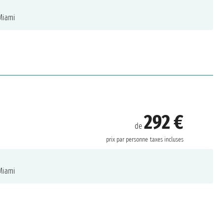
iami
292 €
de
prix par personne
taxes incluses
iami