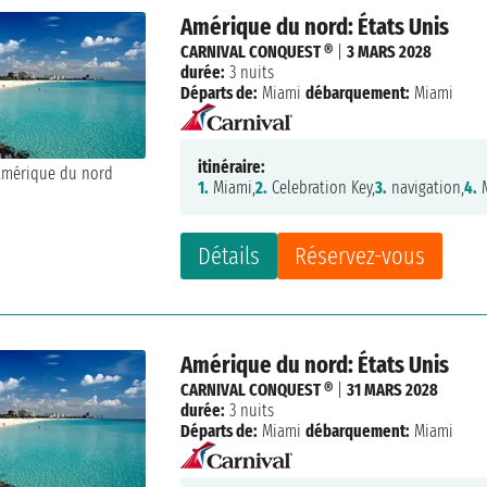
Amérique du nord: États Unis
CARNIVAL CONQUEST ®
|
3 MARS 2028
durée:
3 nuits
Départs de:
Miami
débarquement:
Miami
itinéraire:
1.
Miami,
2.
Celebration Key,
3.
navigation,
4.
M
Détails
Réservez-vous
Amérique du nord: États Unis
CARNIVAL CONQUEST ®
|
31 MARS 2028
durée:
3 nuits
Départs de:
Miami
débarquement:
Miami