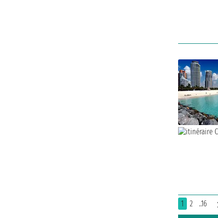
1
2
..16