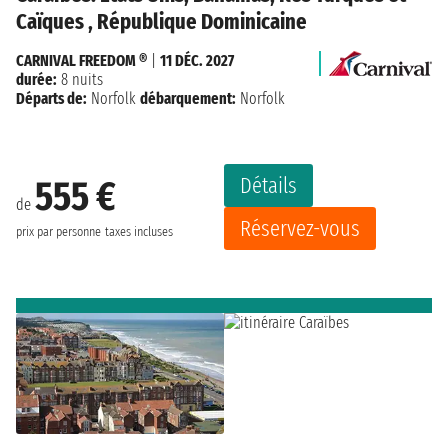
Caïques , République Dominicaine
CARNIVAL FREEDOM ®
|
11 DÉC. 2027
durée:
8 nuits
Départs de:
Norfolk
débarquement:
Norfolk
Détails
555 €
de
Réservez-vous
prix par personne
taxes incluses