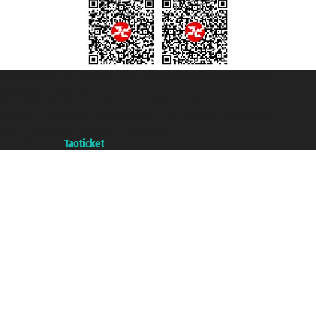
Taoticket S.r.l. Via Brigata Liguria, 3/21 16121 Genova ©2007/2026 -
Taoticket ® registree
P.Iva 06206400720 - Capital social € 100.000,00 i.v. - ecrit a chambre de
commerce e genes a con REA 433093. - Aut. Prov. n° 6167/131601 -
assurance Unipol - polizza n. 206484182
A portal of the
Taoticket
group