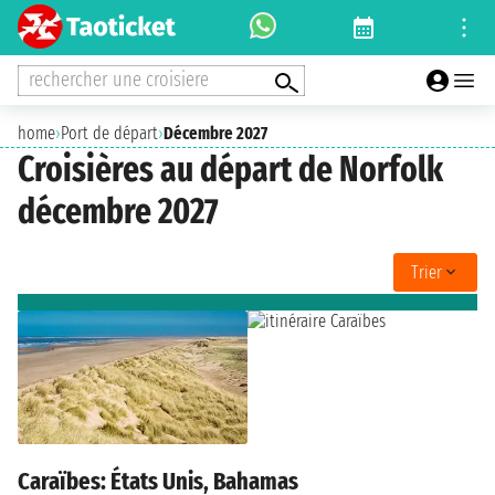
rechercher une croisiere
home
›
Port de départ
›
Décembre 2027
Croisières au départ de Norfolk
décembre 2027
Trier
Caraïbes: États Unis, Bahamas