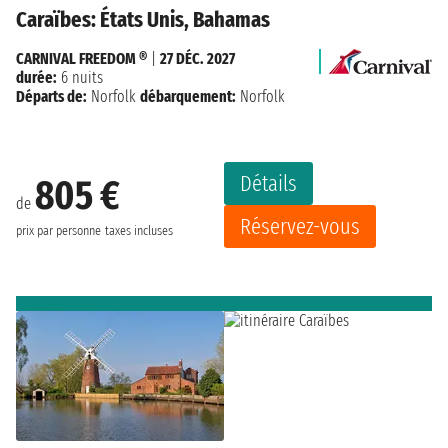
Caraïbes: États Unis, Bahamas
CARNIVAL FREEDOM ®
|
27 DÉC. 2027
durée:
6 nuits
Départs de:
Norfolk
débarquement:
Norfolk
Détails
805 €
de
Réservez-vous
prix par personne
taxes incluses