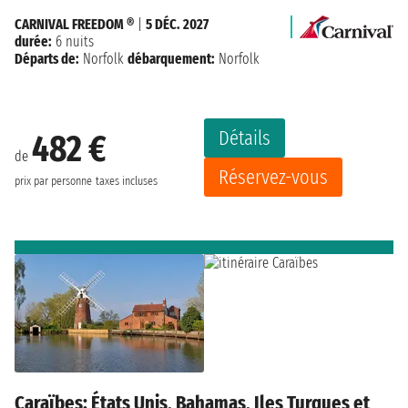
CARNIVAL FREEDOM ®
|
5 DÉC. 2027
durée:
6 nuits
Départs de:
Norfolk
débarquement:
Norfolk
Détails
482 €
de
Réservez-vous
prix par personne
taxes incluses
Caraïbes: États Unis, Bahamas, Iles Turques et