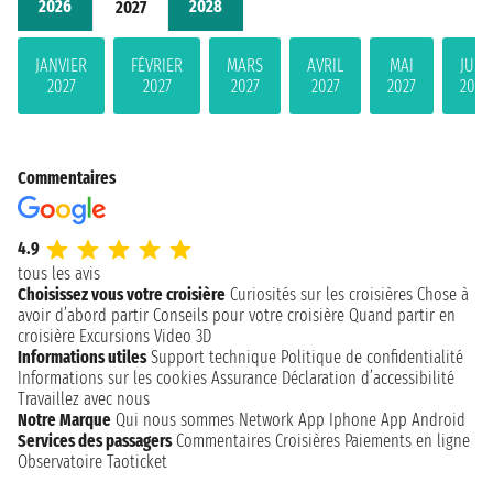
2026
2028
2027
JANVIER
FÉVRIER
MARS
AVRIL
MAI
JUIN
2027
2027
2027
2027
2027
2027
Commentaires
4.9
tous les avis
Choisissez vous votre croisière
Curiosités sur les croisières
Chose à
avoir d’abord partir
Conseils pour votre croisière
Quand partir en
croisière
Excursions
Video 3D
Informations utiles
Support technique
Politique de confidentialité
Informations sur les cookies
Assurance
Déclaration d’accessibilité
Travaillez avec nous
Notre Marque
Qui nous sommes
Network
App Iphone
App Android
Services des passagers
Commentaires Croisières
Paiements en ligne
Observatoire Taoticket