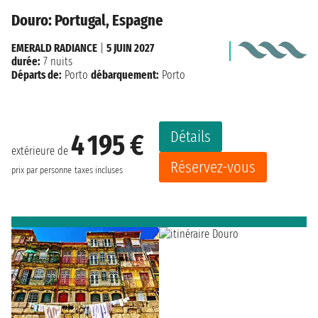
Douro: Portugal, Espagne
EMERALD RADIANCE
|
5 JUIN 2027
durée:
7 nuits
Départs de:
Porto
débarquement:
Porto
Détails
4 195 €
extérieure de
Réservez-vous
prix par personne
taxes incluses