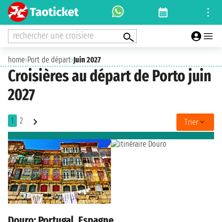
rechercher une croisiere
home
›
Port de départ
›
Juin 2027
Croisières au départ de Porto juin
2027
1
2
Trier
Douro: Portugal, Espagne