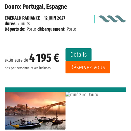
Douro: Portugal, Espagne
EMERALD RADIANCE
|
12 JUIN 2027
durée:
7 nuits
Départs de:
Porto
débarquement:
Porto
Détails
4 195 €
extérieure de
Réservez-vous
prix par personne
taxes incluses