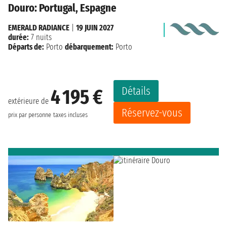
Douro: Portugal, Espagne
EMERALD RADIANCE
|
19 JUIN 2027
durée:
7 nuits
Départs de:
Porto
débarquement:
Porto
Détails
4 195 €
extérieure de
Réservez-vous
prix par personne
taxes incluses