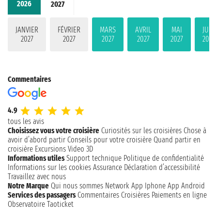
2026
2027
JANVIER
FÉVRIER
MARS
AVRIL
MAI
JUIN
2027
2027
2027
2027
2027
2027
Commentaires
4.9
tous les avis
Choisissez vous votre croisière
Curiosités sur les croisières
Chose à
avoir d’abord partir
Conseils pour votre croisière
Quand partir en
croisière
Excursions
Video 3D
Informations utiles
Support technique
Politique de confidentialité
Informations sur les cookies
Assurance
Déclaration d’accessibilité
Travaillez avec nous
Notre Marque
Qui nous sommes
Network
App Iphone
App Android
Services des passagers
Commentaires Croisières
Paiements en ligne
Observatoire Taoticket