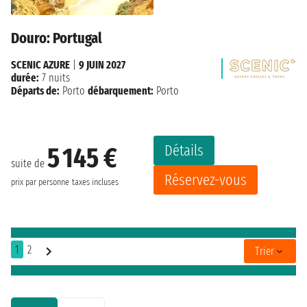
Douro: Portugal
SCENIC AZURE
|
9 JUIN 2027
durée:
7 nuits
Départs de:
Porto
débarquement:
Porto
Détails
5 145 €
suite de
Réservez-vous
prix par personne
taxes incluses
1
2
Trier