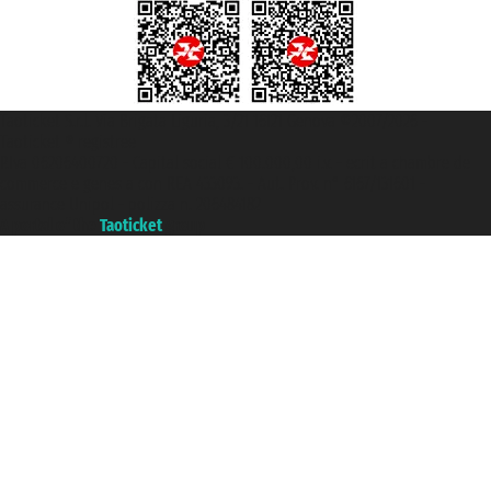
Taoticket S.r.l. Via Brigata Liguria, 3/21 16121 Genova ©2007/2026 -
Taoticket ® registree
P.Iva 06206400720 - Capital social € 100.000,00 i.v. - ecrit a chambre de
commerce e genes a con REA 433093. - Aut. Prov. n° 6167/131601 -
assurance Unipol - polizza n. 206484182
A portal of the
Taoticket
group