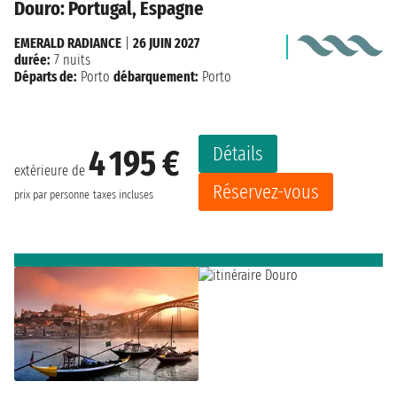
Douro: Portugal, Espagne
EMERALD RADIANCE
|
26 JUIN 2027
durée:
7 nuits
Départs de:
Porto
débarquement:
Porto
Détails
4 195 €
extérieure de
Réservez-vous
prix par personne
taxes incluses