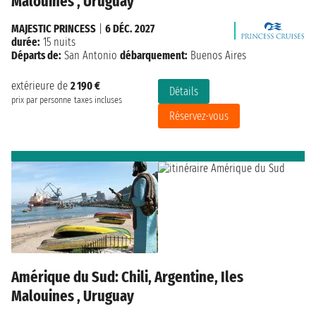
Malouines , Uruguay
MAJESTIC PRINCESS
|
6 DÉC. 2027
durée:
15 nuits
Départs de:
San Antonio
débarquement:
Buenos Aires
extérieure de
2 190 €
Détails
prix par personne
taxes incluses
Réservez-vous
Amérique du Sud: Chili, Argentine, Iles
Malouines , Uruguay