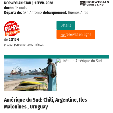
NORWEGIAN STAR
|
1 FÉVR. 2028
durée:
15 nuits
Départs de:
San Antonio
débarquement:
Buenos Aires
Détails
reservez en ligne
de
2 815 €
prix par personne
taxes incluses
Amérique du Sud: Chili, Argentine, Iles
Malouines , Uruguay