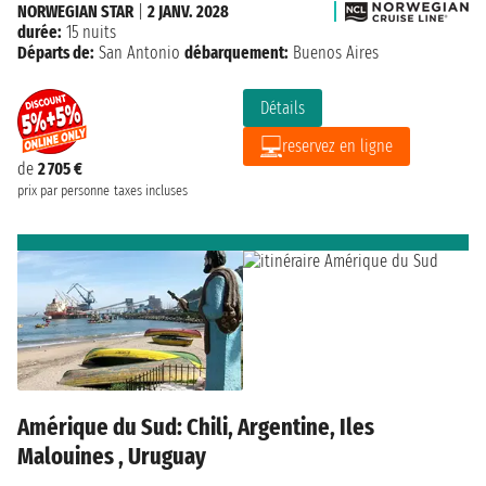
NORWEGIAN STAR
|
2 JANV. 2028
durée:
15 nuits
Départs de:
San Antonio
débarquement:
Buenos Aires
Détails
reservez en ligne
de
2 705 €
prix par personne
taxes incluses
Amérique du Sud: Chili, Argentine, Iles
Malouines , Uruguay