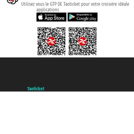
Utilisez vous le GTP DE Taoticket pour votre croisière idéale
applications
Taoticket S.r.l. Via Brigata Liguria, 3/21 16121 Genova ©2007/2026 -
Taoticket ® registree
P.Iva 06206400720 - Capital social € 100.000,00 i.v. - ecrit a chambre de
commerce e genes a con REA 433093. - Aut. Prov. n° 6167/131601 -
assurance Unipol - polizza n. 206484182
A portal of the
Taoticket
group