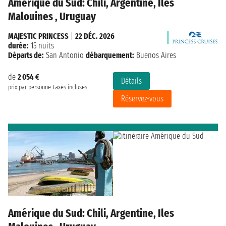
Amérique du Sud: Chili, Argentine, Iles
Malouines , Uruguay
MAJESTIC PRINCESS
|
22 DÉC. 2026
durée:
15 nuits
Départs de:
San Antonio
débarquement:
Buenos Aires
de
2 054 €
Détails
prix par personne
taxes incluses
Réservez-vous
Amérique du Sud: Chili, Argentine, Iles