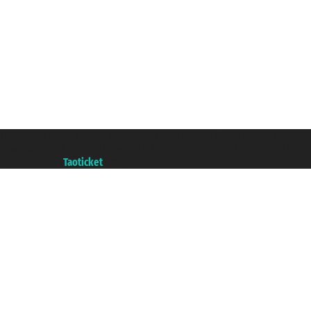
Taoticket S.r.l. Via Brigata Liguria, 3/21 16121 Genova ©2007/2026 - Taoticke
P.Iva 06206400720 - Capital social € 100.000,00 i.v. - ecrit a chambre de c
A portal of the
Taoticket
group