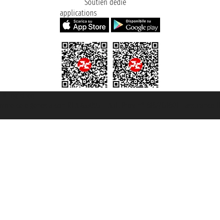
Soutien dédié
applications
t ® registree
ommerce e genes a con REA 433093. - Aut. Prov. n° 6167/131601 - assurance U