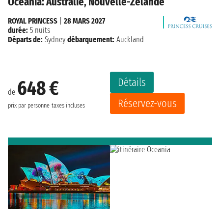
Oceania: Australie, Nouvelle-Zélande
ROYAL PRINCESS
|
28 MARS 2027
durée:
5 nuits
Départs de:
Sydney
débarquement:
Auckland
Détails
648 €
de
Réservez-vous
prix par personne
taxes incluses