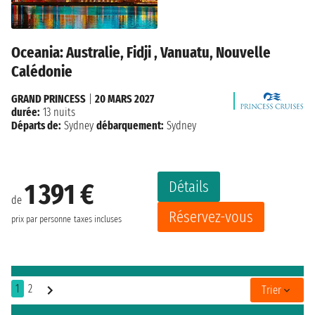
Oceania: Australie, Fidji , Vanuatu, Nouvelle
Calédonie
GRAND PRINCESS
|
20 MARS 2027
durée:
13 nuits
Départs de:
Sydney
débarquement:
Sydney
Détails
1 391 €
de
Réservez-vous
prix par personne
taxes incluses
1
2
Trier