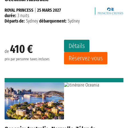
ROYAL PRINCESS
|
25 MARS 2027
durée:
3 nuits
Départs de:
Sydney
débarquement:
Sydney
Détails
410 €
de
Réservez-vous
prix par personne
taxes incluses