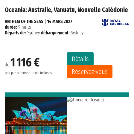
Oceania: Australie, Vanuatu, Nouvelle Calédonie
ANTHEM OF THE SEAS
|
14 MARS 2027
durée:
9 nuits
Départs de:
Sydney
débarquement:
Sydney
Détails
1 116 €
de
Réservez-vous
prix par personne
taxes incluses