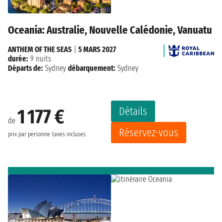
Oceania: Australie, Nouvelle Calédonie, Vanuatu
ANTHEM OF THE SEAS
|
5 MARS 2027
durée:
9 nuits
Départs de:
Sydney
débarquement:
Sydney
Détails
1 177 €
de
Réservez-vous
prix par personne
taxes incluses