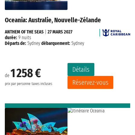
Oceania: Australie, Nouvelle-Zélande
ANTHEM OF THE SEAS
|
27 MARS 2027
durée:
9 nuits
Départs de:
Sydney
débarquement:
Sydney
Détails
1 258 €
de
Réservez-vous
prix par personne
taxes incluses