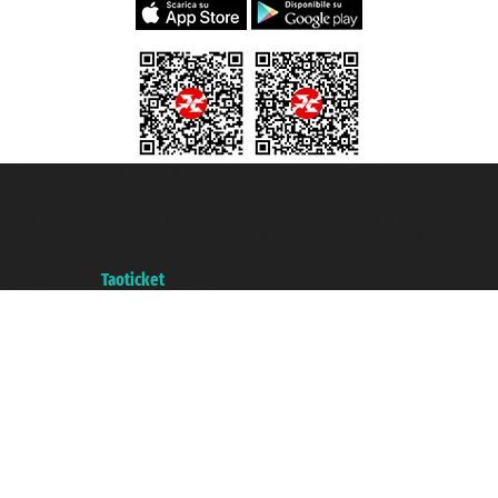
Taoticket S.r.l. Via Brigata Liguria, 3/21 16121 Genova ©2007/2026 -
Taoticket ® registree
P.Iva 06206400720 - Capital social € 100.000,00 i.v. - ecrit a chambre de
commerce e genes a con REA 433093. - Aut. Prov. n° 6167/131601 -
assurance Unipol - polizza n. 206484182
A portal of the
Taoticket
group