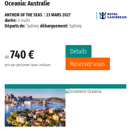
Oceania: Australie
ANTHEM OF THE SEAS
|
23 MARS 2027
durée:
4 nuits
Départs de:
Sydney
débarquement:
Sydney
Détails
740 €
de
Réservez-vous
prix par personne
taxes incluses