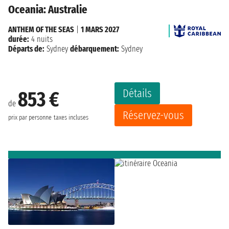
Oceania: Australie
ANTHEM OF THE SEAS
|
1 MARS 2027
durée:
4 nuits
Départs de:
Sydney
débarquement:
Sydney
Détails
853 €
de
Réservez-vous
prix par personne
taxes incluses