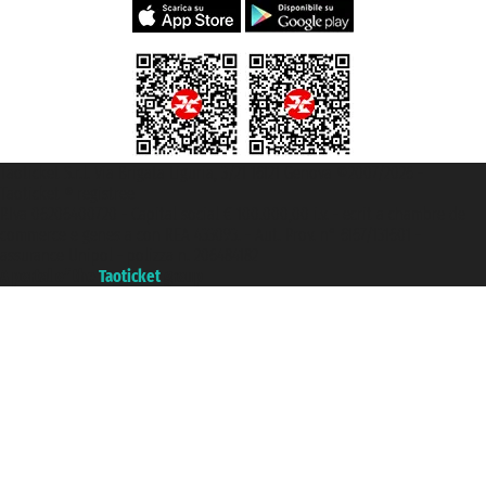
Taoticket S.r.l. Via Brigata Liguria, 3/21 16121 Genova ©2007/2026 -
Taoticket ® registree
P.Iva 06206400720 - Capital social € 100.000,00 i.v. - ecrit a chambre de
commerce e genes a con REA 433093. - Aut. Prov. n° 6167/131601 -
assurance Unipol - polizza n. 206484182
A portal of the
Taoticket
group