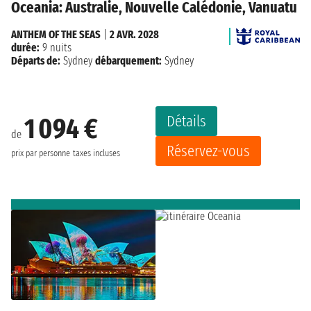
Oceania: Australie, Nouvelle Calédonie, Vanuatu
ANTHEM OF THE SEAS
|
2 AVR. 2028
durée:
9 nuits
Départs de:
Sydney
débarquement:
Sydney
Détails
1 094 €
de
Réservez-vous
prix par personne
taxes incluses