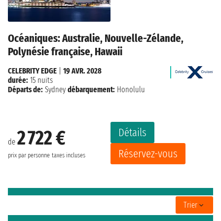
Océaniques: Australie, Nouvelle-Zélande,
Polynésie française, Hawaii
CELEBRITY EDGE
|
19 AVR. 2028
durée:
15 nuits
Départs de:
Sydney
débarquement:
Honolulu
Détails
2 722 €
de
Réservez-vous
prix par personne
taxes incluses
Trier