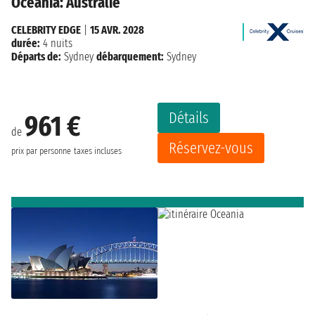
Oceania: Australie
CELEBRITY EDGE
|
15 AVR. 2028
durée:
4 nuits
Départs de:
Sydney
débarquement:
Sydney
Détails
961 €
de
Réservez-vous
prix par personne
taxes incluses