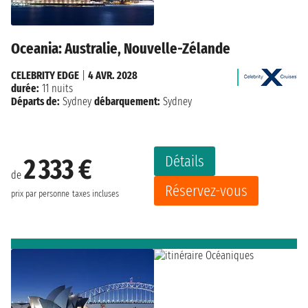
Oceania: Australie, Nouvelle-Zélande
CELEBRITY EDGE
|
4 AVR. 2028
durée:
11 nuits
Départs de:
Sydney
débarquement:
Sydney
Détails
2 333 €
de
Réservez-vous
prix par personne
taxes incluses