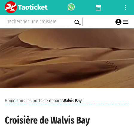
rechercher une croisiere
Home
›
Tous les ports de départ
›
Walvis Bay
Croisière de Walvis Bay