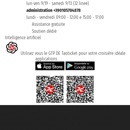
lun-ven 9/19 - samedi 9/13 (32 linee)
administration +390105704878
lundi - vendredi 09:00 - 12:00 e 15:00 - 17:00
Assistance gratuite
Soutien dédié
Intelligence artificiel
Utilisez vous le GTP DE Taoticket pour votre croisière idéale
applications
Taoticket S.r.l. Via Brigata Liguria, 3/21 16121 Genova ©2007/2026 -
Taoticket ® registree
P.Iva 06206400720 - Capital social € 100.000,00 i.v. - ecrit a chambre de
commerce e genes a con REA 433093. - Aut. Prov. n° 6167/131601 -
assurance Unipol - polizza n. 206484182