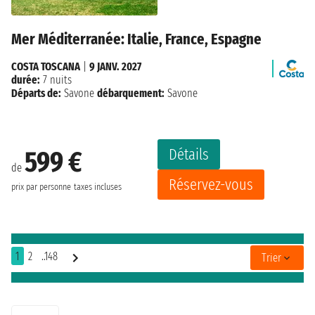
Mer Méditerranée: Italie, France, Espagne
COSTA TOSCANA
|
9 JANV. 2027
durée:
7 nuits
Départs de:
Savone
débarquement:
Savone
Détails
599 €
de
Réservez-vous
prix par personne
taxes incluses
1
2
..148
Trier