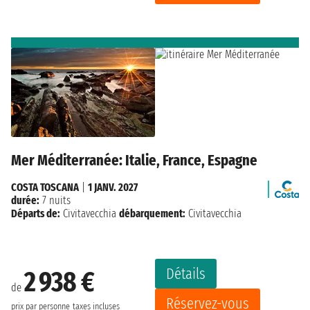
Mer Méditerranée: Italie, France, Espagne
COSTA TOSCANA
|
1 JANV. 2027
durée:
7 nuits
Départs de:
Civitavecchia
débarquement:
Civitavecchia
Détails
2 938 €
de
Réservez-vous
prix par personne
taxes incluses