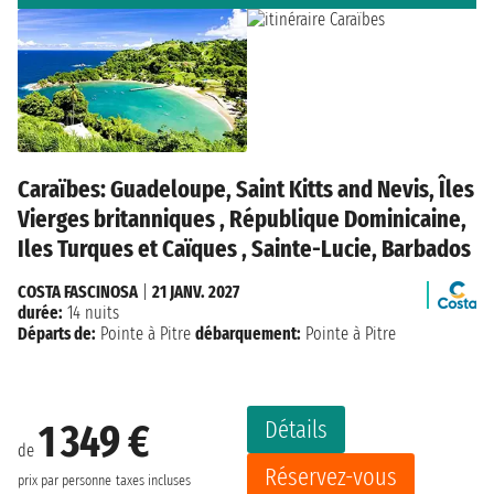
Caraïbes: Guadeloupe, Saint Kitts and Nevis, Îles
Vierges britanniques , République Dominicaine,
Iles Turques et Caïques , Sainte-Lucie, Barbados
COSTA FASCINOSA
|
21 JANV. 2027
durée:
14 nuits
Départs de:
Pointe à Pitre
débarquement:
Pointe à Pitre
Détails
1 349 €
de
Réservez-vous
prix par personne
taxes incluses