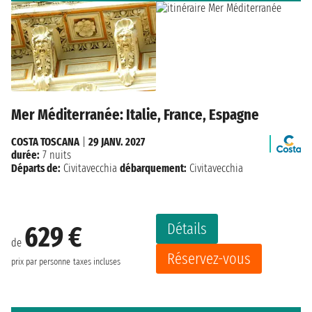
Mer Méditerranée: Italie, France, Espagne
COSTA TOSCANA
|
29 JANV. 2027
durée:
7 nuits
Départs de:
Civitavecchia
débarquement:
Civitavecchia
Détails
629 €
de
Réservez-vous
prix par personne
taxes incluses