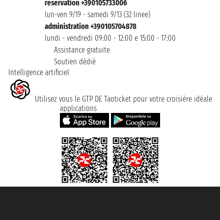
reservation +390105733006
lun-ven 9/19 - samedi 9/13 (32 linee)
administration +390105704878
lundi - vendredi 09:00 - 12:00 e 15:00 - 17:00
Assistance gratuite
Soutien dédié
Intelligence artificiel
Utilisez vous le GTP DE Taoticket pour votre croisière idéale
applications
Taoticket S.r.l. Via Brigata Liguria, 3/21 16121 Genova ©2007/2026 -
Taoticket ® registree
P.Iva 06206400720 - Capital social € 100.000,00 i.v. - ecrit a chambre de
commerce e genes a con REA 433093. - Aut. Prov. n° 6167/131601 -