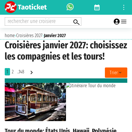
rechercher une croisiere
home
›
Croisières 2027
›
Janvier 2027
Croisières janvier 2027: choisissez
les compagnies et les tours!
1
2
..148
Trier
Tour du monde: États Unis, Hawaii, Polynésie