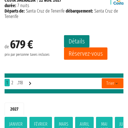
COSTA SMERALDA
|
22 NOV. 2027
durée:
7 nuits
Départs de:
Santa Cruz de Tenerife
débarquement:
Santa Cruz de
Tenerife
Détails
679 €
de
Réservez-vous
prix par personne
taxes incluses
1
2
..118
Trier
2027
JANVIER
FÉVRIER
MARS
AVRIL
MAI
JUIN