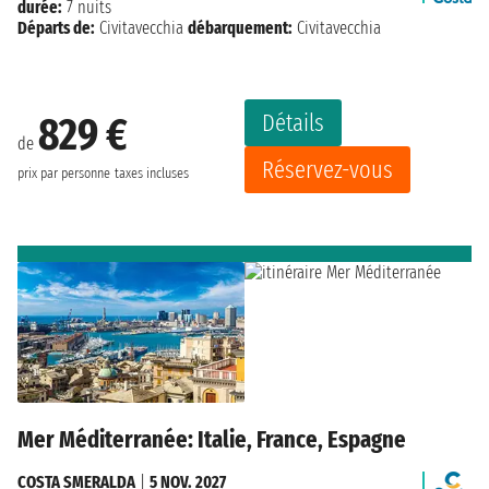
durée:
7 nuits
Départs de:
Civitavecchia
débarquement:
Civitavecchia
Détails
829 €
de
Réservez-vous
prix par personne
taxes incluses
Mer Méditerranée: Italie, France, Espagne
COSTA SMERALDA
|
5 NOV. 2027