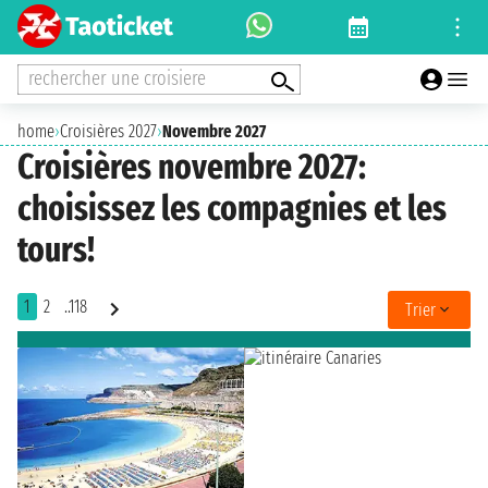
rechercher une croisiere
home
›
Croisières 2027
›
Novembre 2027
Croisières novembre 2027:
choisissez les compagnies et les
tours!
1
2
..118
Trier