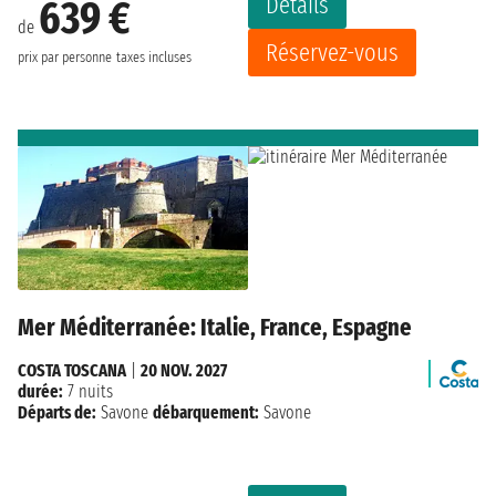
Détails
639 €
de
Réservez-vous
prix par personne
taxes incluses
Mer Méditerranée: Italie, France, Espagne
COSTA TOSCANA
|
20 NOV. 2027
durée:
7 nuits
Départs de:
Savone
débarquement:
Savone