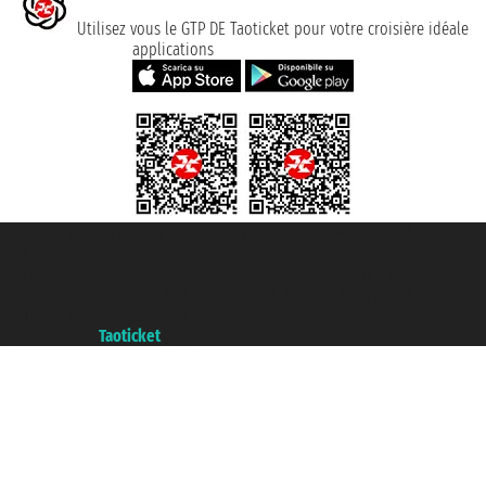
Utilisez vous le GTP DE Taoticket pour votre croisière idéale
applications
Taoticket S.r.l. Via Brigata Liguria, 3/21 16121 Genova ©2007/2026 -
Taoticket ® registree
P.Iva 06206400720 - Capital social € 100.000,00 i.v. - ecrit a chambre de
commerce e genes a con REA 433093. - Aut. Prov. n° 6167/131601 -
assurance Unipol - polizza n. 206484182
A portal of the
Taoticket
group