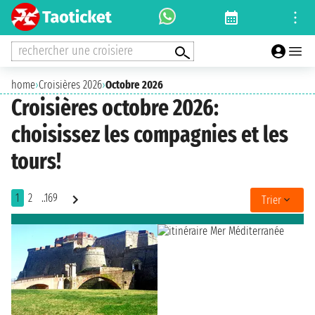
rechercher une croisiere
home
›
Croisières 2026
›
Octobre 2026
Croisières octobre 2026:
choisissez les compagnies et les
tours!
1
2
..169
Trier