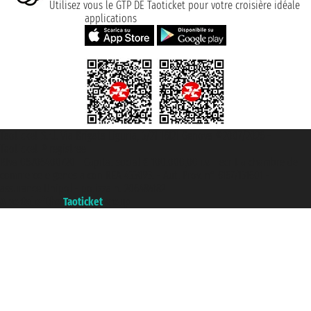
Utilisez vous le GTP DE Taoticket pour votre croisière idéale
applications
Taoticket S.r.l. Via Brigata Liguria, 3/21 16121 Genova ©2007/2026 -
Taoticket ® registree
P.Iva 06206400720 - Capital social € 100.000,00 i.v. - ecrit a chambre de
commerce e genes a con REA 433093. - Aut. Prov. n° 6167/131601 -
assurance Unipol - polizza n. 206484182
A portal of the
Taoticket
group