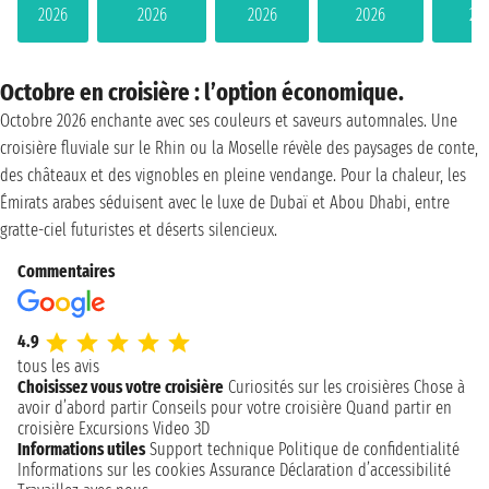
2026
2026
2026
2026
20
Octobre en croisière : l’option économique.
Octobre 2026 enchante avec ses couleurs et saveurs automnales. Une
croisière fluviale sur le Rhin ou la Moselle révèle des paysages de conte,
des châteaux et des vignobles en pleine vendange. Pour la chaleur, les
Émirats arabes séduisent avec le luxe de Dubaï et Abou Dhabi, entre
gratte-ciel futuristes et déserts silencieux.
Commentaires
4.9
tous les avis
Choisissez vous votre croisière
Curiosités sur les croisières
Chose à
avoir d’abord partir
Conseils pour votre croisière
Quand partir en
croisière
Excursions
Video 3D
Informations utiles
Support technique
Politique de confidentialité
Informations sur les cookies
Assurance
Déclaration d’accessibilité