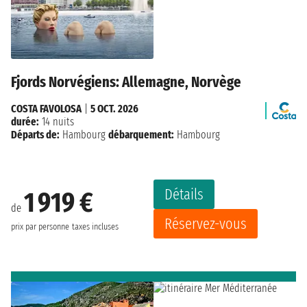
Fjords Norvégiens: Allemagne, Norvège
COSTA FAVOLOSA
|
5 OCT. 2026
durée:
14 nuits
Départs de:
Hambourg
débarquement:
Hambourg
Détails
1 919 €
de
Réservez-vous
prix par personne
taxes incluses