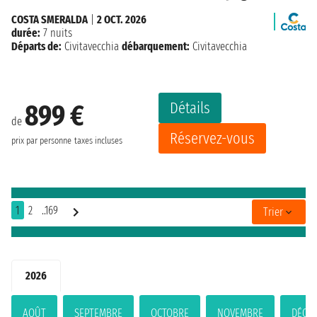
COSTA SMERALDA
|
2 OCT. 2026
durée:
7 nuits
Départs de:
Civitavecchia
débarquement:
Civitavecchia
Détails
899 €
de
Réservez-vous
prix par personne
taxes incluses
1
2
..169
Trier
2026
AOÛT
SEPTEMBRE
OCTOBRE
NOVEMBRE
DÉCE