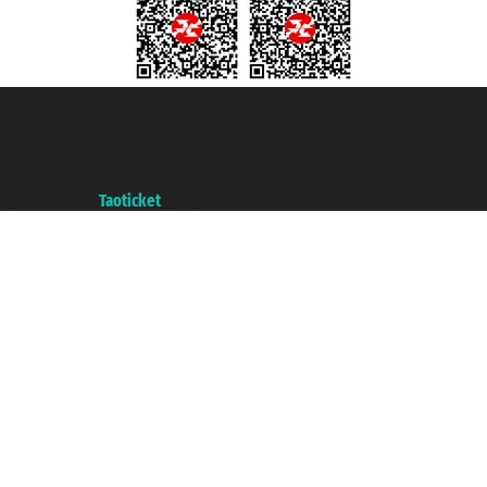
Taoticket S.r.l. Via Brigata Liguria, 3/21 16121 Genova ©2007/2026 -
Taoticket ® registree
P.Iva 06206400720 - Capital social € 100.000,00 i.v. - ecrit a chambre de
commerce e genes a con REA 433093. - Aut. Prov. n° 6167/131601 -
assurance Unipol - polizza n. 206484182
A portal of the
Taoticket
group