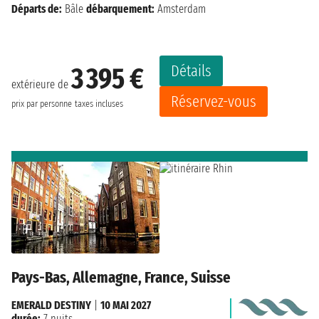
Départs de:
Bâle
débarquement:
Amsterdam
Détails
3 395 €
extérieure de
Réservez-vous
prix par personne
taxes incluses
Pays-Bas, Allemagne, France, Suisse
EMERALD DESTINY
|
10 MAI 2027
durée:
7 nuits