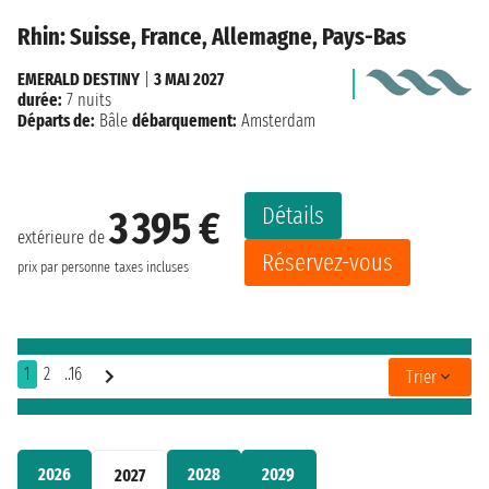
Rhin: Suisse, France, Allemagne, Pays-Bas
EMERALD DESTINY
|
3 MAI 2027
durée:
7 nuits
Départs de:
Bâle
débarquement:
Amsterdam
Détails
3 395 €
extérieure de
Réservez-vous
prix par personne
taxes incluses
1
2
..16
Trier
2026
2028
2029
2027