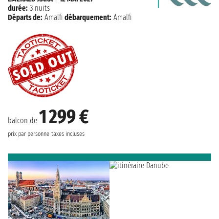
durée:
3 nuits
Départs de:
Amalfi
débarquement:
Amalfi
1 299 €
balcon de
prix par personne
taxes incluses