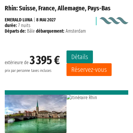
Rhin: Suisse, France, Allemagne, Pays-Bas
EMERALD LUNA
|
8 MAI 2027
durée:
7 nuits
Départs de:
Bâle
débarquement:
Amsterdam
Détails
3 395 €
extérieure de
Réservez-vous
prix par personne
taxes incluses