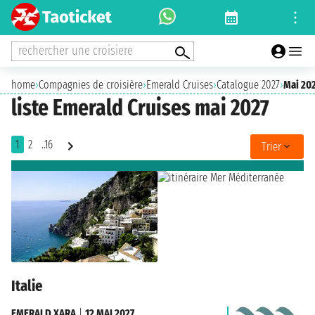
rechercher une croisiere
home
›
Compagnies de croisière
›
Emerald Cruises
›
Catalogue 2027
›
Mai 20
liste Emerald Cruises mai 2027
1
2
..16
Trier
Italie
EMERALD XARA
|
12 MAI 2027