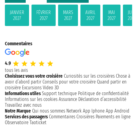
JANVIER
FÉVRIER
MARS
AVRIL
MAI
JUIN
2027
2027
2027
2027
2027
2027
Commentaires
4.9
tous les avis
Choisissez vous votre croisière
Curiosités sur les croisières
Chose à
avoir d’abord partir
Conseils pour votre croisière
Quand partir en
croisière
Excursions
Video 3D
Informations utiles
Support technique
Politique de confidentialité
Informations sur les cookies
Assurance
Déclaration d’accessibilité
Travaillez avec nous
Notre Marque
Qui nous sommes
Network
App Iphone
App Android
Services des passagers
Commentaires Croisières
Paiements en ligne
Observatoire Taoticket