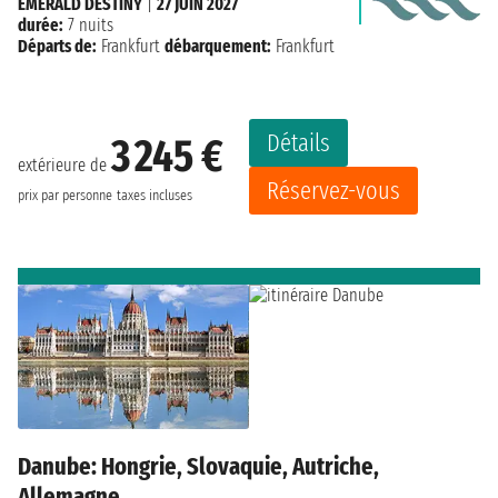
EMERALD DESTINY
|
27 JUIN 2027
durée:
7 nuits
Départs de:
Frankfurt
débarquement:
Frankfurt
Détails
3 245 €
extérieure de
Réservez-vous
prix par personne
taxes incluses
Danube: Hongrie, Slovaquie, Autriche,
Allemagne