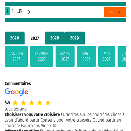
1
2
..15
Trier
2026
2028
2029
2027
JANVIER
FÉVRIER
MARS
AVRIL
MAI
JUIN
2027
2027
2027
2027
2027
2027
Commentaires
4.9
tous les avis
Choisissez vous votre croisière
Curiosités sur les croisières
Chose à
avoir d’abord partir
Conseils pour votre croisière
Quand partir en
croisière
Excursions
Video 3D