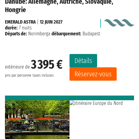
Danube: Allemagne, Autriche, Slovaquie,
Hongrie
EMERALD ASTRA
|
12 JUIN 2027
durée:
7 nuits
Départs de:
Norimberga
débarquement:
Budapest
Détails
3 395 €
extérieure de
Réservez-vous
prix par personne
taxes incluses