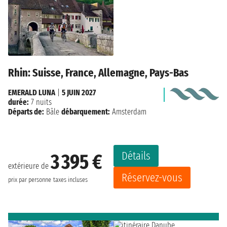
Rhin: Suisse, France, Allemagne, Pays-Bas
EMERALD LUNA
|
5 JUIN 2027
durée:
7 nuits
Départs de:
Bâle
débarquement:
Amsterdam
Détails
3 395 €
extérieure de
Réservez-vous
prix par personne
taxes incluses