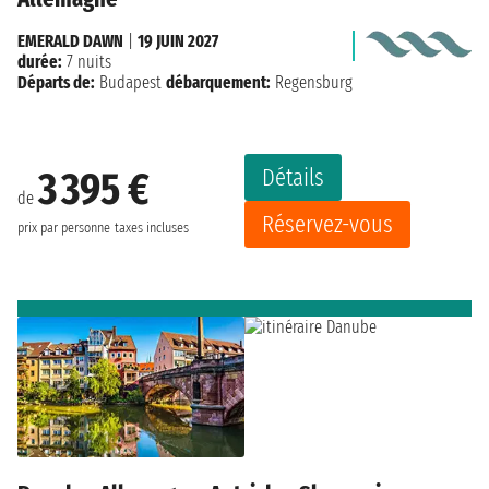
EMERALD DAWN
|
19 JUIN 2027
durée:
7 nuits
Départs de:
Budapest
débarquement:
Regensburg
Détails
3 395 €
de
Réservez-vous
prix par personne
taxes incluses