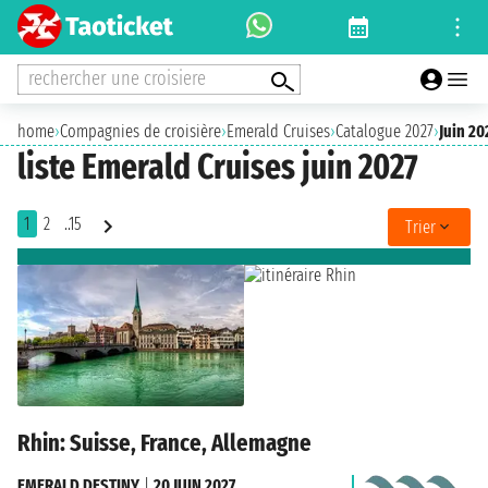
rechercher une croisiere
home
›
Compagnies de croisière
›
Emerald Cruises
›
Catalogue 2027
›
Juin 20
liste Emerald Cruises juin 2027
1
2
..15
Trier
Rhin: Suisse, France, Allemagne
EMERALD DESTINY
|
20 JUIN 2027