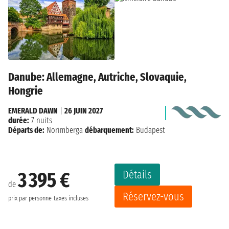
Danube: Allemagne, Autriche, Slovaquie,
Hongrie
EMERALD DAWN
|
26 JUIN 2027
durée:
7 nuits
Départs de:
Norimberga
débarquement:
Budapest
Détails
3 395 €
de
Réservez-vous
prix par personne
taxes incluses