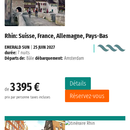
Rhin: Suisse, France, Allemagne, Pays-Bas
EMERALD SUN
|
25 JUIN 2027
durée:
7 nuits
Départs de:
Bâle
débarquement:
Amsterdam
Détails
3 395 €
de
Réservez-vous
prix par personne
taxes incluses