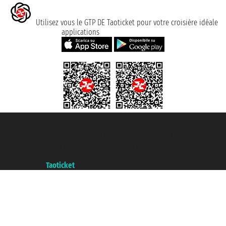
Utilisez vous le GTP DE Taoticket pour votre croisière idéale
applications
Taoticket S.r.l. Via Brigata Liguria, 3/21 16121 Genova ©2007/2026 -
Taoticket ® registree
P.Iva 06206400720 - Capital social € 100.000,00 i.v. - ecrit a chambre de
commerce e genes a con REA 433093. - Aut. Prov. n° 6167/131601 -
assurance Unipol - polizza n. 206484182
A portal of the
Taoticket
group