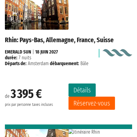
Rhin: Pays-Bas, Allemagne, France, Suisse
EMERALD SUN
|
18 JUIN 2027
durée:
7 nuits
Départs de:
Amsterdam
débarquement:
Bâle
Détails
3 395 €
de
Réservez-vous
prix par personne
taxes incluses