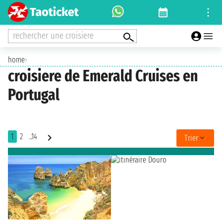
rechercher une croisiere
home
›
croisiere de Emerald Cruises en
Portugal
1
2
..14
Trier