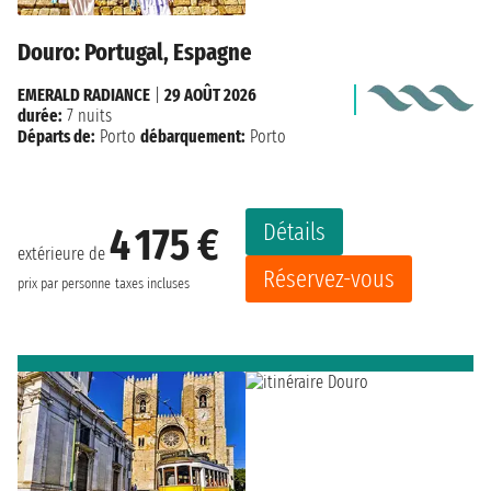
Douro: Portugal, Espagne
EMERALD RADIANCE
|
29 AOÛT 2026
durée:
7 nuits
Départs de:
Porto
débarquement:
Porto
Détails
4 175 €
extérieure de
Réservez-vous
prix par personne
taxes incluses