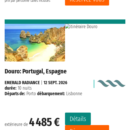
prix par personne
taxes incluses
Douro: Portugal, Espagne
EMERALD RADIANCE
|
12 SEPT. 2026
durée:
10 nuits
Départs de:
Porto
débarquement:
Lisbonne
Détails
4 485 €
extérieure de