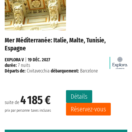
Mer Méditerranée: Italie, Malte, Tunisie,
Espagne
EXPLORA V
|
19 DÉC. 2027
durée:
7 nuits
Départs de:
Civitavecchia
débarquement:
Barcelone
Détails
4 185 €
suite de
Réservez-vous
prix par personne
taxes incluses