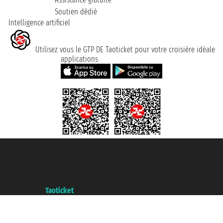
Soutien dédié
Intelligence artificiel
Utilisez vous le GTP DE Taoticket pour votre croisière idéale
applications
Taoticket S.r.l. Via Brigata Liguria, 3/21 16121 Genova ©2007/2026 -
Taoticket ® registree
P.Iva 06206400720 - Capital social € 100.000,00 i.v. - ecrit a chambre de
commerce e genes a con REA 433093. - Aut. Prov. n° 6167/131601 -
assurance Unipol - polizza n. 206484182
A portal of the
Taoticket
group