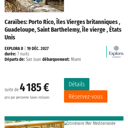
Caraïbes: Porto Rico, Îles Vierges britanniques ,
Guadeloupe, Saint Barthelemy, Île vierge , États
Unis
EXPLORA II
|
19 DÉC. 2027
durée:
7 nuits
Départs de:
San Juan
débarquement:
Miami
Détails
4 185 €
suite de
Réservez-vous
prix par personne
taxes incluses