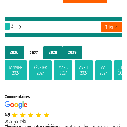
1
2
Trier
2026
2028
2029
2027
JANVIER
FÉVRIER
MARS
AVRIL
MAI
JUIN
2027
2027
2027
2027
2027
2027
Commentaires
4.9
tous les avis
Choisissez vous votre croisière
Curiosités sur les croisières
Chose à