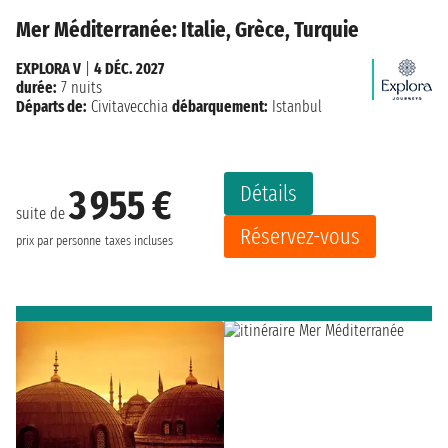
Mer Méditerranée: Italie, Grèce, Turquie
EXPLORA V
|
4 DÉC. 2027
durée:
7 nuits
Départs de:
Civitavecchia
débarquement:
Istanbul
Détails
3 955 €
suite de
Réservez-vous
prix par personne
taxes incluses