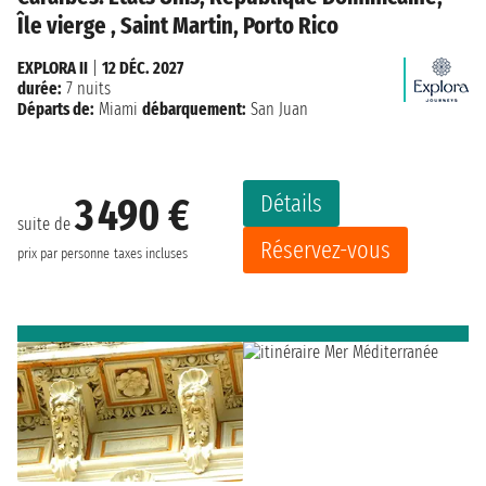
Île vierge , Saint Martin, Porto Rico
EXPLORA II
|
12 DÉC. 2027
durée:
7 nuits
Départs de:
Miami
débarquement:
San Juan
Détails
3 490 €
suite de
Réservez-vous
prix par personne
taxes incluses