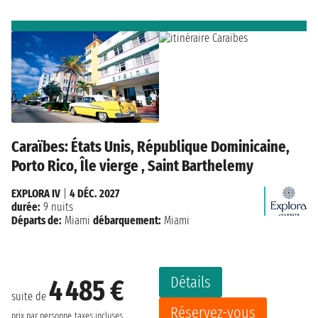
Caraïbes: États Unis, République Dominicaine,
Porto Rico, Île vierge , Saint Barthelemy
EXPLORA IV
|
4 DÉC. 2027
durée:
9 nuits
Départs de:
Miami
débarquement:
Miami
Détails
4 485 €
suite de
Réservez-vous
prix par personne
taxes incluses