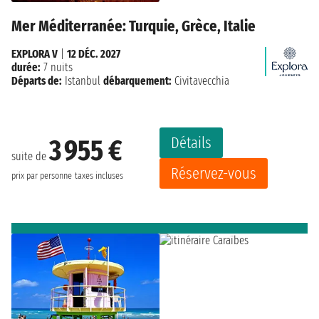
Mer Méditerranée: Turquie, Grèce, Italie
EXPLORA V
|
12 DÉC. 2027
durée:
7 nuits
Départs de:
Istanbul
débarquement:
Civitavecchia
Détails
3 955 €
suite de
Réservez-vous
prix par personne
taxes incluses