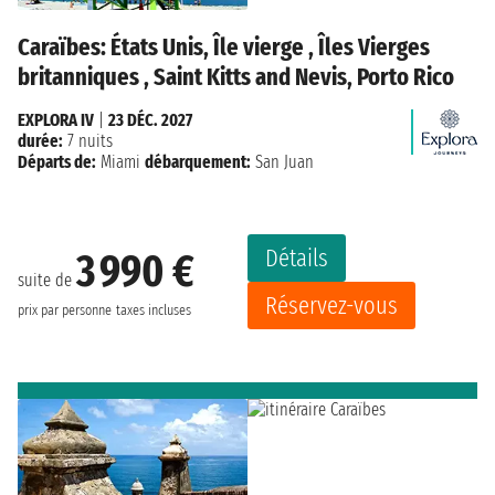
Caraïbes: États Unis, Île vierge , Îles Vierges
britanniques , Saint Kitts and Nevis, Porto Rico
EXPLORA IV
|
23 DÉC. 2027
durée:
7 nuits
Départs de:
Miami
débarquement:
San Juan
Détails
3 990 €
suite de
Réservez-vous
prix par personne
taxes incluses