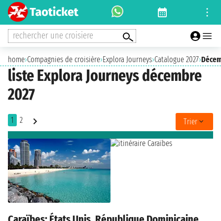
rechercher une croisiere
home
›
Compagnies de croisière
›
Explora Journeys
›
Catalogue 2027
›
Décem
liste Explora Journeys décembre
2027
1
2
Trier
Caraïbes: États Unis, République Dominicaine,