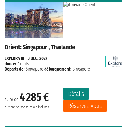
Orient: Singapour , Thaïlande
EXPLORA III
|
3 DÉC. 2027
durée:
7 nuits
Départs de:
Singapore
débarquement:
Singapore
Détails
4 285 €
suite de
Réservez-vous
prix par personne
taxes incluses