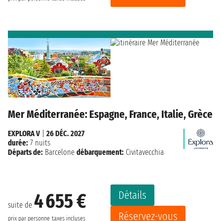
Mer Méditerranée: Espagne, France, Italie, Grèce
EXPLORA V
|
26 DÉC. 2027
durée:
7 nuits
Départs de:
Barcelone
débarquement:
Civitavecchia
Détails
4 655 €
suite de
Réservez-vous
prix par personne
taxes incluses