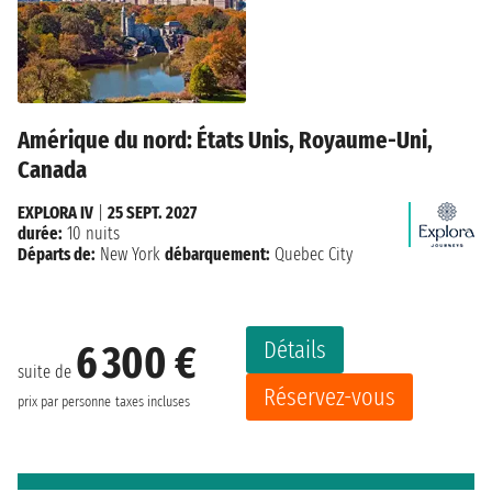
Amérique du nord: États Unis, Royaume-Uni,
Canada
EXPLORA IV
|
25 SEPT. 2027
durée:
10 nuits
Départs de:
New York
débarquement:
Quebec City
Détails
6 300 €
suite de
Réservez-vous
prix par personne
taxes incluses