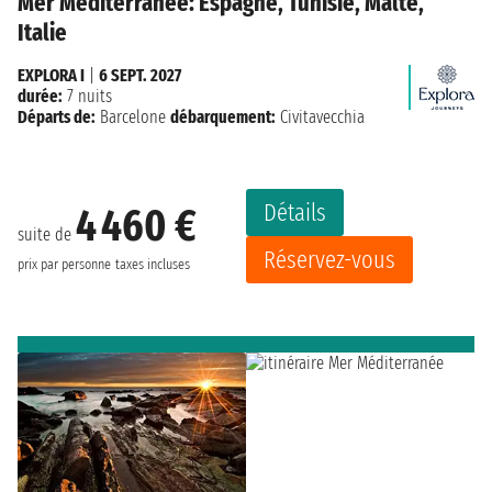
Mer Méditerranée: Espagne, Tunisie, Malte,
Italie
EXPLORA I
|
6 SEPT. 2027
durée:
7 nuits
Départs de:
Barcelone
débarquement:
Civitavecchia
Détails
4 460 €
suite de
Réservez-vous
prix par personne
taxes incluses