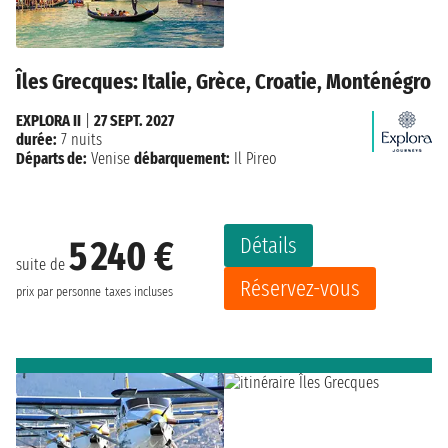
Îles Grecques: Italie, Grèce, Croatie, Monténégro
EXPLORA II
|
27 SEPT. 2027
durée:
7 nuits
Départs de:
Venise
débarquement:
Il Pireo
Détails
5 240 €
suite de
Réservez-vous
prix par personne
taxes incluses