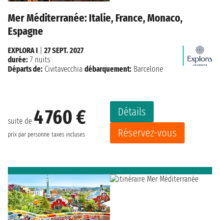
Mer Méditerranée: Italie, France, Monaco,
Espagne
EXPLORA I
|
27 SEPT. 2027
durée:
7 nuits
Départs de:
Civitavecchia
débarquement:
Barcelone
Détails
4 760 €
suite de
Réservez-vous
prix par personne
taxes incluses