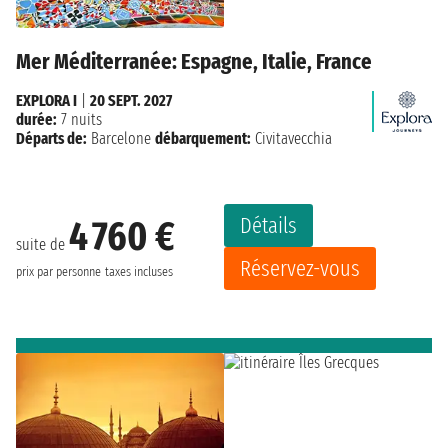
Mer Méditerranée: Espagne, Italie, France
EXPLORA I
|
20 SEPT. 2027
durée:
7 nuits
Départs de:
Barcelone
débarquement:
Civitavecchia
Détails
4 760 €
suite de
Réservez-vous
prix par personne
taxes incluses