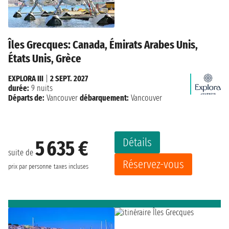
Îles Grecques: Canada, Émirats Arabes Unis,
États Unis, Grèce
EXPLORA III
|
2 SEPT. 2027
durée:
9 nuits
Départs de:
Vancouver
débarquement:
Vancouver
Détails
5 635 €
suite de
Réservez-vous
prix par personne
taxes incluses