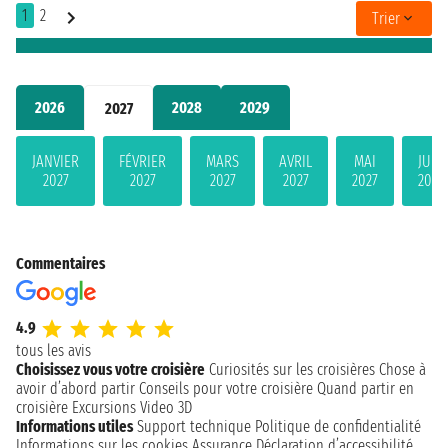
1
2
Trier
2026
2028
2029
2027
JANVIER
FÉVRIER
MARS
AVRIL
MAI
JUIN
2027
2027
2027
2027
2027
2027
Commentaires
4.9
tous les avis
Choisissez vous votre croisière
Curiosités sur les croisières
Chose à
avoir d’abord partir
Conseils pour votre croisière
Quand partir en
croisière
Excursions
Video 3D
Informations utiles
Support technique
Politique de confidentialité
Informations sur les cookies
Assurance
Déclaration d’accessibilité