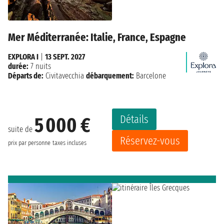
Mer Méditerranée: Italie, France, Espagne
EXPLORA I
|
13 SEPT. 2027
durée:
7 nuits
Départs de:
Civitavecchia
débarquement:
Barcelone
Détails
5 000 €
suite de
Réservez-vous
prix par personne
taxes incluses