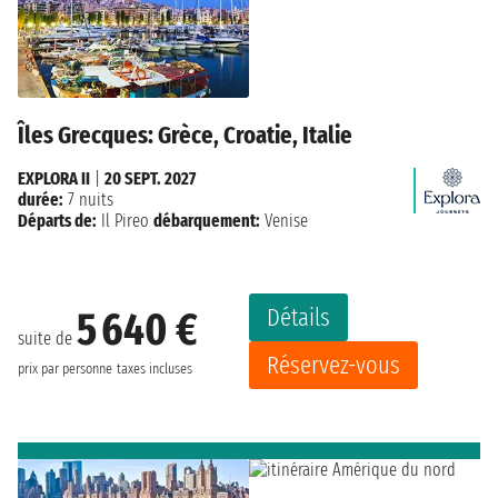
Îles Grecques: Grèce, Croatie, Italie
EXPLORA II
|
20 SEPT. 2027
durée:
7 nuits
Départs de:
Il Pireo
débarquement:
Venise
Détails
5 640 €
suite de
Réservez-vous
prix par personne
taxes incluses