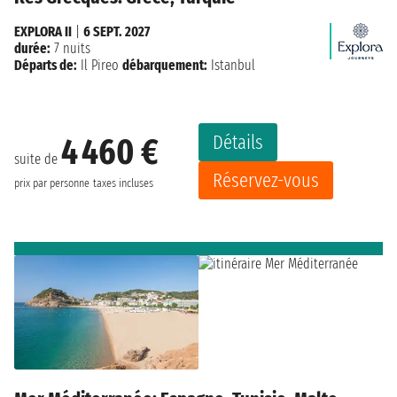
EXPLORA II
|
6 SEPT. 2027
durée:
7 nuits
Départs de:
Il Pireo
débarquement:
Istanbul
Détails
4 460 €
suite de
Réservez-vous
prix par personne
taxes incluses