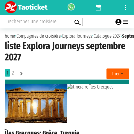
rechercher une croisiere
home
›
Compagnies de croisière
›
Explora Journeys
›
Catalogue 2027
›
Septe
liste Explora Journeys septembre
2027
1
2
Trier
Îles Grecques: Grèce, Turquie