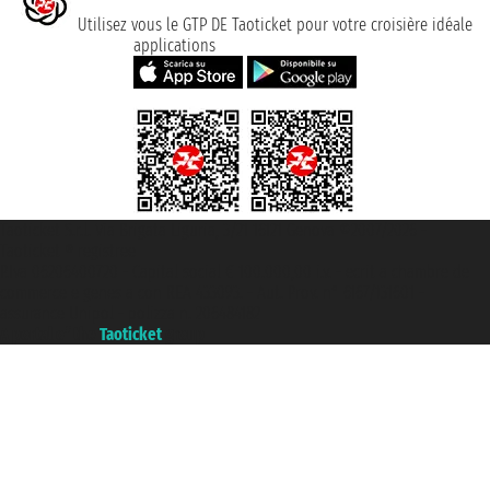
Utilisez vous le GTP DE Taoticket pour votre croisière idéale
applications
Taoticket S.r.l. Via Brigata Liguria, 3/21 16121 Genova ©2007/2026 -
Taoticket ® registree
P.Iva 06206400720 - Capital social € 100.000,00 i.v. - ecrit a chambre de
commerce e genes a con REA 433093. - Aut. Prov. n° 6167/131601 -
assurance Unipol - polizza n. 206484182
A portal of the
Taoticket
group