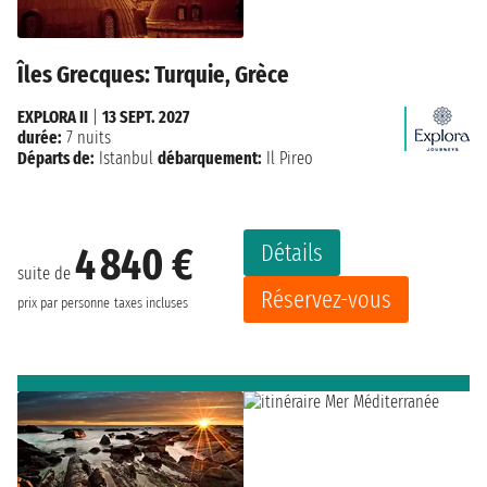
Îles Grecques: Turquie, Grèce
EXPLORA II
|
13 SEPT. 2027
durée:
7 nuits
Départs de:
Istanbul
débarquement:
Il Pireo
Détails
4 840 €
suite de
Réservez-vous
prix par personne
taxes incluses