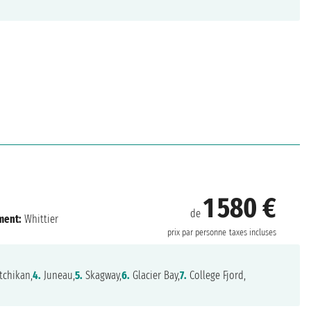
1 580 €
de
ment:
Whittier
prix par personne
taxes incluses
tchikan,
4.
Juneau,
5.
Skagway,
6.
Glacier Bay,
7.
College Fjord,