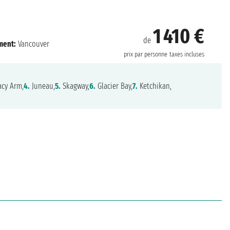
1 410 €
de
ment:
Vancouver
prix par personne
taxes incluses
acy Arm,
4.
Juneau,
5.
Skagway,
6.
Glacier Bay,
7.
Ketchikan,