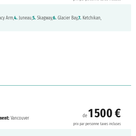
acy Arm,
4.
Juneau,
5.
Skagway,
6.
Glacier Bay,
7.
Ketchikan,
1 500 €
de
ment:
Vancouver
prix par personne
taxes incluses