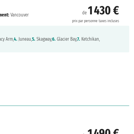
1 430 €
de
ment:
Vancouver
prix par personne
taxes incluses
acy Arm,
4.
Juneau,
5.
Skagway,
6.
Glacier Bay,
7.
Ketchikan,
1 490 €