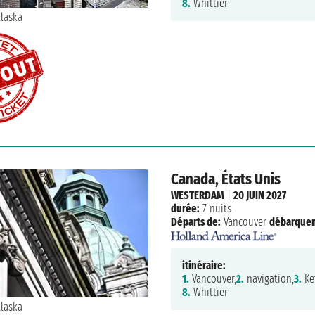
8.
Whittier
Canada, États Unis
WESTERDAM
|
20 JUIN 2027
durée:
7 nuits
Départs de:
Vancouver
débarque
itinéraire:
1.
Vancouver,
2.
navigation,
3.
Ke
8.
Whittier