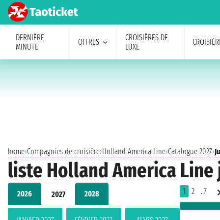
DERNIÈRE
CROISIÈRES DE
OFFRES
CROISIÈR
MINUTE
LUXE
home
›
Compagnies de croisière
›
Holland America Line
›
Catalogue 2027
›
J
liste Holland America Line 
1
2
..7
2026
2028
2027