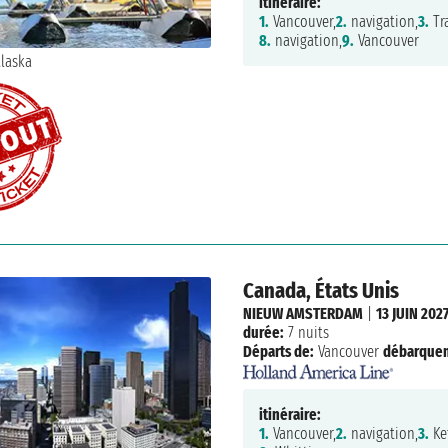
itinéraire:
1.
Vancouver,
2.
navigation,
3.
Tr
8.
navigation,
9.
Vancouver
Canada, États Unis
NIEUW AMSTERDAM
|
13 JUIN 202
durée:
7 nuits
Départs de:
Vancouver
débarque
itinéraire:
1.
Vancouver,
2.
navigation,
3.
Ke