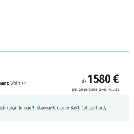
1 580 €
de
ment:
Whittier
prix par personne
taxes incluses
tchikan,
4.
Juneau,
5.
Skagway,
6.
Glacier Bay,
7.
College Fjord,