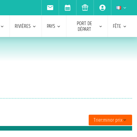
PORT DE
RIVIÈRES
PAYS
FÊTE
DÉPART
Trier:
minor prix