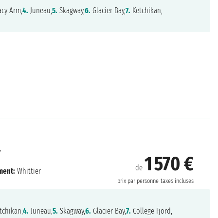
acy Arm,
4.
Juneau,
5.
Skagway,
6.
Glacier Bay,
7.
Ketchikan,
7
1 570 €
de
ment:
Whittier
prix par personne
taxes incluses
tchikan,
4.
Juneau,
5.
Skagway,
6.
Glacier Bay,
7.
College Fjord,