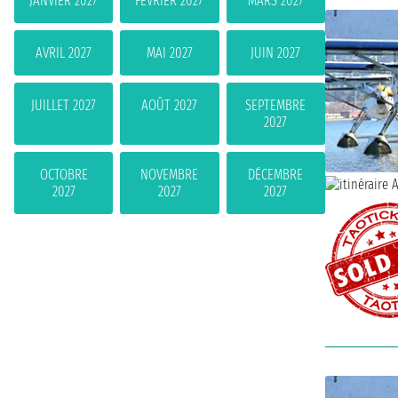
JANVIER 2027
FÉVRIER 2027
MARS 2027
AVRIL 2027
MAI 2027
JUIN 2027
JUILLET 2027
AOÛT 2027
SEPTEMBRE
2027
OCTOBRE
NOVEMBRE
DÉCEMBRE
2027
2027
2027