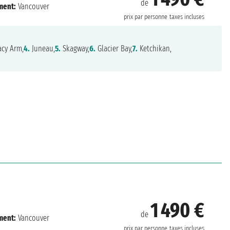
de
ment:
Vancouver
prix par personne
taxes incluses
acy Arm,
4.
Juneau,
5.
Skagway,
6.
Glacier Bay,
7.
Ketchikan,
1 490 €
de
ment:
Vancouver
prix par personne
taxes incluses