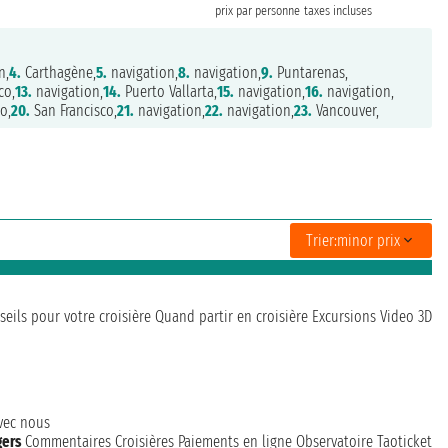
prix par personne
taxes incluses
n,
4.
Carthagène,
5.
navigation,
8.
navigation,
9.
Puntarenas,
co,
13.
navigation,
14.
Puerto Vallarta,
15.
navigation,
16.
navigation,
o,
20.
San Francisco,
21.
navigation,
22.
navigation,
23.
Vancouver,
Trier:
minor prix
seils pour votre croisière
Quand partir en croisière
Excursions
Video 3D
avec nous
gers
Commentaires Croisières
Paiements en ligne
Observatoire Taoticket