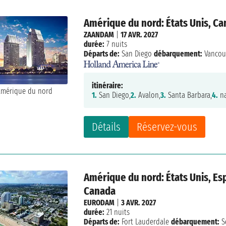
Amérique du nord: États Unis, C
ZAANDAM
|
17 AVR. 2027
durée:
7 nuits
Départs de:
San Diego
débarquement:
Vancou
itinéraire:
1.
San Diego,
2.
Avalon,
3.
Santa Barbara,
4.
na
Détails
Réservez-vous
Amérique du nord: États Unis, Es
Canada
EURODAM
|
3 AVR. 2027
durée:
21 nuits
Départs de:
Fort Lauderdale
débarquement:
S