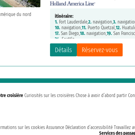
itinéraire:
1.
Fort Lauderdale,
2.
navigation,
3.
navigatio
10.
navigation,
11.
Puerto Quetzal,
12.
Huatul
17.
San Diego,
18.
navigation,
19.
San Francisc
24.
Seattle
Détails
Réservez-vous
tre croisière
Curiosités sur les croisières
Chose à avoir d’abord partir
Con
ormations sur les cookies
Assurance
Déclaration d’accessibilité
Travaillez 
Services des passa