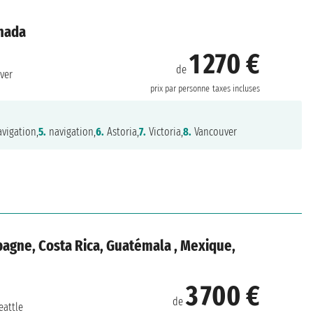
anada
1 270 €
de
ver
prix par personne
taxes incluses
vigation,
5.
navigation,
6.
Astoria,
7.
Victoria,
8.
Vancouver
pagne, Costa Rica, Guatémala , Mexique,
3 700 €
de
eattle