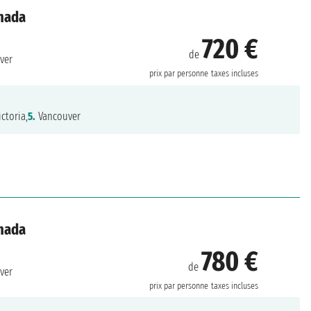
anada
720 €
de
ver
prix par personne
taxes incluses
ctoria,
5.
Vancouver
anada
780 €
de
ver
prix par personne
taxes incluses