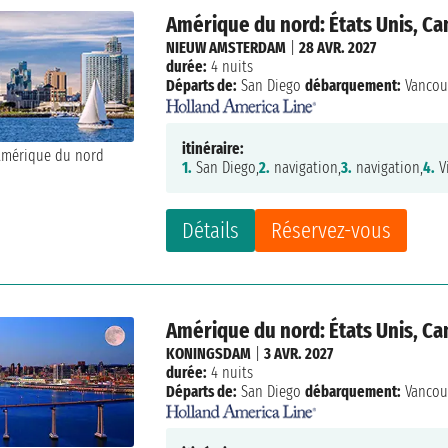
Amérique du nord: États Unis, C
NIEUW AMSTERDAM
|
28 AVR. 2027
durée:
4 nuits
Départs de:
San Diego
débarquement:
Vancou
itinéraire:
1.
San Diego,
2.
navigation,
3.
navigation,
4.
Vi
Détails
Réservez-vous
Amérique du nord: États Unis, C
KONINGSDAM
|
3 AVR. 2027
durée:
4 nuits
Départs de:
San Diego
débarquement:
Vancou