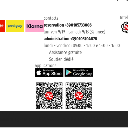
Intel
contacts
reservation +390105733006
lun-ven 9/19 - samedi 9/13 (32 linee)
administration +390105704878
lundi - vendredi 09:00 - 12:00 e 15:00 - 17:00
Assistance gratuite
Soutien dédié
applications
t ® registree
ommerce e genes a con REA 433093. - Aut. Prov. n° 6167/131601 - assurance U