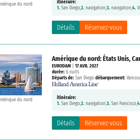
itinéraire:
1.
San Diego,
2.
navigation,
3.
navigation,
4.
Vi
Détails
Réservez-vous
Amérique du nord: États Unis, C
EURODAM
|
17 AVR. 2027
durée:
6 nuits
Départs de:
San Diego
débarquement:
Vancou
itinéraire:
1.
San Diego,
2.
navigation,
3.
San Francisco,
4
Détails
Réservez-vous