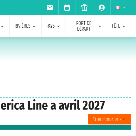
PORT DE
RIVIÈRES
PAYS
FÊTE
DÉPART
rica Line a avril 2027
Trier:
minor prix