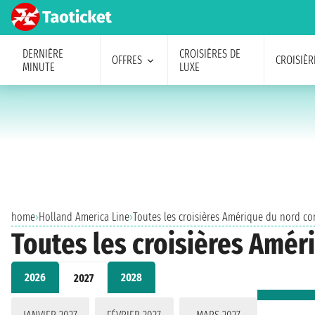
DERNIÈRE
CROISIÈRES DE
OFFRES
CROISIÈR
MINUTE
LUXE
home
›
Holland America Line
›
Toutes les croisières Amérique du nord con
Toutes les croisières Amér
2026
2028
2027