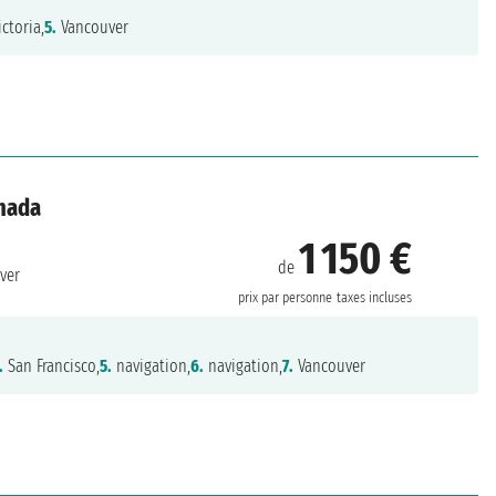
ctoria,
5.
Vancouver
anada
1 150 €
de
ver
prix par personne
taxes incluses
.
San Francisco,
5.
navigation,
6.
navigation,
7.
Vancouver