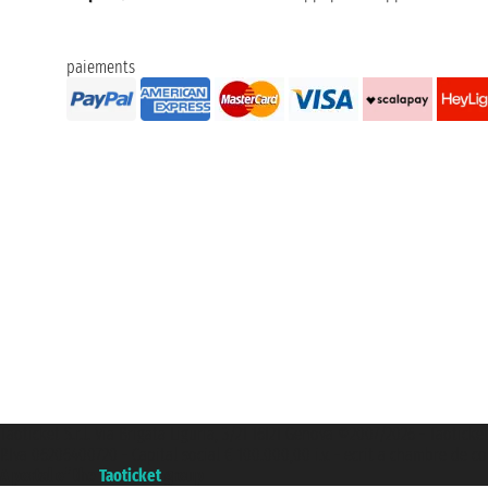
paiements
Taoticket S.r.l. Via Brigata Liguria, 3/21 16121 Genova ©2007/2026 - Taoticke
P.Iva 06206400720 - Capital social € 100.000,00 i.v. - ecrit a chambre de c
A portal of the
Taoticket
group