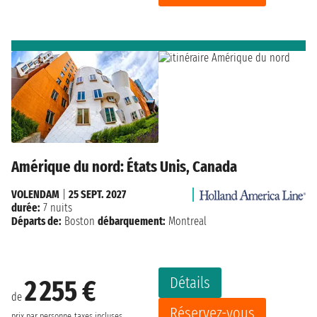
Amérique du nord: États Unis, Canada
VOLENDAM
|
25 SEPT. 2027
durée:
7 nuits
Départs de:
Boston
débarquement:
Montreal
Détails
2 255 €
de
Réservez-vous
prix par personne
taxes incluses