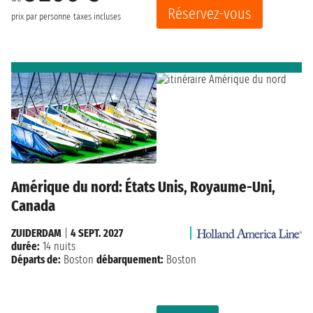
Réservez-vous
prix par personne
taxes incluses
Amérique du nord: États Unis, Royaume-Uni,
Canada
ZUIDERDAM
|
4 SEPT. 2027
durée:
14 nuits
Départs de:
Boston
débarquement:
Boston