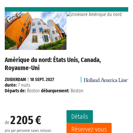
Amérique du nord: États Unis, Canada,
Royaume-Uni
ZUIDERDAM
|
18 SEPT. 2027
durée:
7 nuits
Départs de:
Boston
débarquement:
Boston
Détails
2 205 €
de
Réservez-vous
prix par personne
taxes incluses