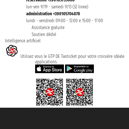
lun-ven 9/19 - samedi 9/13 (32 linee)
administration +390105704878
lundi - vendredi 09:00 - 12:00 e 15:00 - 17:00
Assistance gratuite
Soutien dédié
Intelligence artificiel
Utilisez vous le GTP DE Taoticket pour votre croisière idéale
applications
Taoticket S.r.l. Via Brigata Liguria, 3/21 16121 Genova ©2007/2026 -
Taoticket ® registree
P.Iva 06206400720 - Capital social € 100.000,00 i.v. - ecrit a chambre de
commerce e genes a con REA 433093. - Aut. Prov. n° 6167/131601 -