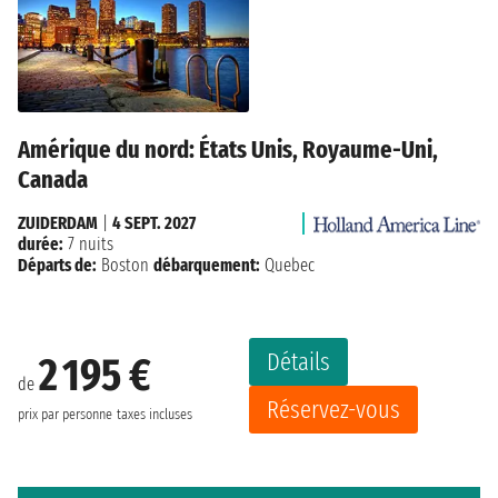
Amérique du nord: États Unis, Royaume-Uni,
Canada
ZUIDERDAM
|
4 SEPT. 2027
durée:
7 nuits
Départs de:
Boston
débarquement:
Quebec
Détails
2 195 €
de
Réservez-vous
prix par personne
taxes incluses