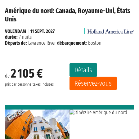
Amérique du nord: Canada, Royaume-Uni, États
Unis
VOLENDAM
|
11 SEPT. 2027
durée:
7 nuits
Départs de:
Lawrence River
débarquement:
Boston
Détails
2 105 €
de
Réservez-vous
prix par personne
taxes incluses