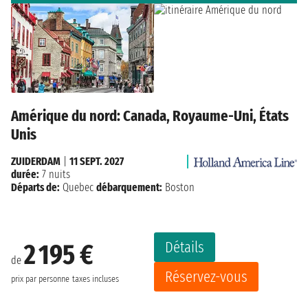
Amérique du nord: Canada, Royaume-Uni, États
Unis
ZUIDERDAM
|
11 SEPT. 2027
durée:
7 nuits
Départs de:
Quebec
débarquement:
Boston
Détails
2 195 €
de
Réservez-vous
prix par personne
taxes incluses