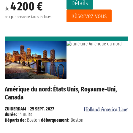
Détails
4 200 €
de
Réservez-vous
prix par personne
taxes incluses
Amérique du nord: États Unis, Royaume-Uni,
Canada
ZUIDERDAM
|
25 SEPT. 2027
durée:
14 nuits
Départs de:
Boston
débarquement:
Boston