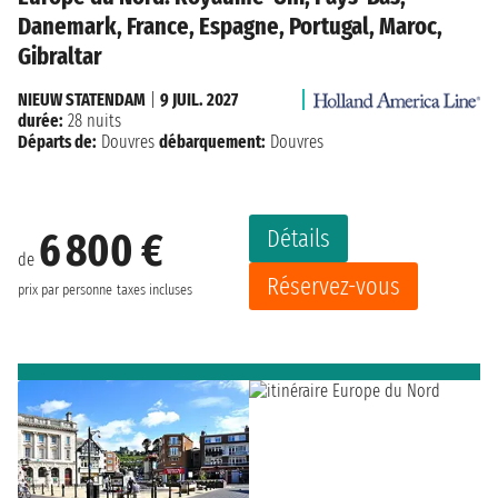
Danemark, France, Espagne, Portugal, Maroc,
Gibraltar
NIEUW STATENDAM
|
9 JUIL. 2027
durée:
28 nuits
Départs de:
Douvres
débarquement:
Douvres
Détails
6 800 €
de
Réservez-vous
prix par personne
taxes incluses