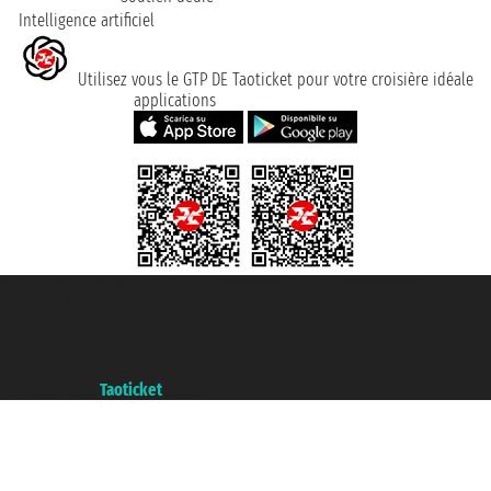
Intelligence artificiel
Utilisez vous le GTP DE Taoticket pour votre croisière idéale
applications
Taoticket S.r.l. Via Brigata Liguria, 3/21 16121 Genova ©2007/2026 -
Taoticket ® registree
P.Iva 06206400720 - Capital social € 100.000,00 i.v. - ecrit a chambre de
commerce e genes a con REA 433093. - Aut. Prov. n° 6167/131601 -
assurance Unipol - polizza n. 206484182
A portal of the
Taoticket
group